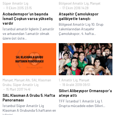
Süper Amatör Lig
Bölgesel Amatör Lig
,
Manşet
11 Ekim 2015 23:15
17 Ekim 2016 14:28
Acıbademspor’un başında
Ataşehir Çamolukspor
İsmail Çoşkun varsa yükseliş
galibiyetle tanıştı
vardır
Bölgesel Amatör Lig 10. Grup
İstanbul amatör liglerin 2.amatör
takımlarından Ataşehir
ve arkasından 1.amatör olmak
Çamolukspor, 4. hafta...
üzere üst üste...
Manşet
,
Manşet Altı
,
SAL Klasman
1. Amatör Lig
,
Manşet
Grubu
,
Süper Amatör Lig
19 Aralık 2019 09:51
15 Mart 2017 14:41
Silivri Alibeyspor Ormanspor’u
SAL Klasman A Grubu 5. Hafta
ateşe attı
Panoraması
TFF İstanbul 1. Amatör Lig 1.
İstanbul Süper Amatör Lig
Grupta mücadele eden Silivri...
Klasman A Grubunda 5.haftanın en
iyilerini...