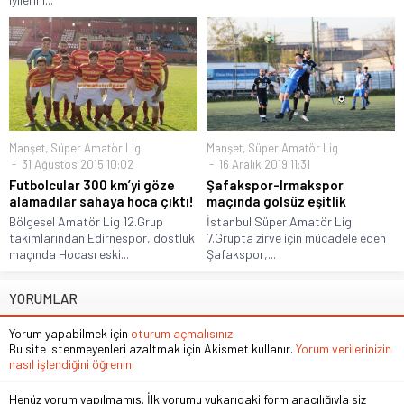
Manşet
,
Süper Amatör Lig
Manşet
,
Süper Amatör Lig
31 Ağustos 2015 10:02
16 Aralık 2019 11:31
Futbolcular 300 km’yi göze
Şafakspor-Irmakspor
alamadılar sahaya hoca çıktı!
maçında golsüz eşitlik
Bölgesel Amatör Lig 12.Grup
İstanbul Süper Amatör Lig
takımlarından Edirnespor, dostluk
7.Grupta zirve için mücadele eden
maçında Hocası eski...
Şafakspor,...
YORUMLAR
Yorum yapabilmek için
oturum açmalısınız
.
Bu site istenmeyenleri azaltmak için Akismet kullanır.
Yorum verilerinizin
nasıl işlendiğini öğrenin.
Henüz yorum yapılmamış. İlk yorumu yukarıdaki form aracılığıyla siz