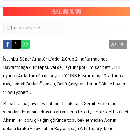
07 EKIM 2019 11:47
A
A
+
-
İstanbul Süper Amatör Lig’de, 2.Grup 2. hafta maçında
Bayrampaşa Altıntepsi, Valide Tayfunspor’u misafir etti. Milli
oyuncu Arda Turan’ın da seyrettiği İBB Bayrampaşa Stadındaki
maçı İsmail Barkın Özsavlu, Bekir Çalışkan, Umut Gökalp hakem
triosu yönetti.
Maça hızlı başlayan ev sahibi 10. dakikada Semih Erdem orta
sahadan defansın arkasına atılan uzun topu iyi kontrol etti kaleci
Akın’ın ileri doru çıktığını görünce topu bekletmeden Akın’ın
soluna bıraktı ve ev sahibi Bayrampaşa Altıntepsi’yi kendi