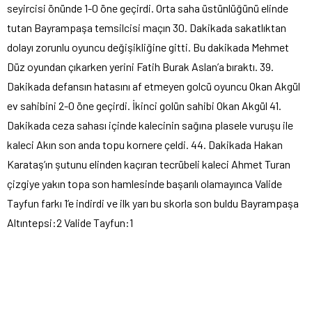
seyircisi önünde 1-0 öne geçirdi. Orta saha üstünlüğünü elinde
tutan Bayrampaşa temsilcisi maçın 30. Dakikada sakatlıktan
dolayı zorunlu oyuncu değişikliğine gitti. Bu dakikada Mehmet
Düz oyundan çıkarken yerini Fatih Burak Aslan’a bıraktı. 39.
Dakikada defansın hatasını af etmeyen golcü oyuncu Okan Akgül
ev sahibini 2-0 öne geçirdi. İkinci golün sahibi Okan Akgül 41.
Dakikada ceza sahası içinde kalecinin sağına plasele vuruşu ile
kaleci Akın son anda topu kornere çeldi. 44. Dakikada Hakan
Karataş’ın şutunu elinden kaçıran tecrübeli kaleci Ahmet Turan
çizgiye yakın topa son hamlesinde başarılı olamayınca Valide
Tayfun farkı 1’e indirdi ve ilk yarı bu skorla son buldu Bayrampaşa
Altıntepsi:2 Valide Tayfun:1