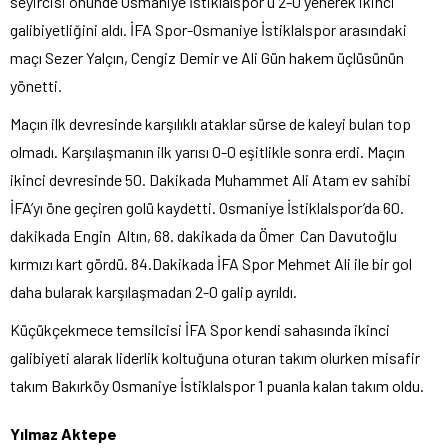
seyircisi önünde Osmaniye İstiklalspor’u 2-0 yenerek ikinci
galibiyetliğini aldı. İFA Spor-Osmaniye İstiklalspor arasındaki
maçı Sezer Yalçın, Cengiz Demir ve Ali Gün hakem üçlüsünün
yönetti.
Maçın ilk devresinde karşılıklı ataklar sürse de kaleyi bulan top
olmadı. Karşılaşmanın ilk yarısı 0-0 eşitlikle sonra erdi. Maçın
ikinci devresinde 50. Dakikada Muhammet Ali Atam ev sahibi
İFA’yı öne geçiren golü kaydetti. Osmaniye İstiklalspor’da 60.
dakikada Engin Altın, 68. dakikada da Ömer Can Davutoğlu
kırmızı kart gördü. 84.Dakikada İFA Spor Mehmet Ali ile bir gol
daha bularak karşılaşmadan 2-0 galip ayrıldı.
Küçükçekmece temsilcisi İFA Spor kendi sahasında ikinci
galibiyeti alarak liderlik koltuğuna oturan takım olurken misafir
takım Bakırköy Osmaniye İstiklalspor 1 puanla kalan takım oldu.
Yılmaz Aktepe