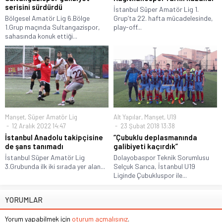
serisini sürdürdü
İstanbul Süper Amatör Lig 1.
Bölgesel Amatör Lig 6.Bölge
Grup’ta 22. hafta mücadelesinde,
1.Grup maçında Sultangazispor,
play-off...
sahasında konuk ettiği...
Manşet
,
Süper Amatör Lig
Alt Yapılar
,
Manşet
,
U19
12 Aralık 2022 14:47
23 Şubat 2018 13:38
İstanbul Anadolu takipçisine
“Çubuklu deplasmanında
de şans tanımadı
galibiyeti kaçırdık”
İstanbul Süper Amatör Lig
Dolayobaspor Teknik Sorumlusu
3.Grubunda ilk iki sırada yer alan...
Selçuk Sarıca, İstanbul U19
Liginde Çubukluspor ile...
YORUMLAR
Yorum yapabilmek için
oturum açmalısınız
.