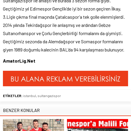
Sultangazispor ile anlaştı ve burada 3 sezon forma giydi.
Geçtiğimiz yıl Edirnespor Gençlik’de iyi bir sezon geçiren İlkay,
3.Lig’e çıkma final maçında Çatalcaspor’a tek golle elenmişlerdi.
2014 yılında Tekirdağspor ile anlaşmış ve ardından Gebze
Sultanorhanspor ve Çorlu Gençlerbirliği formalarını da giymişti.
Geçtiğimiz sezonda da Alemdağspor ve Somaspor formalarını
giyen 1989 doğumlu kalecinin BAL’da 94 karşılaşması bulunuyor.
AmatorLig.Net
ETİKETLER:
istanbul
,
sultangazispor
BENZER KONULAR