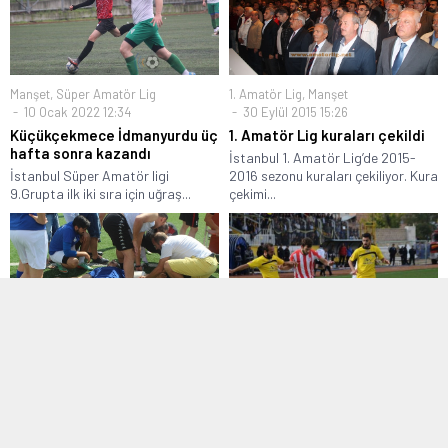
Manşet
,
Süper Amatör Lig
1. Amatör Lig
,
Manşet
10 Ocak 2022 12:34
30 Eylül 2015 15:26
Küçükçekmece İdmanyurdu üç
1. Amatör Lig kuraları çekildi
hafta sonra kazandı
İstanbul 1. Amatör Lig’de 2015-
İstanbul Süper Amatör ligi
2016 sezonu kuraları çekiliyor. Kura
9.Grupta ilk iki sıra için uğraş...
çekimi...
Manşet
,
Süper Amatör Lig
TFF 3. Lig
,
Transfer
06 Ağustos 2016 19:57
05 Ağustos 2015 21:45
Zeki Demirkol’un sakatlığı
Anıl Gir Maltepespor’da
korkuttu
Spor Toto 3. Lig ekiplerinden
Sezonun ikinci hazırlık maçında
Maltespor, geçtiğimiz sezon