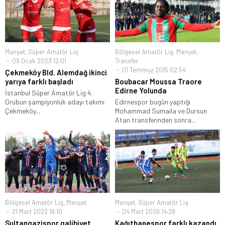
Manşet
,
Süper Amatör Lig
Bölgesel Amatör Lig
,
Manşet
,
09 Ocak 2023 12:01
Transfer
01 Temmuz 2015 02:54
Çekmeköy Bld. Alemdağ ikinci
yarıya farklı başladı
Boubacar Moussa Traore
Edirne Yolunda
İstanbul Süper Amatör Lig 4.
Grubun şampiyonluk adayı takımı
Edirnespor bugün yaptığı
Çekmeköy...
Mohammad Sumaila ve Dursun
Atan transferinden sonra...
Bölgesel Amatör Lig
,
Manşet
Manşet
,
Süper Amatör Lig
21 Mart 2022 16:10
04 Mart 2026 14:28
Sultangazispor galibiyet
Kağıthanespor farklı kazandı