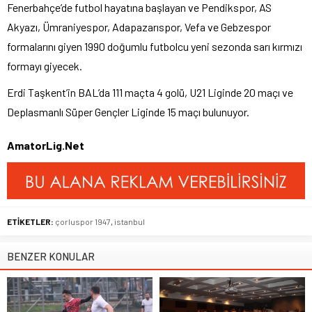
Fenerbahçe’de futbol hayatına başlayan ve Pendikspor, AS
Akyazı, Ümraniyespor, Adapazarıspor, Vefa ve Gebzespor
formalarını giyen 1990 doğumlu futbolcu yeni sezonda sarı kırmızı
formayı giyecek.
Erdi Taşkent’in BAL’da 111 maçta 4 golü, U21 Liginde 20 maçı ve
Deplasmanlı Süper Gençler Liginde 15 maçı bulunuyor.
AmatorLig.Net
ETİKETLER:
çorluspor 1947
,
istanbul
BENZER KONULAR