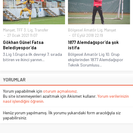
Manşet
,
TFF 3. Lig
,
Transfer
Bölgesel Amatör Lig
,
Manşet
27 Ocak 2021 11:07
07 Eylül 2018 22:19
Gökhan Günel Fatsa
1877 Alemdağspor’da şok
Belediyespor’da
istifa
3.Lig 1.Grupta ilk devreyi 7. sırada
Bölgesel Amatör Lig 10. Grup
bitiren ve ikinci yarının...
ekiplerinden 1877 Alemdağspor
Teknik Sorumlusu...
YORUMLAR
Yorum yapabilmek için
oturum açmalısınız
.
Bu site istenmeyenleri azaltmak için Akismet kullanır.
Yorum verilerinizin
nasıl işlendiğini öğrenin.
Henüz yorum yapılmamış. İlk yorumu yukarıdaki form aracılığıyla siz
yapabilirsiniz.