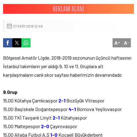
07 EKIM 2018 12:46
A
A
+
-
Bölgesel Amatör Ligde, 2018-2019 sezonunun üçüncü haftasının
İstanbul takımların yer aldığı 9, 10 ve 11. Gruplara ait
karşılaşmaların canlı skor sayfası haberimizin devamındadır.
9.Grup
15.00 Kütahya Çamlıcaspor
2-1
Bozüyük Vitraspor
15.00 Başiskele Doğantepespor
4-1
Bornova Yeşilovaspor
15.00 TKİ Tavşanlı Linyit
2-1
Kütahyaspor
15.00 Maltepespor
2-0
Çayırovaspor
15.00 Aliağa Futbol A.Ş
1-0
Kocaeli Büyükderbent