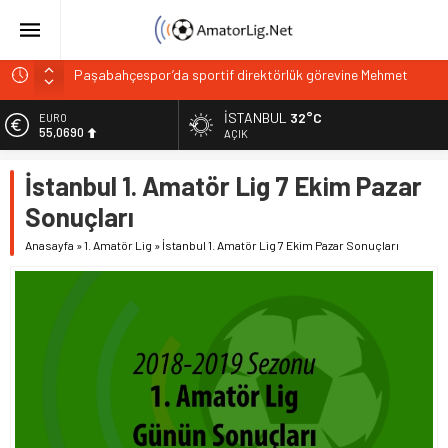
Paşabahçespor’da sportif direktörlük görevine Mehmet
Şahin getirildi
İSTANBUL
32°C
ALTIN
İstanbul Gençlerbirliği hücum hattını güçlendirdi
6.525,39
AÇIK
Vardarspor teknik ekibiyle yola devam ediyor
BİST
İstanbul 1. Amatör Lig 7 Ekim Pazar
13.788,73
Kuzeyin Kaplanları Kaygısız ile yeniden
Sonuçları
İstiklalspor’dan sol kanada güven veren imza
DOLAR
47,5954
Anasayfa
»
1. Amatör Lig
»
İstanbul 1. Amatör Lig 7 Ekim Pazar Sonuçları
EURO
55,0690