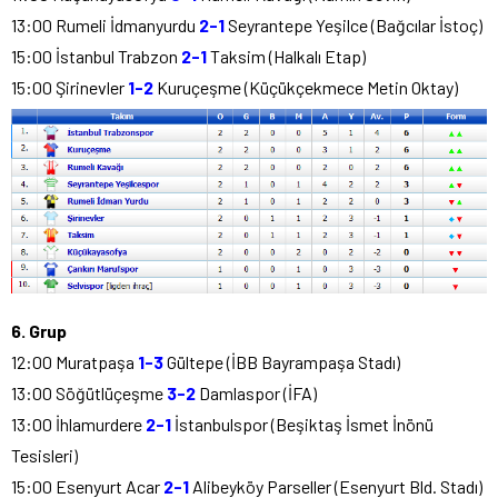
13:00 Rumeli İdmanyurdu
2-1
Seyrantepe Yeşilce (Bağcılar İstoç)
15:00 İstanbul Trabzon
2-1
Taksim (Halkalı Etap)
15:00 Şirinevler
1-2
Kuruçeşme (Küçükçekmece Metin Oktay)
6. Grup
12:00 Muratpaşa
1-3
Gültepe (İBB Bayrampaşa Stadı)
13:00 Söğütlüçeşme
3-2
Damlaspor (İFA)
13:00 İhlamurdere
2-1
İstanbulspor (Beşiktaş İsmet İnönü
Tesisleri)
15:00 Esenyurt Acar
2-1
Alibeyköy Parseller (Esenyurt Bld. Stadı)