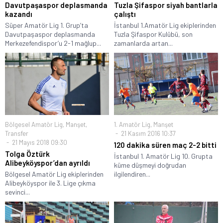
Davutpaşaspor deplasmanda
Tuzla Şifaspor siyah bantlarla
kazandı
çalıştı
Süper Amatör Lig 1. Grup’ta
İstanbul 1.Amatör Lig ekiplerinden
Davutpaşaspor deplasmanda
Tuzla Şifaspor Kulübü, son
Merkezefendispor’u 2-1 mağlup...
zamanlarda artan...
Bölgesel Amatör Lig
,
Manşet
,
1. Amatör Lig
,
Manşet
Transfer
21 Kasım 2016 10:37
21 Mayıs 2018 09:30
120 dakika süren maç 2-2 bitti
Tolga Öztürk
İstanbul 1. Amatör Lig 10. Grupta
Alibeyköyspor’dan ayrıldı
küme düşmeyi doğrudan
Bölgesel Amatör Lig ekiplerinden
ilgilendiren...
Alibeyköyspor ile 3. Lige çıkma
sevinci...