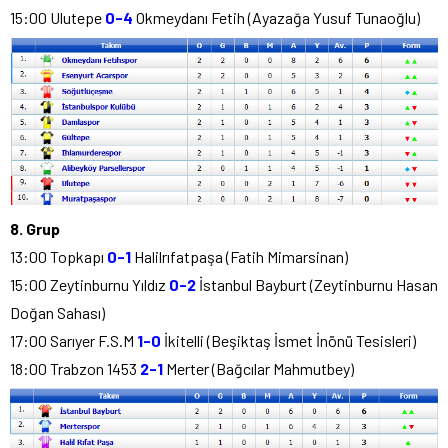
15:00 Ulutepe
0-4
Okmeydanı Fetih (Ayazağa Yusuf Tunaoğlu)
8. Grup
13:00 Topkapı
0-1
Halilrıfatpaşa (Fatih Mimarsinan)
15:00 Zeytinburnu Yıldız
0-2
İstanbul Bayburt (Zeytinburnu Hasan
Doğan Sahası)
17:00 Sarıyer F.S.M
1-0
İkitelli (Beşiktaş İsmet İnönü Tesisleri)
18:00 Trabzon 1453
2-1
Merter (Bağcılar Mahmutbey)