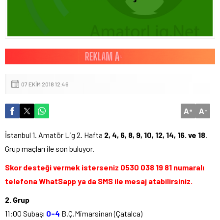
07 EKIM 2018 12:46
A
A
+
-
İstanbul 1. Amatör Lig 2. Hafta
2, 4, 6, 8, 9, 10, 12, 14, 16. ve 18
.
Grup maçları ile son buluyor.
Skor desteği vermek isterseniz 0530 038 19 81 numaralı
telefona WhatSapp ya da SMS ile mesaj atabilirsiniz.
2. Grup
11:00 Subaşı
0-4
B.Ç.Mimarsinan (Çatalca)