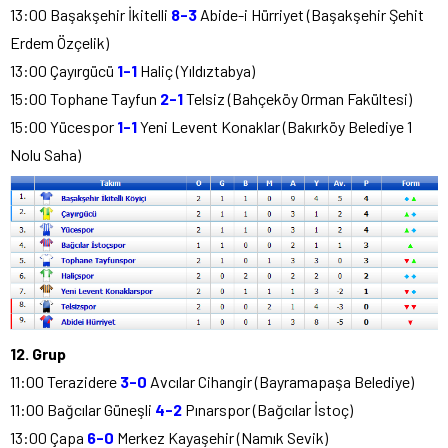
13:00 Başakşehir İkitelli
8-3
Abide-i Hürriyet (Başakşehir Şehit
Erdem Özçelik)
13:00 Çayırgücü
1-1
Haliç (Yıldıztabya)
15:00 Tophane Tayfun
2-1
Telsiz (Bahçeköy Orman Fakültesi)
15:00 Yücespor
1-1
Yeni Levent Konaklar (Bakırköy Belediye 1
Nolu Saha)
12. Grup
11:00 Terazidere
3-0
Avcılar Cihangir (Bayramapaşa Belediye)
11:00 Bağcılar Güneşli
4-2
Pınarspor (Bağcılar İstoç)
13:00 Çapa
6-0
Merkez Kayaşehir (Namık Sevik)