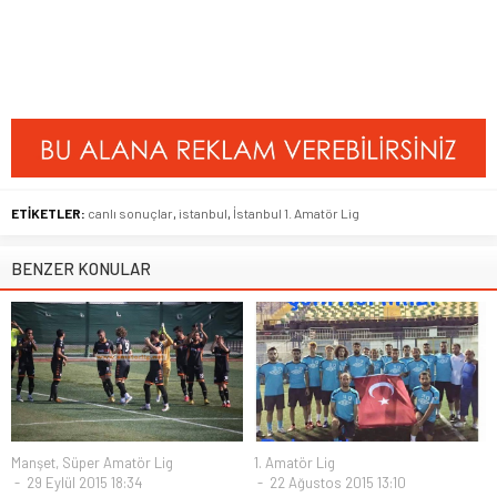
ETİKETLER:
canlı sonuçlar
,
istanbul
,
İstanbul 1. Amatör Lig
BENZER KONULAR
Manşet
,
Süper Amatör Lig
1. Amatör Lig
29 Eylül 2015 18:34
22 Ağustos 2015 13:10