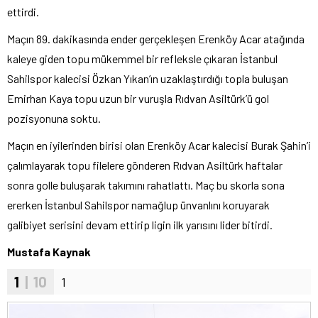
ettirdi.
Maçın 89. dakikasında ender gerçekleşen Erenköy Acar atağında
kaleye giden topu mükemmel bir refleksle çıkaran İstanbul
Sahilspor kalecisi Özkan Yıkan’ın uzaklaştırdığı topla buluşan
Emirhan Kaya topu uzun bir vuruşla Rıdvan Asiltürk’ü gol
pozisyonuna soktu.
Maçın en iyilerinden birisi olan Erenköy Acar kalecisi Burak Şahin’i
çalımlayarak topu filelere gönderen Rıdvan Asiltürk haftalar
sonra golle buluşarak takımını rahatlattı. Maç bu skorla sona
ererken İstanbul Sahilspor namağlup ünvanlını koruyarak
galibiyet serisini devam ettirip ligin ilk yarısını lider bitirdi.
Mustafa Kaynak
1
| 10
1