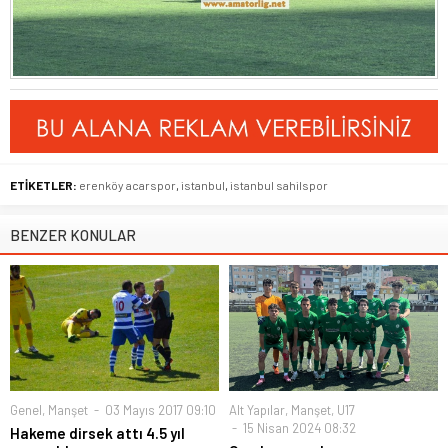
ETİKETLER:
erenköy acarspor
,
istanbul
,
istanbul sahilspor
BENZER KONULAR
Genel
,
Manşet
03 Mayıs 2017 09:10
Alt Yapılar
,
Manşet
,
U17
15 Nisan 2024 08:32
Hakeme dirsek attı 4.5 yıl