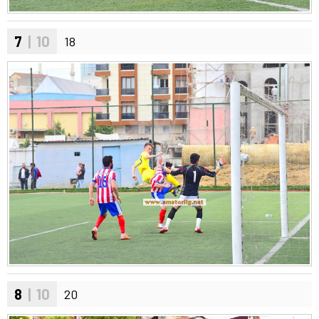
7
| 10
18
8
| 10
20