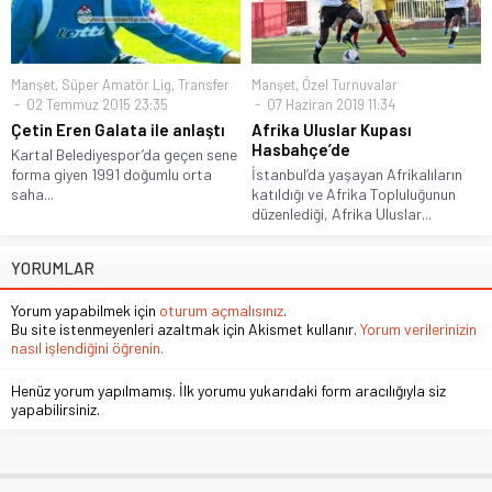
Manşet
,
Süper Amatör Lig
,
Transfer
Manşet
,
Özel Turnuvalar
02 Temmuz 2015 23:35
07 Haziran 2019 11:34
Çetin Eren Galata ile anlaştı
Afrika Uluslar Kupası
Hasbahçe’de
Kartal Belediyespor’da geçen sene
forma giyen 1991 doğumlu orta
İstanbul’da yaşayan Afrikalıların
saha...
katıldığı ve Afrika Topluluğunun
düzenlediği, Afrika Uluslar...
YORUMLAR
Yorum yapabilmek için
oturum açmalısınız
.
Bu site istenmeyenleri azaltmak için Akismet kullanır.
Yorum verilerinizin
nasıl işlendiğini öğrenin.
Henüz yorum yapılmamış. İlk yorumu yukarıdaki form aracılığıyla siz
yapabilirsiniz.