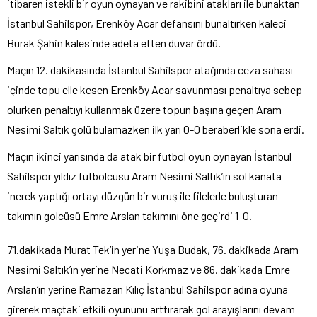
itibaren istekli bir oyun oynayan ve rakibini atakları ile bunaktan
İstanbul Sahilspor, Erenköy Acar defansını bunaltırken kaleci
Burak Şahin kalesinde adeta etten duvar ördü.
Maçın 12. dakikasında İstanbul Sahilspor atağında ceza sahası
içinde topu elle kesen Erenköy Acar savunması penaltıya sebep
olurken penaltıyı kullanmak üzere topun başına geçen Aram
Nesimi Saltık golü bulamazken ilk yarı 0-0 beraberlikle sona erdi.
Maçın ikinci yarısında da atak bir futbol oyun oynayan İstanbul
Sahilspor yıldız futbolcusu Aram Nesimi Saltık’ın sol kanata
inerek yaptığı ortayı düzgün bir vuruş ile filelerle buluşturan
takımın golcüsü Emre Arslan takımını öne geçirdi 1-0.
71.dakikada Murat Tek’in yerine Yuşa Budak, 76. dakikada Aram
Nesimi Saltık’ın yerine Necati Korkmaz ve 86. dakikada Emre
Arslan’ın yerine Ramazan Kılıç İstanbul Sahilspor adına oyuna
girerek maçtaki etkili oyununu arttırarak gol arayışlarını devam