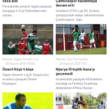
ceza aldı
Çamlıcaspor kazanmaya
devam etti
Portekiz’de amatör ligde yaşanan
kavgaya 4,5 yıl futboldan men
İstanbul U17/A Ligi 20. Grubun
cezası....
şampiyonluk adayı takımlarından
Çamlıcaspor, ligin...
Manşet
,
Süper Amatör Lig
Manşet
,
Özel Turnuvalar
30 Kasım 2015 09:58
25 Haziran 2017 11:51
Ömerli Köyü 4 köşe
Nijerya 10 kişilik Gana’yı
geçemedi
Süper Amatör Lig 8. Grupta üst
sıralara oynayan Ömerli
İstanbul’da yaşayan Afrikalıların
Köyüspor...
katıldığı ve Feriköy Stadında
düzenlenen Afrika Uluslar...