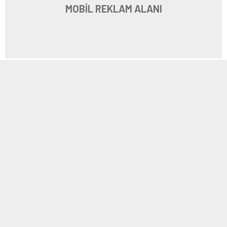
MOBİL REKLAM ALANI
2
| 5
13029426_223584384688729_6562025436293742044_o
3
| 5
13048193_223586118021889_7184346555768663896_o