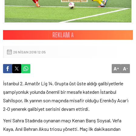
26 NISAN 2016 12:05
A
A
+
-
İstanbul 2. Amatör Lig 14. Grupta üst üste aldığı galibiyetlerle
şampiyonluk yolunda önemli bir mesafe kateden İstanbul
Sahilspor, ilk yarının son maçında misafir olduğu Erenköy Acar’ı
2-0 yenerek galibiyet serisini devam ettirdi.
Yeni Sahra Stadında oynanan maçı Kenan Barış Soysal, Vefa
Kaya, Anıl Behran Aksu triosu yönetti. Maç ilk dakikasından