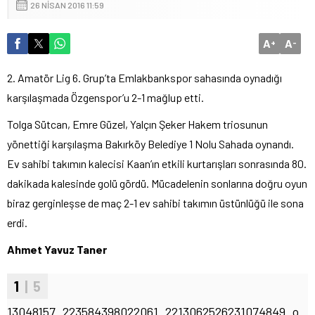
26 NISAN 2016 11:59
A
A
+
-
2. Amatör Lig 6. Grup’ta Emlakbankspor sahasında oynadığı
karşılaşmada Özgenspor’u 2-1 mağlup etti.
Tolga Sütcan, Emre Güzel, Yalçın Şeker Hakem triosunun
yönettiği karşılaşma Bakırköy Belediye 1 Nolu Sahada oynandı.
Ev sahibi takımın kalecisi Kaan’ın etkili kurtarışları sonrasında 80.
dakikada kalesinde golü gördü. Mücadelenin sonlarına doğru oyun
biraz gerginleşse de maç 2-1 ev sahibi takımın üstünlüğü ile sona
erdi.
Ahmet Yavuz Taner
1
| 5
13048157_223584398022061_2213062526231074849_o