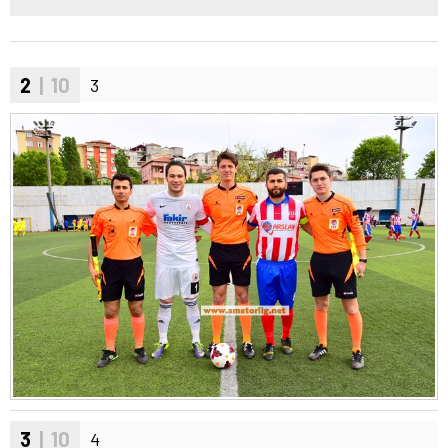
2
| 10
3
3
| 10
4