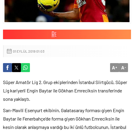
01 EYLÜL 2019 01:03
A
A
+
-
Süper Amatör Lig 2. Grup ekiplerinden İstanbul Siirtgücü, Süper
Lig kariyerli Engin Baytar ile Gökhan Emreciksin transferinde
sona yaklaştı.
Sarı-Mavili Esenyurt ekibinin, Galatasaray forması giyen Engin
Baytar ile Fenerbahçe’de forma giyen Gökhan Emreciksin ile
kesin olarak anlaşmaya vardığı bu iki ünlü futbolcunun, İstanbul