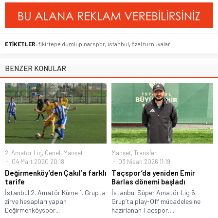
ETİKETLER:
fikirtepe dumlupınarspor
,
istanbul
,
özel turnuvalar
BENZER KONULAR
2. Amatör Lig
,
Genel
,
Manşet
Manşet
,
Transfer
04 Mart 2020 20:18
03 Nisan 2026 11:19
Değirmenköy’den Çakıl’a farklı
Taçspor’da yeniden Emir
tarife
Barlas dönemi başladı
İstanbul 2. Amatör Küme 1. Grupta
İstanbul Süper Amatör Lig 6.
zirve hesapları yapan
Grup’ta play-Off mücadelesine
Değirmenköyspor...
hazırlanan Taçspor,...