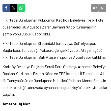
A
A
+
-
Fikirtepe Dumlupınar Kulübü’nün Kadıköy Belediyesi ile birlikte
düzenlediği 30 Ağustos Zafer Bayramı futbol turnuvasının
şampiyonu Çubukluspor oldu.
Fikirtepe Dumlupınar Stadındaki turnuvaya, Selimiyespor,
Bağlarbaşı, Tunusbağı, Yakacık, Çengelköyspor, Ataşehirgücü,
Fikirtepe Dumlupınar, Batı Ataşehirspor ve Aydınlıspor katıldılar.
Kadıköy Belediye Başkanı Şerdil Dara Odabaşı, Ataşehir Belediye
Başkan Yardımcısı Ekrem Köse ve TFF İstanbul İl Temsilcisi Ali
M. Tanrıyaşükür ve Dumlupınar Mahallesi Muhtarı Ahmet Gediz’in
de takip ettiği turnuvada oynanan maçlar izleyicilere keyifli anlar
yaşattı.
AmatorLig.Net