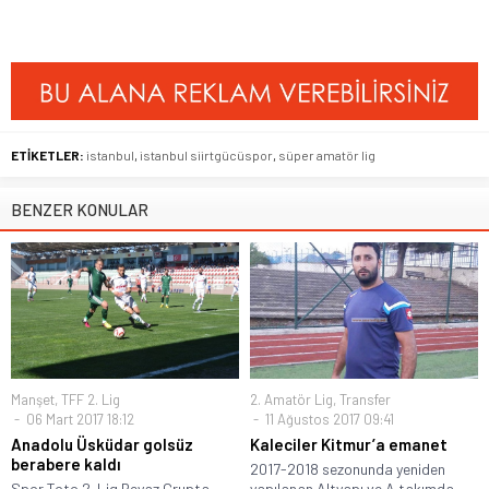
ETİKETLER:
istanbul
,
istanbul siirtgücüspor
,
süper amatör lig
BENZER KONULAR
Manşet
,
TFF 2. Lig
2. Amatör Lig
,
Transfer
06 Mart 2017 18:12
11 Ağustos 2017 09:41
Anadolu Üsküdar golsüz
Kaleciler Kitmur’a emanet
berabere kaldı
2017-2018 sezonunda yeniden
Spor Toto 2. Lig Beyaz Grupta
yapılanan Altyapı ve A takımda