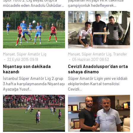
mücadele eden Anadolu Üsküdar...
şampiyonluk hedefleyerek...
Manşet
,
Süper Amatör Lig
Manşet
,
Süper Amatör Lig
,
Transfer
22 Eylül 2015 09:18
05 Haziran 2017 08:52
Nişantaşı son dakikada
Cevizli Anadoluspor’dan orta
kazandı
sahaya dinamo
İstanbul Süper Amatör Lig 2.grup
Süper Amatör Ligin yeni ve iddialı
3.hafta karşılaşmasında Nişantaşı
ekiplerinden Kartal temsilcisi
Ayazağa Yusuf...
Cevizli...