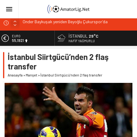
Önder Baykuşak yeniden Beyoğlu Çukurspor’da
Kulaksız Okspor’da Burak Çelik’le yola devam
Barış Şahin Beyoğlu Çukurspor’da göreve başladı
İSTANBUL
29°C
EURO
55,1921
Tahtakale Kartalları’ndan Beşiktaş altyapısı’na anlamlı
HAFIF YAĞMURLU
ziyaret
ALTIN
İstanbul Siirtgücü’nden 2 flaş
6.659,09
Zeytinburnuspor kaptanıyla yeniden anlaştı
transfer
BİST
13.779,39
Anasayfa
»
Manşet
»
İstanbul Siirtgücü’nden 2 flaş transfer
DOLAR
47,7155