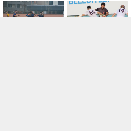
Manşet
,
Süper Amatör Lig
Manşet
,
Manşet Altı
,
SAL Klasman
23 Aralık 2018 22:33
Grubu
,
Süper Amatör Lig
07 Mart 2020 20:41
İstanbul Sahilspor 5 gollü
maçı kazandı
Beykoz derbisinde gülen TED
İstanbul Koleji oldu
İstanbul Süper Amatör Lig 3.
Grupta şampiyonluk mücadelesi
İstanbul Süper Amatör Lig
veren İstanbul...
Klasman Grubu maçlarında A
Grubundaki iki...
Bölgesel Amatör Lig
,
Manşet
,
Süper
Manşet
,
Özel Turnuvalar