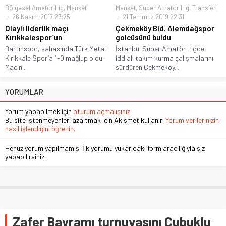
Bölgesel Amatör Lig
,
Manşet
Manşet
,
Süper Amatör Lig
,
Transfer
26 Kasım 2017 23:25
21 Temmuz 2019 22:31
Olaylı liderlik maçı
Çekmeköy Bld. Alemdağspor
Kırıkkalespor’un
golcüsünü buldu
Bartınspor, sahasında Türk Metal
İstanbul Süper Amatör Ligde
Kırıkkale Spor’a 1-0 mağlup oldu.
iddialı takım kurma çalışmalarını
Maçın...
sürdüren Çekmeköy...
YORUMLAR
Yorum yapabilmek için
oturum açmalısınız
.
Bu site istenmeyenleri azaltmak için Akismet kullanır.
Yorum verilerinizin
nasıl işlendiğini öğrenin.
Henüz yorum yapılmamış. İlk yorumu yukarıdaki form aracılığıyla siz
yapabilirsiniz.
Zafer Bayramı turnuvasını Çubuklu