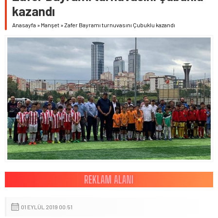
kazandı
Anasayfa
»
Manşet
»
Zafer Bayramı turnuvasını Çubuklu kazandı
01 EYLÜL 2019 00:51