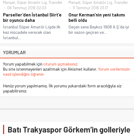
Manşet
,
Süper Amatör Lig
,
Transfer
Manşet
,
Süper Amatör Lig
,
Transfer
06 Temmuz 2016 02:03
11 Temmuz 2016 23:17
Parseller’den İstanbul Siirt’e
Onur Kerman’nin yeni takımı
bir oyuncu daha
belli oldu
İstanbul Süper Amatör Ligde ilk
Geçen sene Beykoz 1908 A.Ş.’de iyi
kez mücadele verecek olan
bir sezon geçiren ve...
İstanbul...
YORUMLAR
Yorum yapabilmek için
oturum açmalısınız
.
Bu site istenmeyenleri azaltmak için Akismet kullanır.
Yorum verilerinizin
nasıl işlendiğini öğrenin.
Henüz yorum yapılmamış. İlk yorumu yukarıdaki form aracılığıyla siz
yapabilirsiniz.
Batı Trakyaspor Görkem’in golleriyle