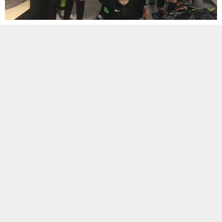
ETİKETLER:
batı trakyaspor
,
istanbul
,
yahya kemalspor
BENZER KONULAR
Manşet
,
Özel Günler
,
Süper Amatör
Manşet
,
TFF 3. Lig
,
Transfer
Lig
28 Temmuz 2023 09:24
02 Ekim 2015 13:17
Silivrispor’da Hasan Çavdar
Kurtköyspor’dan Başkan
imzayı attı
Şahin’e ziyaret