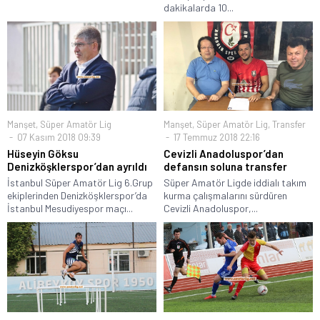
dakikalarda 10...
Manşet
,
Süper Amatör Lig
Manşet
,
Süper Amatör Lig
,
Transfer
07 Kasım 2018 09:39
17 Temmuz 2018 22:16
Hüseyin Göksu
Cevizli Anadoluspor’dan
Denizköşklerspor’dan ayrıldı
defansın soluna transfer
İstanbul Süper Amatör Lig 6.Grup
Süper Amatör Ligde iddialı takım
ekiplerinden Denizköşklerspor’da
kurma çalışmalarını sürdüren
İstanbul Mesudiyespor maçı...
Cevizli Anadoluspor,...