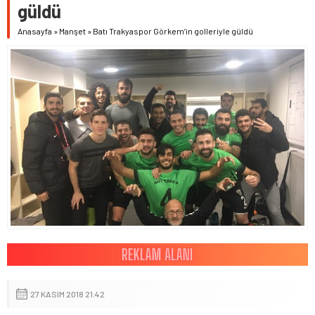
güldü
Anasayfa
»
Manşet
»
Batı Trakyaspor Görkem’in golleriyle güldü
27 KASIM 2018 21:42