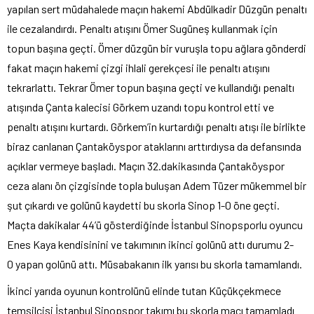
yapılan sert müdahalede maçın hakemi Abdülkadir Düzgün penaltı
ile cezalandırdı. Penaltı atışını Ömer Sugüneş kullanmak için
topun başına geçti. Ömer düzgün bir vuruşla topu ağlara gönderdi
fakat maçın hakemi çizgi ihlali gerekçesi ile penaltı atışını
tekrarlattı. Tekrar Ömer topun başına geçti ve kullandığı penaltı
atışında Çanta kalecisi Görkem uzandı topu kontrol etti ve
penaltı atışını kurtardı. Görkem’in kurtardığı penaltı atışı ile birlikte
biraz canlanan Çantaköyspor ataklarını arttırdıysa da defansında
açıklar vermeye başladı. Maçın 32.dakikasında Çantaköyspor
ceza alanı ön çizgisinde topla buluşan Adem Tüzer mükemmel bir
şut çıkardı ve golünü kaydetti bu skorla Sinop 1-0 öne geçti.
Maçta dakikalar 44’ü gösterdiğinde İstanbul Sinopsporlu oyuncu
Enes Kaya kendisinini ve takımının ikinci golünü attı durumu 2-
0 yapan golünü attı. Müsabakanın ilk yarısı bu skorla tamamlandı.
İkinci yarıda oyunun kontrolünü elinde tutan Küçükçekmece
temsilcisi İstanbul Sinopspor takımı bu skorla maçı tamamladı