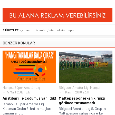
ETİKETLER:
çantaspor
,
istanbul
,
istanbul sinopspor
BENZER KONULAR
Manşet
,
Süper Amatör Lig
Bölgesel Amatör Lig
,
Manşet
15 Mart 2016 16:17
11 Kasım 2018 23:11
An itibari ile çoğumuz yanıldık!
Maltepespor erken kırmızı
görünce tutunamadı
İstanbul Süper Amatör Lig
Klasman Grubu 3. hafta maçları
Bölgesel Amatör Lig 9. Grupta
tamamlandı....
Maltepespor sahasında erken