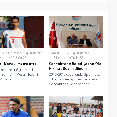
t
,
Süper Amatör Lig
,
Transfer
Manşet
,
TFF 3. Lig
,
Transfer
emmuz 2017 09:23
18 Haziran 2016 14:38
Ali Kaçak imzayı attı
Sancaktepe Belediyespor’da
Hikmet Sevim dönemi
i sezondur öğretmenlik
 Edirne’nin Keşan ilçesinin
2016-2017 sezonunda Spor Toto
Amatör...
3. Lig’de şampiyonluk hedefleyen
Sancaktepe Belediyespor...