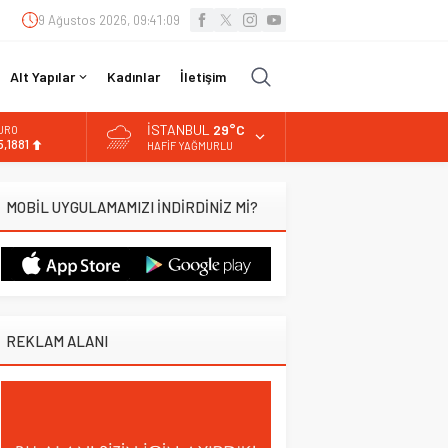
9 Ağustos 2026, 09:41:10
Alt Yapılar
Kadınlar
İletişim
İSTANBUL
29°C
URO
5,1881
HAFIF YAĞMURLU
LTIN
.660,55
MOBİL UYGULAMAMIZI İNDİRDİNİZ Mİ?
İST
3.779,39
OLAR
,7111
REKLAM ALANI