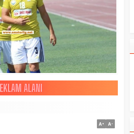
A
A
+
-