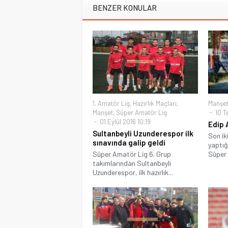
BENZER KONULAR
1. Amatör Lig
,
Hazırlık Maçları
,
Manşe
Manşet
,
Süper Amatör Lig
10 T
01 Eylül 2016 10:19
Edip 
Sultanbeyli Uzunderespor ilk
Son ik
sınavında galip geldi
yaptığı
Süper Amatör Lig 6. Grup
Süper 
takımlarından Sultanbeyli
Uzunderespor, ilk hazırlık...