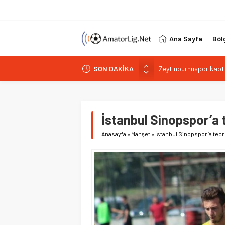
Ana Sayfa
Böl
Zeytinburnuspor kapta
SON DAKİKA
Şilespor’da Lokman E
Bakırköyspor Kaan Bu
Bakırköyspor’dan Abd
Bağcılar Yeni Yüzyıls
İstanbul Sinopspor’a 
Anasayfa
»
Manşet
»
İstanbul Sinopspor’a tecr