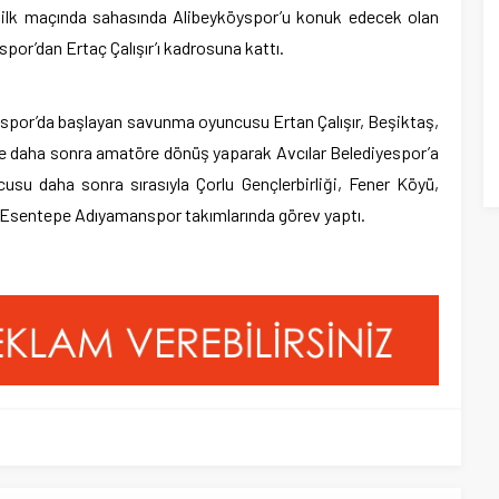
ilk maçında sahasında Alibeyköyspor’u konuk edecek olan
or’dan Ertaç Çalışır’ı kadrosuna kattı.
ğispor’da başlayan savunma oyuncusu Ertan Çalışır, Beşiktaş,
ve daha sonra amatöre dönüş yaparak Avcılar Belediyespor’a
usu daha sonra sırasıyla Çorlu Gençlerbirliği, Fener Köyü,
e Esentepe Adıyamanspor takımlarında görev yaptı.