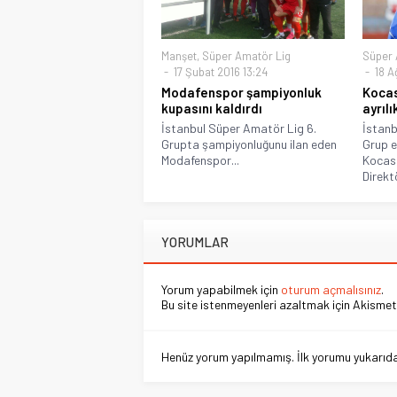
Manşet
,
Süper Amatör Lig
Süper 
17 Şubat 2016 13:24
18 A
Modafenspor şampiyonluk
Kocas
kupasını kaldırdı
ayrılı
İstanbul Süper Amatör Lig 6.
İstanb
Grupta şampiyonluğunu ilan eden
Grup e
Modafenspor...
Kocasi
Direktö
YORUMLAR
Yorum yapabilmek için
oturum açmalısınız
.
Bu site istenmeyenleri azaltmak için Akismet 
Henüz yorum yapılmamış. İlk yorumu yukarıdaki