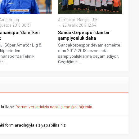
Amatör Lig
Alt Yapılar
,
Manşet
,
U16
ğustos 2018 00:31
25 Aralık 2017 12:54
inanspor’da erken
Sancaktepespor’dan bir
k
şampiyonluk daha
ul Süper Amatör Lig 8.
Sancaktepespor devam etmekte
kiplerinden
olan 2017-2018 sezonunda
nanspor’da Teknik
şampiyonluklarına devam ediyor.
r...
Geçtiğimiz...
kullanır.
Yorum verilerinizin nasıl işlendiğini öğrenin.
 form aracılığıyla siz yapabilirsiniz.