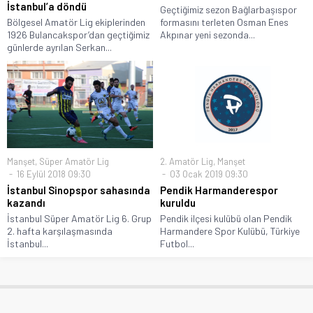
İstanbul’a döndü
Geçtiğimiz sezon Bağlarbaşıspor
Bölgesel Amatör Lig ekiplerinden
formasını terleten Osman Enes
1926 Bulancakspor’dan geçtiğimiz
Akpınar yeni sezonda...
günlerde ayrılan Serkan...
Manşet
,
Süper Amatör Lig
2. Amatör Lig
,
Manşet
16 Eylül 2018 09:30
03 Ocak 2019 09:30
İstanbul Sinopspor sahasında
Pendik Harmanderespor
kazandı
kuruldu
İstanbul Süper Amatör Lig 6. Grup
Pendik ilçesi kulübü olan Pendik
2. hafta karşılaşmasında
Harmandere Spor Kulübü, Türkiye
İstanbul...
Futbol...