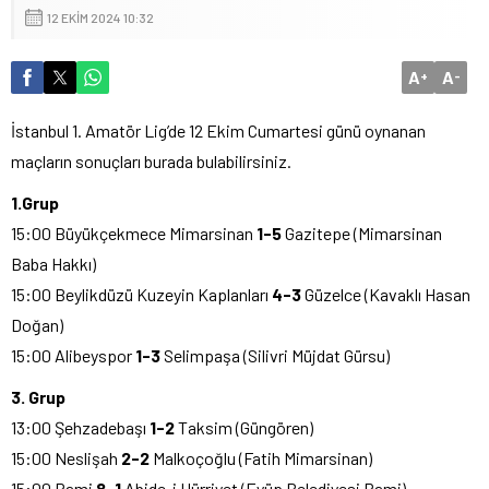
12 EKIM 2024 10:32
A
A
+
-
İstanbul 1. Amatör Lig’de 12 Ekim Cumartesi günü oynanan
maçların sonuçları burada bulabilirsiniz.
1.Grup
15:00 Büyükçekmece Mimarsinan
1-5
Gazitepe (Mimarsinan
Baba Hakkı)
15:00 Beylikdüzü Kuzeyin Kaplanları
4-3
Güzelce (Kavaklı Hasan
Doğan)
15:00 Alibeyspor
1-3
Selimpaşa (Silivri Müjdat Gürsu)
3. Grup
13:00 Şehzadebaşı
1-2
Taksim (Güngören)
15:00 Neslişah
2-2
Malkoçoğlu (Fatih Mimarsinan)
15:00 Rami
8-1
Abide-i Hürriyet (Eyüp Belediyesi Rami)