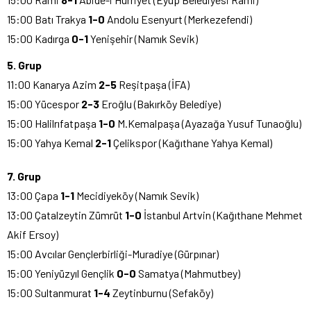
15:00 Batı Trakya
1-0
Andolu Esenyurt (Merkezefendi)
15:00 Kadırga
0-1
Yenişehir (Namık Sevik)
5. Grup
11:00 Kanarya Azim
2-5
Reşitpaşa (İFA)
15:00 Yücespor
2-3
Eroğlu (Bakırköy Belediye)
15:00 Halilrıfatpaşa
1-0
M.Kemalpaşa (Ayazağa Yusuf Tunaoğlu)
15:00 Yahya Kemal
2-1
Çelikspor (Kağıthane Yahya Kemal)
7. Grup
13:00 Çapa
1-1
Mecidiyeköy (Namık Sevik)
13:00 Çatalzeytin Zümrüt
1-0
İstanbul Artvin (Kağıthane Mehmet
Akif Ersoy)
15:00 Avcılar Gençlerbirliği-Muradiye (Gürpınar)
15:00 Yeniyüzyıl Gençlik
0-0
Samatya (Mahmutbey)
15:00 Sultanmurat
1-4
Zeytinburnu (Sefaköy)