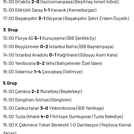
15:00 Ortaköy
2-0
Gaziosmanpaşa (Beşiktaş İsmet İnönü)
15:00 Göktürk Saray
1-1
Kavacık (Kemerburgaz)
17:00 Başakşehir
3-1
Gürpınar (Başakşehir Şehit Erdem Özçelik)
3. Grup
13:00 Florya AS
5-1
Kuruçeşme (İBB Şenlikköy)
13:00 Beşyüzevler
0-2
İstanbul Bafra (İBB Bayrampaşa)
14:00 İstanbul Anadolu
0-1
Kağıthane (Gülsuyu Asım Kara)
15:00 Yenibosna
0-2
Vefa (Bahçelievler Özel İdare)
16:00 Selamsız
1-4
Çavuşbaşı (Selimiye)
5.Grup
15:00 Çamlıca
2-2
Muratbey (Beylerbeyi)
15:00 Güngören-İstinye (Güngören)
15:00 Cankurtaran
3-0
Yıldırımbosna (İBB Yenikapı)
15:00 Tuzla Orhanlı
4-0
Fikirtepe Dumlupınar (Tuzla Belediye)
15:00 K.Çekmece Tokat Bereketli 1-0 Damlaspor (Yeşilova Kemal
Aktaş)