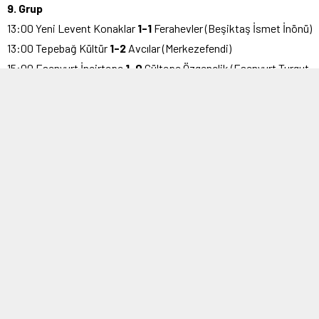
9. Grup
13:00 Yeni Levent Konaklar
1-1
Ferahevler (Beşiktaş İsmet İnönü)
13:00 Tepebağ Kültür
1-2
Avcılar (Merkezefendi)
15:00 Esenyurt İncirtepe
1-0
Gültepe Özgençlik (Esenyurt Turgut
Özal)
15:00 Akşemsettin Parseller
0-0
Emirefendi (Alibeyköy
Parseller)
17:00 Çankırı Maruf
0-1
İstanbul Kastamonu (Bayrampaşa
Belediye)
11. Grup
11:00 Güzelhisar
2-1
Topkapı (Namık Sevik)
13:00 Filizspor
1-2
Çıksalınspor (Sefaköy)
15:00 Hamidiyen
3-4
Suceyin ve Yeşilyayla (Kağıthane Nurtepe)
17:00 Merter
8-2
Mecidiyeköy Tayfun (Bahçelievler Özel İdare)
17:00 Cevatpaşa
2-4
Kozdere Özkan (İBB Bayrampaşa)