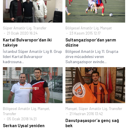
Süper Amatör Lig
,
Transfer
Bölgesel Amatör Lig
,
Manşet
21 Ocak 2020 16:24
23 Kasım 2015 12:17
Kartal Bulvarspor’dan iki
Sultangazispor’dan yarım
takviye
düzine
İstanbul Süper Amatör Lig 8. Grup
Bölgesel Amatör Lig 11. Grupta
lideri Kartal Bulvarspor
zirve mücadelesi veren
kadrosuna...
Sultangazispor evinde...
Bölgesel Amatör Lig
,
Manşet
,
Manşet
,
Süper Amatör Lig
,
Transfer
Transfer
21 Haziran 2016 13:42
05 Ocak 2018 14:21
Davutpaşaspor’a genç sağ
Serkan Uysal yeniden
bek