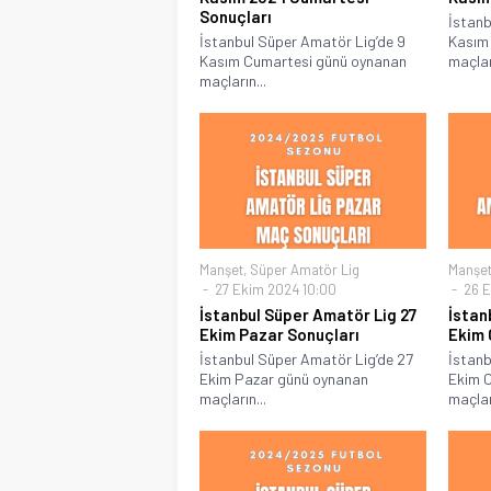
Sonuçları
İstanb
İstanbul Süper Amatör Lig’de 9
Kasım
Kasım Cumartesi günü oynanan
maçları
maçların...
Manşet
,
Süper Amatör Lig
Manşe
27 Ekim 2024 10:00
26 E
İstanbul Süper Amatör Lig 27
İstan
Ekim Pazar Sonuçları
Ekim 
İstanbul Süper Amatör Lig’de 27
İstanb
Ekim Pazar günü oynanan
Ekim 
maçların...
maçları