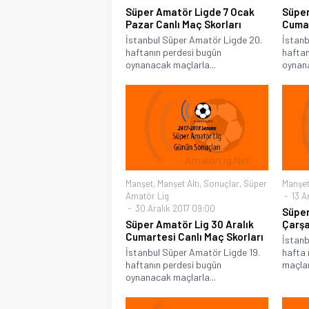
Süper Amatör Ligde 7 Ocak
Süper
Pazar Canlı Maç Skorları
Cumar
İstanbul Süper Amatör Ligde 20.
İstanb
haftanın perdesi bugün
haftan
oynanacak maçlarla...
oynana
Manşet
,
Manşet Altı
,
Sonuçlar
,
Süper
Manşe
Amatör Lig
13 Ar
30 Aralık 2017 09:00
Süper
Süper Amatör Lig 30 Aralık
Çarşa
Cumartesi Canlı Maç Skorları
İstanb
İstanbul Süper Amatör Ligde 19.
hafta 
haftanın perdesi bugün
maçlar
oynanacak maçlarla...