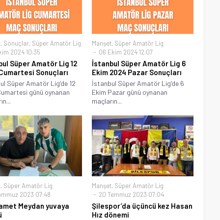
t
,
Sonuçlar
,
Süper Amatör Lig
Manşet
,
Süper Amatör Lig
kim 2024 10:35
06 Ekim 2024 12:07
bul Süper Amatör Lig 12
İstanbul Süper Amatör Lig 6
Cumartesi Sonuçları
Ekim 2024 Pazar Sonuçları
ul Süper Amatör Lig’de 12
İstanbul Süper Amatör Lig’de 6
Cumartesi günü oynanan
Ekim Pazar günü oynanan
n...
maçların...
t
,
Süper Amatör Lig
Manşet
,
Süper Amatör Lig
emmuz 2023 07:48
20 Temmuz 2023 07:04
amet Meydan yuvaya
Şilespor’da üçüncü kez Hasan
ü
Hız dönemi