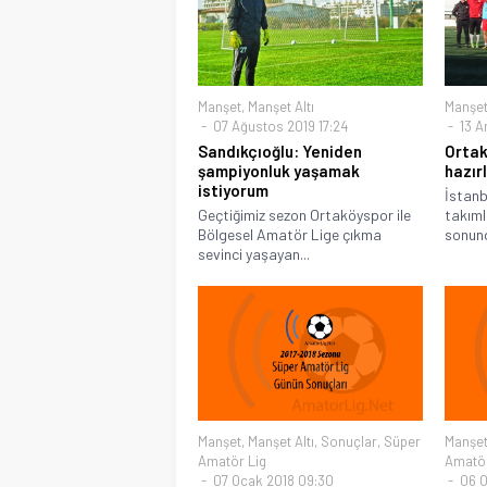
Manşet
,
Manşet Altı
Manşe
07 Ağustos 2019 17:24
13 Ar
Sandıkçıoğlu: Yeniden
Ortak
şampiyonluk yaşamak
hazır
istiyorum
İstanb
Geçtiğimiz sezon Ortaköyspor ile
takıml
Bölgesel Amatör Lige çıkma
sonund
sevinci yaşayan...
Manşet
,
Manşet Altı
,
Sonuçlar
,
Süper
Manşe
Amatör Lig
Amatör
07 Ocak 2018 09:30
06 O