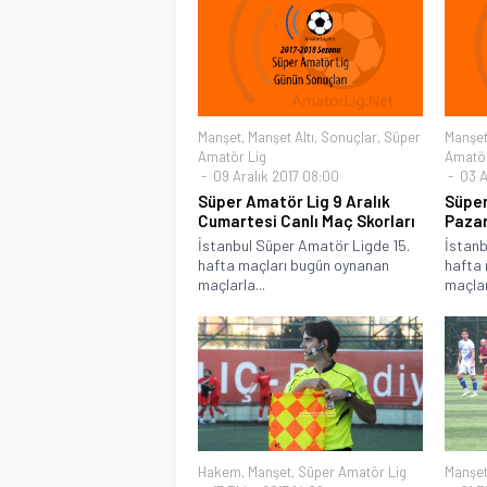
Manşet
,
Manşet Altı
,
Sonuçlar
,
Süper
Manşe
Amatör Lig
Amatör
09 Aralık 2017 08:00
03 A
Süper Amatör Lig 9 Aralık
Süper
Cumartesi Canlı Maç Skorları
Pazar
İstanbul Süper Amatör Ligde 15.
İstanb
hafta maçları bugün oynanan
hafta 
maçlarla...
maçlar
Hakem
,
Manşet
,
Süper Amatör Lig
Manşe