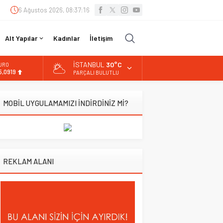
6 Ağustos 2026, 08:37:17
Alt Yapılar
Kadınlar
İletişim
İSTANBUL
30°C
URO
5,0919
PARÇALI BULUTLU
LTIN
.525,81
MOBİL UYGULAMAMIZI İNDİRDİNİZ Mİ?
İST
3.703,13
OLAR
7,5932
REKLAM ALANI