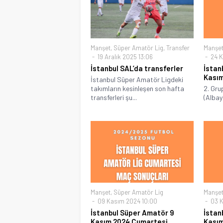
Manşet
,
Süper Amatör Lig
,
Transfer
Manşe
19 Aralık 2025 13:06
24 K
İstanbul SAL’da transferler
İstan
Kasım
İstanbul Süper Amatör Ligdeki
takımların kesinleşen son hafta
2. Gru
transferleri şu...
(Albay
Manşet
,
Süper Amatör Lig
Manşe
09 Kasım 2024 10:00
03 K
İstanbul Süper Amatör 9
İstan
Kasım 2024 Cumartesi
Kasım