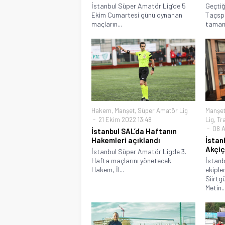
İstanbul Süper Amatör Lig’de 5
Geçtiğ
Ekim Cumartesi günü oynanan
Taçspo
maçların...
tamaml
Hakem
,
Manşet
,
Süper Amatör Lig
Manşe
21 Ekim 2022 13:48
Lig
,
Tr
08 A
İstanbul SAL’da Haftanın
Hakemleri açıklandı
İstan
Akçiç
İstanbul Süper Amatör Ligde 3.
Hafta maçlarını yönetecek
İstanb
Hakem, İl...
ekiple
Siirtg
Metin..