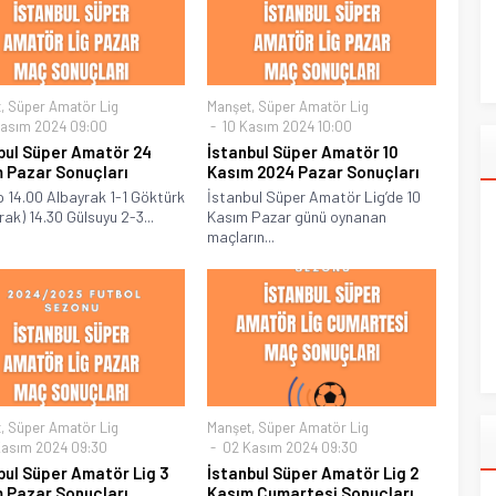
t
,
Süper Amatör Lig
Manşet
,
Süper Amatör Lig
asım 2024 09:00
10 Kasım 2024 10:00
bul Süper Amatör 24
İstanbul Süper Amatör 10
 Pazar Sonuçları
Kasım 2024 Pazar Sonuçları
p 14.00 Albayrak 1-1 Göktürk
İstanbul Süper Amatör Lig’de 10
rak) 14.30 Gülsuyu 2-3...
Kasım Pazar günü oynanan
maçların...
t
,
Süper Amatör Lig
Manşet
,
Süper Amatör Lig
asım 2024 09:30
02 Kasım 2024 09:30
bul Süper Amatör Lig 3
İstanbul Süper Amatör Lig 2
 Pazar Sonuçları
Kasım Cumartesi Sonuçları