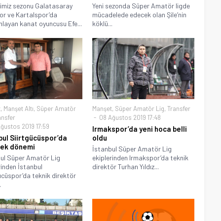
imiz sezonu Galatasaray
Yeni sezonda Süper Amatör ligde
r ve Kartalspor’da
mücadelede edecek olan Şile’nin
ayan kanat oyuncusu Efe...
köklü...
t
,
Manşet Altı
,
Süper Amatör
Manşet
,
Süper Amatör Lig
,
Transfer
ansfer
08 Ağustos 2019 17:48
ğustos 2019 17:59
Irmakspor’da yeni hoca belli
bul Siirtgücüspor’da
oldu
ek dönemi
İstanbul Süper Amatör Lig
ul Süper Amatör Lig
ekiplerinden Irmakspor’da teknik
rinden İstanbul
direktör Turhan Yıldız...
ücüspor’da teknik direktör
.