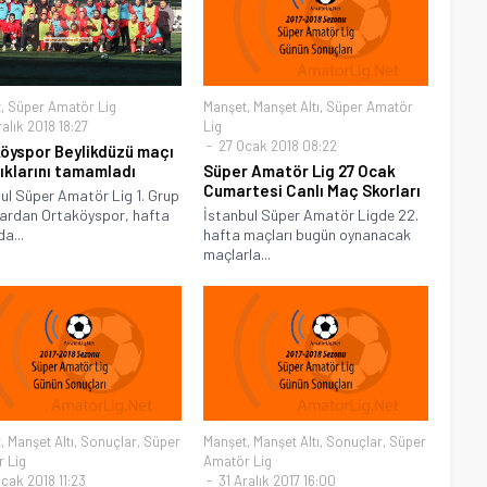
t
,
Süper Amatör Lig
Manşet
,
Manşet Altı
,
Süper Amatör
alık 2018 18:27
Lig
27 Ocak 2018 08:22
öyspor Beylikdüzü maçı
lıklarını tamamladı
Süper Amatör Lig 27 Ocak
Cumartesi Canlı Maç Skorları
ul Süper Amatör Lig 1. Grup
ardan Ortaköyspor, hafta
İstanbul Süper Amatör Ligde 22.
a...
hafta maçları bugün oynanacak
maçlarla...
t
,
Manşet Altı
,
Sonuçlar
,
Süper
Manşet
,
Manşet Altı
,
Sonuçlar
,
Süper
 Lig
Amatör Lig
cak 2018 11:23
31 Aralık 2017 16:00