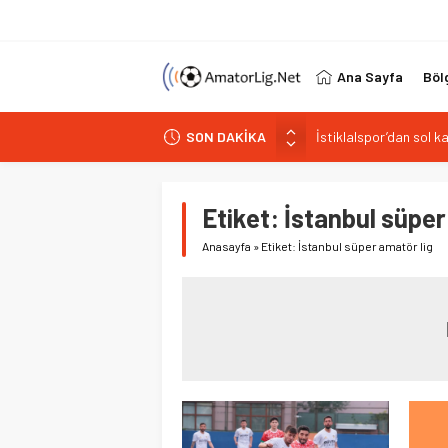
Ana Sayfa
Böl
SON DAKİKA
Paşabahçespor’da spor
İstanbul Gençlerbirliğ
Vardarspor teknik eki
Etiket:
İstanbul süper
Kuzeyin Kaplanları Kay
Anasayfa
»
Etiket: İstanbul süper amatör lig
İstiklalspor’dan sol 