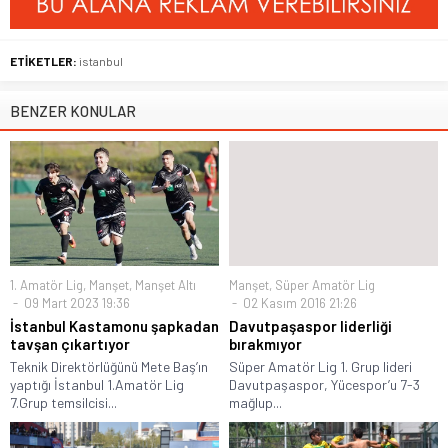
ETİKETLER:
istanbul
BENZER KONULAR
1. Amatör Lig
,
Manşet
,
Manşet Altı
Manşet
,
Süper Amatör Lig
09 Mart 2023 19:36
02 Kasım 2016 21:26
İstanbul Kastamonu şapkadan
Davutpaşaspor liderliği
tavşan çıkartıyor
bırakmıyor
Teknik Direktörlüğünü Mete Baş’ın
Süper Amatör Lig 1. Grup lideri
yaptığı İstanbul 1.Amatör Lig
Davutpaşaspor, Yücespor’u 7-3
7.Grup temsilcisi...
mağlup...