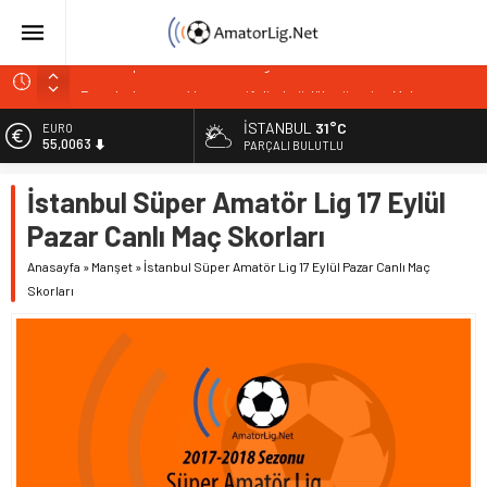
Paşabahçespor’da sportif direktörlük görevine Mehmet
Şahin getirildi
İSTANBUL
31°C
ALTIN
İstanbul Gençlerbirliği hücum hattını güçlendirdi
6.543,59
PARÇALI BULUTLU
Vardarspor teknik ekibiyle yola devam ediyor
BİST
İstanbul Süper Amatör Lig 17 Eylül
13.798,82
Kuzeyin Kaplanları Kaygısız ile yeniden
Pazar Canlı Maç Skorları
İstiklalspor’dan sol kanada güven veren imza
DOLAR
47,7010
Anasayfa
»
Manşet
»
İstanbul Süper Amatör Lig 17 Eylül Pazar Canlı Maç
Skorları
EURO
55,0063