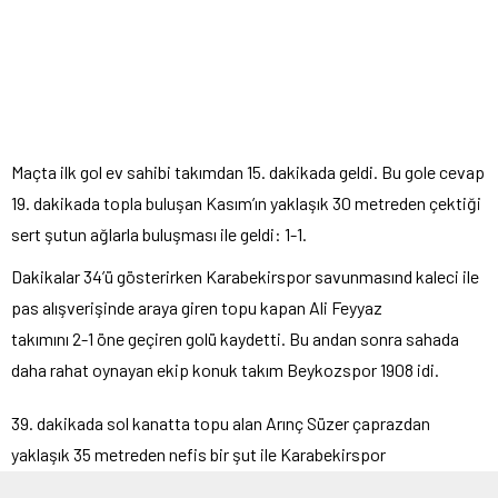
Maçta ilk gol ev sahibi takımdan 15. dakikada geldi. Bu gole cevap
19. dakikada topla buluşan Kasım’ın yaklaşık 30 metreden çektiği
sert şutun ağlarla buluşması ile geldi: 1-1.
Dakikalar 34’ü gösterirken Karabekirspor savunmasınd kaleci ile
pas alışverişinde araya giren topu kapan Ali Feyyaz
takımını 2-1 öne geçiren golü kaydetti. Bu andan sonra sahada
daha rahat oynayan ekip konuk takım Beykozspor 1908 idi.
39. dakikada sol kanatta topu alan Arınç Süzer çaprazdan
yaklaşık 35 metreden nefis bir şut ile Karabekirspor
ağlarını havalandırırken kalecinin müdahalesi yetersiz kaldı. 42.