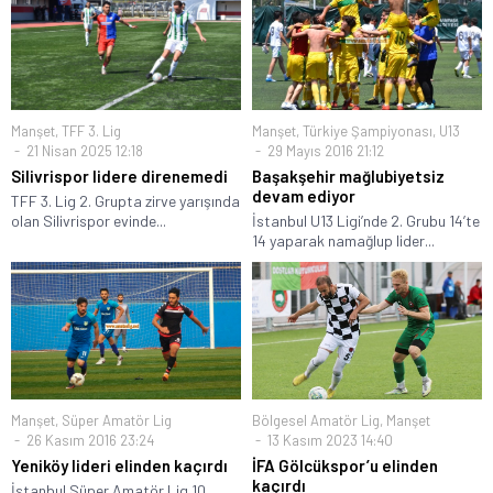
Manşet
,
TFF 3. Lig
Manşet
,
Türkiye Şampiyonası
,
U13
21 Nisan 2025 12:18
29 Mayıs 2016 21:12
Silivrispor lidere direnemedi
Başakşehir mağlubiyetsiz
devam ediyor
TFF 3. Lig 2. Grupta zirve yarışında
olan Silivrispor evinde...
İstanbul U13 Ligi’nde 2. Grubu 14’te
14 yaparak namağlup lider...
Manşet
,
Süper Amatör Lig
Bölgesel Amatör Lig
,
Manşet
26 Kasım 2016 23:24
13 Kasım 2023 14:40
Yeniköy lideri elinden kaçırdı
İFA Gölcükspor’u elinden
kaçırdı
İstanbul Süper Amatör Lig 10.