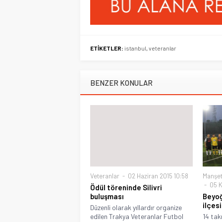
ETİKETLER:
istanbul
,
veteranlar
BENZER KONULAR
Veteranlar
02 Haziran 2015 10:58
Manşe
05 K
Ödül töreninde Silivri
buluşması
Beyoğ
ilçes
Düzenli olarak yıllardır organize
edilen Trakya Veteranlar Futbol
14 tak