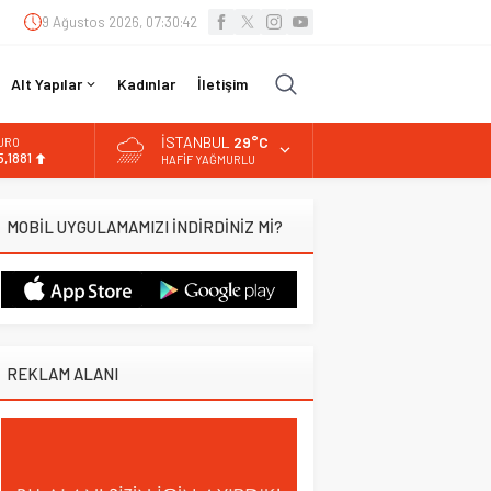
9 Ağustos 2026, 07:30:43
Alt Yapılar
Kadınlar
İletişim
İSTANBUL
29°C
URO
5,1881
HAFIF YAĞMURLU
LTIN
.660,55
MOBİL UYGULAMAMIZI İNDİRDİNİZ Mİ?
İST
3.779,39
OLAR
,7111
REKLAM ALANI