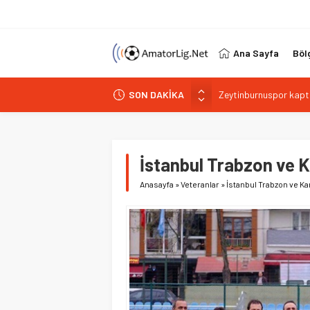
Ana Sayfa
Böl
SON DAKİKA
Şilespor’da Lokman E
Bakırköyspor Kaan Bu
Bakırköyspor’dan Abd
Bağcılar Yeni Yüzyıls
İstanbul Trabzon ve 
Zeytinburnuspor kapta
Anasayfa
»
Veteranlar
»
İstanbul Trabzon ve K