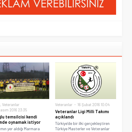
t
,
Veteranlar
Veteranlar
16 Şubat 2016 10:04
asım 2016 23:35
Veteranlar Ligi Milli Takımı
lu temsilcisi kendi
açıklandı
inde oynamak istiyor
Türkiye’de bir ilki gerçekleştiren
ımın yer aldığı Marmara
Türkiye Masterler ve Veteranlar