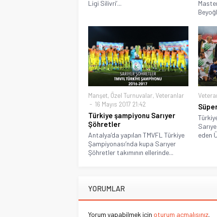
Ligi Silivri’...
Master
Beyoğlu
Manşet
,
Özel Turnuvalar
,
Veteranlar
Vetera
16 Mayıs 2017 21:42
Süper
Türkiye şampiyonu Sarıyer
Türkiy
Şöhretler
Sarıye
Antalya’da yapılan TMVFL Türkiye
eden Ü
Şampiyonası’nda kupa Sarıyer
Şöhretler takımının ellerinde...
YORUMLAR
Yorum yapabilmek için
oturum açmalısınız
.