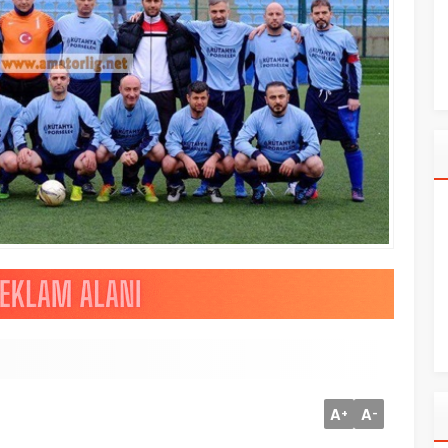
A
A
+
-