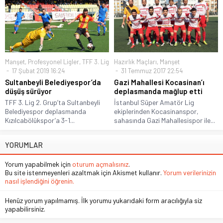
Manşet
,
Profesyonel Ligler
,
TFF 3. Lig
Hazırlık Maçları
,
Manşet
17 Şubat 2019 16:24
31 Temmuz 2017 22:54
Sultanbeyli Belediyespor’da
Gazi Mahallesi Kocasinan’ı
düşüş sürüyor
deplasmanda mağlup etti
TFF 3. Lig 2. Grup’ta Sultanbeyli
İstanbul Süper Amatör Lig
Belediyespor deplasmanda
ekiplerinden Kocasinanspor,
Kızılcabölükspor’a 3-1...
sahasında Gazi Mahallesispor ile...
YORUMLAR
Yorum yapabilmek için
oturum açmalısınız
.
Bu site istenmeyenleri azaltmak için Akismet kullanır.
Yorum verilerinizin
nasıl işlendiğini öğrenin.
Henüz yorum yapılmamış. İlk yorumu yukarıdaki form aracılığıyla siz
yapabilirsiniz.