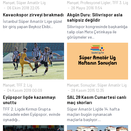
Manşet
,
Süper Amatör Lig
Manşet
,
Profesyonel Ligler
,
TFF 3. Lig
06 Ekim 2018 22:05
26 Mayıs 2016 11:54
Kavacıkspor zirveyi bırakmadı
Akgün Duru: Silivrispor asla
sahipsiz değildir
İstanbul Süper Amatör Lige güzel
bir giriş yapan Beykoz Ekibi...
Silivrispor kongresinde başkanlığa
talip olan Mete Çetinkaya ile
görüşmeler ve...
Manşet
,
TFF 2. Lig
Manşet
,
Sonuçlar
,
Süper Amatör Lig
04 Kasım 2019 00:09
28 Kasım 2015 12:35
Eyüpspor ligde kazanmayı
SAL 28 Kasım Cumartesi canlı
unuttu
maç skorları
TFF 2. Ligde Kırmızı Grupta
Süper Amatör Lig’de 14. hafta
mücadele eden Eyüpspor, evinde
maçları bugün oynanacak
oynadığı...
maçlarla başlıyor....