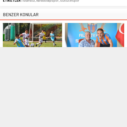
ETİKETLER:
istanbul
,
karadolapspor
,
sütlücespor
BENZER KONULAR
Manşet
,
TFF
27 Şubat 2020 15:32
Manşet
,
Profesyonel Ligler
,
TFF 3.
Lig
,
Transfer
TÜFAD İstanbul Anadolu
03 Ağustos 2018 16:30
Yakası seçmeleri başlıyor
Kerim Deler, Alibeyköyspor’da
Türkiye Futbol Antrenörleri Derneği
kaldı
Genel Merkezinin her yıl Nisan
ayında...
Geçtiğimiz sezon da Alibeyköyspor
kadrosunda bulunan 1994 doğumlu
orta saha...