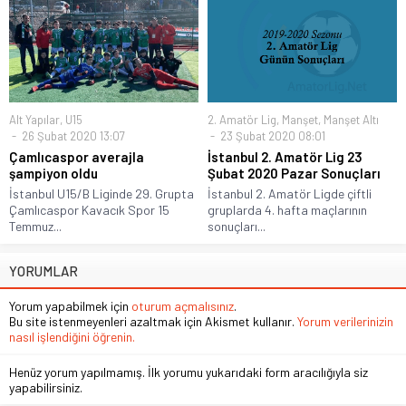
Alt Yapılar
,
U15
2. Amatör Lig
,
Manşet
,
Manşet Altı
26 Şubat 2020 13:07
23 Şubat 2020 08:01
Çamlıcaspor averajla
İstanbul 2. Amatör Lig 23
şampiyon oldu
Şubat 2020 Pazar Sonuçları
İstanbul U15/B Liginde 29. Grupta
İstanbul 2. Amatör Ligde çiftli
Çamlıcaspor Kavacık Spor 15
gruplarda 4. hafta maçlarının
Temmuz...
sonuçları...
YORUMLAR
Yorum yapabilmek için
oturum açmalısınız
.
Bu site istenmeyenleri azaltmak için Akismet kullanır.
Yorum verilerinizin
nasıl işlendiğini öğrenin.
Henüz yorum yapılmamış. İlk yorumu yukarıdaki form aracılığıyla siz
yapabilirsiniz.