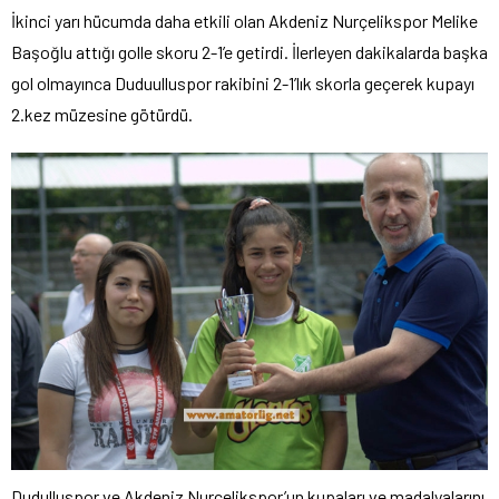
İkinci yarı hücumda daha etkili olan Akdeniz Nurçelikspor Melike
Başoğlu attığı golle skoru 2-1’e getirdi. İlerleyen dakikalarda başka
gol olmayınca Duduulluspor rakibini 2-1’lık skorla geçerek kupayı
2.kez müzesine götürdü.
Dudulluspor ve Akdeniz Nurçelikspor’un kupaları ve madalyalarını