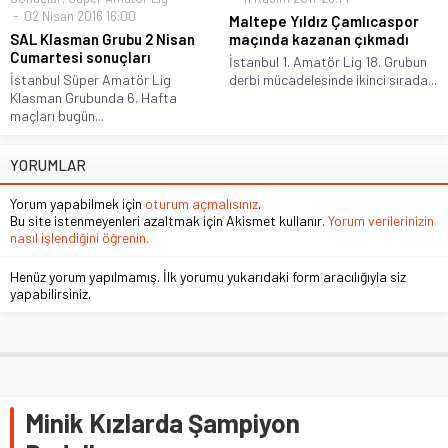
02 Nisan 2016 16:00
Maltepe Yıldız Çamlıcaspor
SAL Klasman Grubu 2 Nisan
maçında kazanan çıkmadı
Cumartesi sonuçları
İstanbul 1. Amatör Lig 18. Grubun
İstanbul Süper Amatör Lig
derbi mücadelesinde ikinci sırada...
Klasman Grubunda 6. Hafta
maçları bugün...
YORUMLAR
Yorum yapabilmek için
oturum açmalısınız
.
Bu site istenmeyenleri azaltmak için Akismet kullanır.
Yorum verilerinizin
nasıl işlendiğini öğrenin.
Henüz yorum yapılmamış. İlk yorumu yukarıdaki form aracılığıyla siz
yapabilirsiniz.
Minik Kızlarda Şampiyon