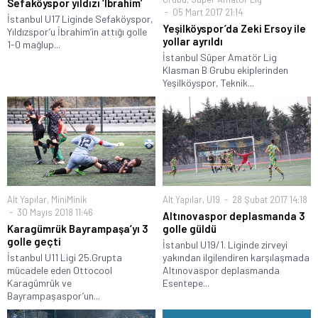
Sefaköyspor yıldızı ‘İbrahim’
05 Mart 2017 21:14
İstanbul U17 Liginde Sefaköyspor,
Yeşilköyspor’da Zeki Ersoy ile
Yıldızspor’u İbrahim’in attığı golle
yollar ayrıldı
1-0 mağlup...
İstanbul Süper Amatör Lig
Klasman B Grubu ekiplerinden
Yeşilköyspor, Teknik...
Alt Yapılar
,
MiniMinik
Alt Yapılar
,
U19
28 Şubat 2017 14:18
30 Mayıs 2018 11:46
Altınovaspor deplasmanda 3
Karagümrük Bayrampaşa’yı 3
golle güldü
golle geçti
İstanbul U19/1. Liginde zirveyi
İstanbul U11 Ligi 25.Grupta
yakından ilgilendiren karşılaşmada
mücadele eden Ottocool
Altınovaspor deplasmanda
Karagümrük ve
Esentepe...
Bayrampaşaspor’un...