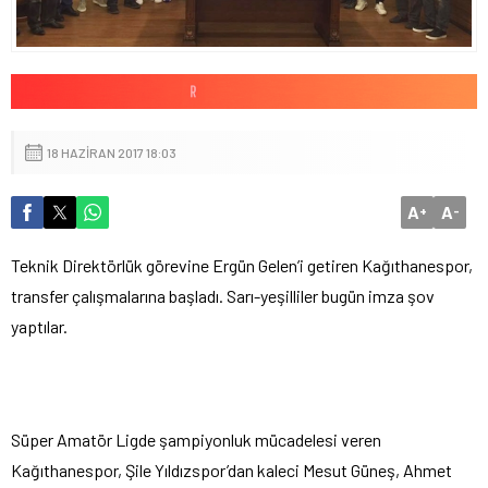
18 HAZIRAN 2017 18:03
A
A
+
-
Teknik Direktörlük görevine Ergün Gelen’i getiren Kağıthanespor,
transfer çalışmalarına başladı. Sarı-yeşilliler bugün imza şov
yaptılar.
Süper Amatör Ligde şampiyonluk mücadelesi veren
Kağıthanespor, Şile Yıldızspor’dan kaleci Mesut Güneş, Ahmet