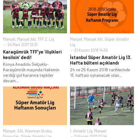
Manşet
,
Manşet Altı
,
TFF 2. Lig
Manşet
,
Manşet Altı
,
Süper Amatör
24 Mart 2017 13:31
Lig
21 Kasım 2018 14:56
Karagümrük TFF’ye ‘ilişikleri
kesilsin’ dedi!
İstanbul Süper Amatör Lig 13.
Hafta bülteni açıklandı
Konya Anadolu Selçuklu-
Karagümrük maçında Hakemin
24 ve 25 Kasım 2018 tarihlerinde
verdiği gol kararına tepkiler
13. haftası oynanacak olan...
devam...
Manşet
,
SAL Klasman Grubu
,
1. Amatör Lig
,
Manşet
Sonuçlar
,
Süper Amatör Lig
11 Kasım 2017 23:14