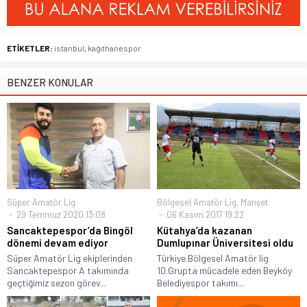
ETİKETLER:
istanbul
,
kağıthanespor
BENZER KONULAR
Süper Amatör Lig
Bölgesel Amatör Lig
,
Manşet
29 Temmuz 2020 13:08
06 Kasım 2017 19:22
Sancaktepespor’da Bingöl
Kütahya’da kazanan
dönemi devam ediyor
Dumlupınar Üniversitesi oldu
Süper Amatör Lig ekiplerinden
Türkiye Bölgesel Amatör lig
Sancaktepespor A takımında
10.Grupta mücadele eden Beyköy
geçtiğimiz sezon görev...
Belediyespor takımı...