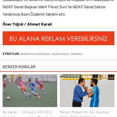
İASKF Genel Başkan Vekili Fikret Sivri ile İASKF Genel Sekter
Yardımcısı Asım Özdemir takdim etti.
Öner Yığrık / Ahmet Karali
ETİKETLER:
akdeniz nurçelikspor
,
dudulluspor
,
istanbul
BENZER KONULAR
Alt Yapılar
09 Kasım 2015 23:20
Manşet
,
Manşet Altı
,
SAL Klasman
Grubu
,
Süper Amatör Lig