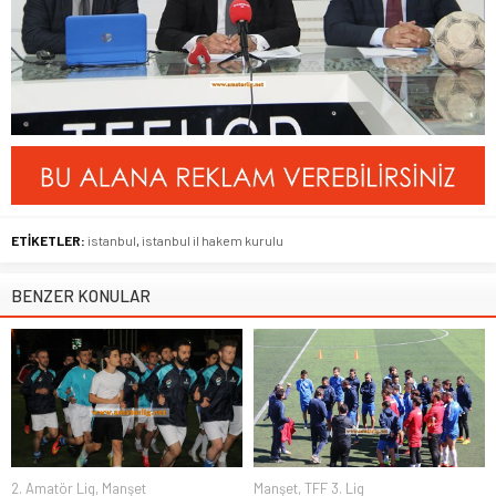
ETİKETLER:
istanbul
,
istanbul il hakem kurulu
BENZER KONULAR
2. Amatör Lig
,
Manşet
Manşet
,
TFF 3. Lig