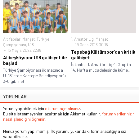
Alt Yapılar
,
Manşet
,
Türkiye
1. Amatör Lig
,
Manşet
Şampiyonası
,
U18
19 Ocak 2016 00:15
13 Mayıs 2022 22:18
Tepebağ Kültürspor’dan kritik
Alibeyköyspor U18 galibiyet ile
galibiyet
başladı
İstanbul 1. Amatör Lig 4. Grupta
Türkiye Şampiyonası ilk maçında
14. Hafta mücadelesinde küme...
U-18’lerde Kartepe Belediyespor’u
3-0 gibi net...
YORUMLAR
Yorum yapabilmek için
oturum açmalısınız
.
Bu site istenmeyenleri azaltmak için Akismet kullanır.
Yorum verilerinizin
nasıl işlendiğini öğrenin.
Henüz yorum yapılmamış. İlk yorumu yukarıdaki form aracılığıyla siz
yapabilirsiniz.