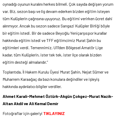
oynadığı oyunun kuralını herkes bilmeli. Çok sayıda değişen yorum
var. Biz, sezon başı ve lig devam ederken bizden eğitim isteyen
tüm Kulüplerin çağrısına uyuyoruz. Bu eğitimi verirken ücret dahi
alınmıyor. Ancak bu sezon sadece Sarıgazi Kulüpler Birliği böyle
bir eğitim istedi. Bir de sadece Beyoğlu Yeniçarşıspor kurallar
hakkında eğitim istedi ve TFF eğitimcimiz Murat Şahin bu
eğitimleri verdi. Temennimiz, U11’den Bölgesel Amatör Lige
kadar, tüm Kulüplerin, ister tek tek, ister ilçe olarak bizden
eğitim desteği almalarıdır.”
Toplantıda, İl Hakem Kurulu Üyesi Murat Şahin, Nejat Sümer ve
Muharrem Karaağaç da bazı konulara değindiler ve işleyiş
hakkında aydınlatıcı bilgiler verdiler.
Ahmet Karali-Mehmet Öztürk-Akgün Çokgez-Murat Nazik-
Altan Akdil ve Ali Kemal Demir
Fotoğraflar için galeriyi
TIKLAYINIZ