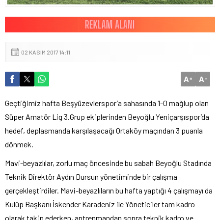
02 KASIM 2017 14:11
A
A
+
-
Geçtiğimiz hafta Beşyüzevlerspor’a sahasında 1-0 mağlup olan
Süper Amatör Lig 3.Grup ekiplerinden Beyoğlu Yeniçarşıspor’da
hedef, deplasmanda karşılaşacağı Ortaköy maçından 3 puanla
dönmek.
Mavi-beyazlılar, zorlu maç öncesinde bu sabah Beyoğlu Stadında
Teknik Direktör Aydın Dursun yönetiminde bir çalışma
gerçekleştirdiler. Mavi-beyazlıların bu hafta yaptığı 4 çalışmayı da
Kulüp Başkanı İskender Karadeniz ile Yöneticiler tam kadro
olarak takip ederken, antrenmandan sonra teknik kadro ve