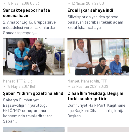
15 Nisan 2016 08:53
12 Nisan 2017 22:00
Sancaktepespor hafta
Erdal İşkar sahaya indi
sonuna hazır
Silivrispor’da yeniden göreve
2. Amatör Lig 15. Grupta zirve
başlayan tecrübeli teknik adam
mücadelesi veren takımlardan
Erdal İşkar sahaya...
Sancaktepespor,...
Manşet
,
TFF 2. Lig
Manşet
,
Manşet Altı
,
TFF
16 Mayıs 2017 15:11
27 Haziran 2021 20:09
Şaban Yıldırım gözaltına alındı
Cihan İlim Yeşildağ: Değişim
farklı sesler getirir
Sakarya Cumhuriyet
Başsavcılığı’nın yürüttüğü
Cumhuriyet Halk Parti Kağıthane
FETÖ/PDY soruşturması
İlçe Başkanı Cihan İlim Yeşildağ,
kapsamında teknik direktör
Başkan...
Şaban...