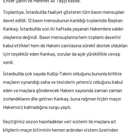
Enver Şahin ve Mehmet Ali Taşçı katıldı.
Toplantıya, İstanbul’da faaliyet gösteren tüm basın mensupları
davet edildi. 12 basın mensubunun katıldığı toplantıda Başkan
Kankaş, İstanbul’da son iki haftada yaşanan Hakemlere saldırı
olaylarına değindi. Basın mensuplarına hem toplantı davetini
kabul ettikleri hem de Hakem camiasına sürekli destek oldukları
için teşekkür eden Kankaş, sorular da açık yüreklilikle cevap
verdi.
İstanbul’da çok sayıda Kulüp-Takım olduğunu bununla birlikte
maçların oynandığı saha ve tesislerin yetersiz olduğunu kabul
eden ve maçlara gönderecek Hakem sayısında zaman zaman
zorlandıklarını dile getiren Kankaş, buna rağmen hiçbir maçın
Hakemsiz kalmadığına vurgu yaptı.
Geçtiğimiz sezon hazırladıkları veri sistemi ile maçlara ait
bilgilerin maçın bitiminin hemen ardından sistem üzerinden