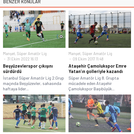
BENZER KONULAR
Manşet
,
Süper Amatör Lig
Manşet
,
Süper Amatör Lig
31 Ekim 2022 16:13
09 Ekim 2017 11:48
Beşyüzevlerspor çıkışını
Ataşehir Çamolukspor Emre
sürdürdü
Yatan’ın golleriyle kazandı
İstanbul Süper Amatör Lig 2.Grup
Süper Amatör Lig 8. Grupta
maçında Beşyüzevler, sahasında
mücadele eden Ataşehir
haftaya lider...
Çamolukspor Başıbüyük...