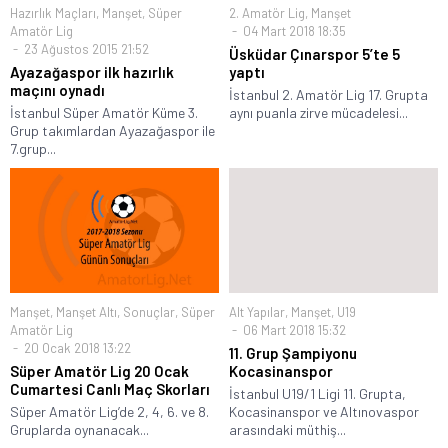
Hazırlık Maçları
,
Manşet
,
Süper
2. Amatör Lig
,
Manşet
Amatör Lig
04 Mart 2018 18:35
23 Ağustos 2015 21:52
Üsküdar Çınarspor 5’te 5
Ayazağaspor ilk hazırlık
yaptı
maçını oynadı
İstanbul 2. Amatör Lig 17. Grupta
İstanbul Süper Amatör Küme 3.
aynı puanla zirve mücadelesi...
Grup takımlardan Ayazağaspor ile
7.grup...
Manşet
,
Manşet Altı
,
Sonuçlar
,
Süper
Alt Yapılar
,
Manşet
,
U19
Amatör Lig
06 Mart 2018 15:32
20 Ocak 2018 13:22
11. Grup Şampiyonu
Süper Amatör Lig 20 Ocak
Kocasinanspor
Cumartesi Canlı Maç Skorları
İstanbul U19/1 Ligi 11. Grupta,
Süper Amatör Lig’de 2, 4, 6. ve 8.
Kocasinanspor ve Altınovaspor
Gruplarda oynanacak...
arasındaki müthiş...