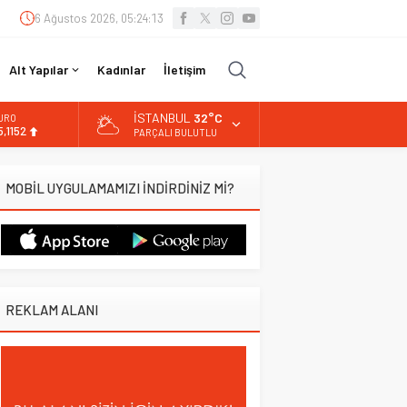
6 Ağustos 2026, 05:24:14
Alt Yapılar
Kadınlar
İletişim
İSTANBUL
32°C
URO
5,1152
PARÇALI BULUTLU
LTIN
.529,72
MOBİL UYGULAMAMIZI İNDİRDİNİZ Mİ?
İST
3.703,13
OLAR
7,5844
REKLAM ALANI