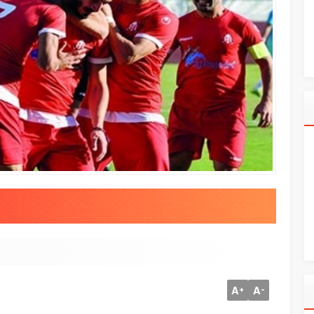
A
A
+
-