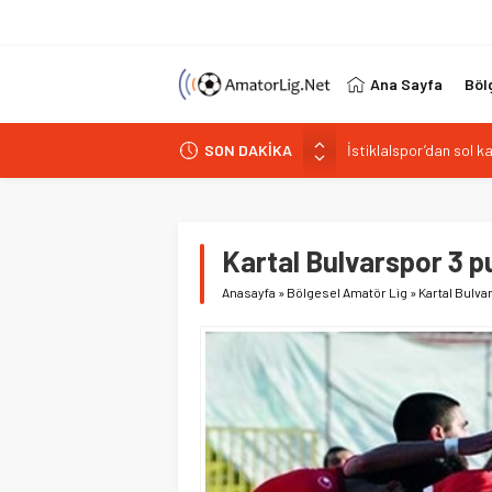
Ana Sayfa
Böl
İstiklalspor’dan sol 
SON DAKİKA
Paşabahçespor’da spor
İstanbul Gençlerbirliğ
Vardarspor teknik eki
Kuzeyin Kaplanları Kay
Kartal Bulvarspor 3 p
Anasayfa
»
Bölgesel Amatör Lig
»
Kartal Bulva