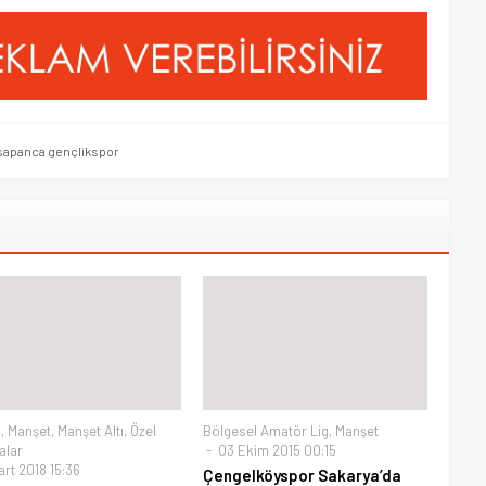
sapanca gençlikspor
m
,
Manşet
,
Manşet Altı
,
Özel
Bölgesel Amatör Lig
,
Manşet
alar
03 Ekim 2015 00:15
rt 2018 15:36
Çengelköyspor Sakarya’da