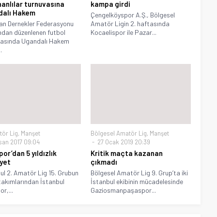
anlılar turnuvasına
kampa girdi
dalı Hakem
Çengelköyspor A.Ş., Bölgesel
an Dernekler Federasyonu
Amatör Ligin 2. haftasında
ndan düzenlenen futbol
Kocaelispor ile Pazar...
vasında Ugandalı Hakem
.
tör Lig
,
Manşet
Bölgesel Amatör Lig
,
Manşet
isan 2017 09:04
27 Ocak 2019 20:39
or’dan 5 yıldızlık
Kritik maçta kazanan
iyet
çıkmadı
ul 2. Amatör Lig 15. Grubun
Bölgesel Amatör Lig 9. Grup’ta iki
takımlarından İstanbul
İstanbul ekibinin mücadelesinde
r,...
Gaziosmanpaşaspor...