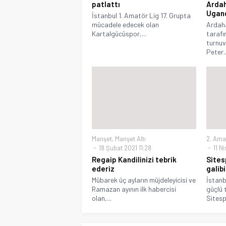
patlattı
Ardah
Ugan
İstanbul 1. Amatör Lig 17. Grupta
mücadele edecek olan
Ardah
Kartalgücüspor,...
tarafı
turnu
Peter..
Manşet
,
Manşet Altı
2. Ama
18 Şubat 2021 11:28
11 N
Regaip Kandilinizi tebrik
Sitesp
ederiz
galib
Mübarek üç ayların müjdeleyicisi ve
İstanb
Ramazan ayının ilk habercisi
güçlü 
olan,...
Sitespo