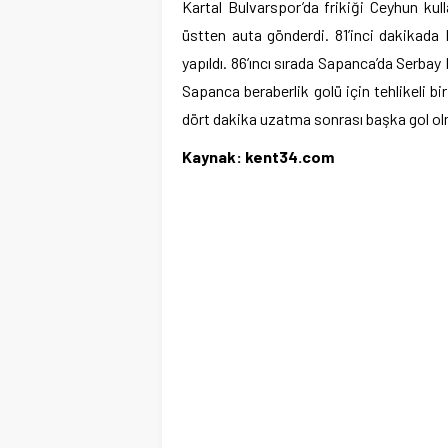
Kartal Bulvarspor’da frikiği Ceyhun kul
üstten auta gönderdi. 81’inci dakikada
yapıldı. 86’ıncı sırada Sapanca’da Serbay 
Sapanca beraberlik golü için tehlikeli b
dört dakika uzatma sonrası başka gol ol
Kaynak: kent34.com