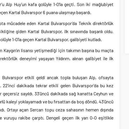
u Alp Huy’un kafa golüyle 1-0’la geçti. Son iki mağlubiyet
çen Kartal Bulvarspor 6 puana ulaşmayı başardı.
pta mücadele eden Kartal Bulvarspor’da Teknik direktörlük
kliğine giden Kartal Bulvarspor, ilk sınavında başarılı oldu.
üyle 1-0’la geçen Kartal Bulvarspor, galibiyeti kutladı.
n Kaygın’ın lisansı yetişmediği için takımın başına bu maçta
rektörlük deneyimi yaşayan Yıldırım, alınan galibiyet ile ilk
l Bulvarspor etkili geldi ancak topla buluşan Alp, ofsayta
ı. 22’inci dakikada tekrar etkili gelen Bulvarspor’da bu kez
rar geçersiz sayıldı. 33’üncü dakikada sağ kanatta Ceyhun ve
 türlü kaleyi yoklayamadı ve bu fırsattan da boş döndü. 43’üncü
ndı. Ortayı açan Sercan topu ceza sahasının hemen dışında
e vuruşu rakibe çarptı. Dengeli geçen ilk yarı 0-0 eşitlikle