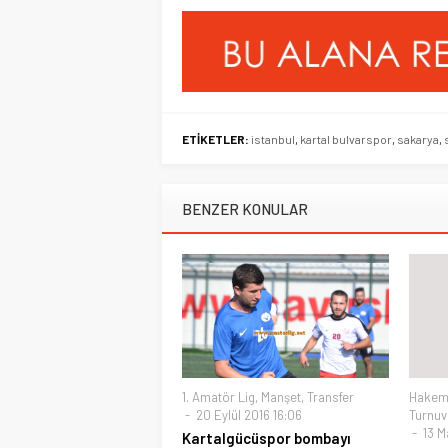
ETİKETLER:
istanbul
,
kartal bulvarspor
,
sakarya
,
BENZER KONULAR
1. Amatör Lig
,
Manşet
,
Transfer
Hake
20 Eylül 2016 16:06
Turnuv
13 Ma
Kartalgücüspor bombayı