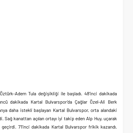
Öztürk-Adem Tula değişikliği ile başladı. 48’inci dakikada
üncü dakikada Kartal Bulvarspor’da Çağlar Özel-Ali Berk
yarıya daha istekli başlayan Kartal Bulvarspor, orta alandaki
edi. Sağ kanattan açılan ortayı iyi takip eden Alp Huy, uçarak
 geçirdi. 71’inci dakikada Kartal Bulvarspor frikik kazandı.