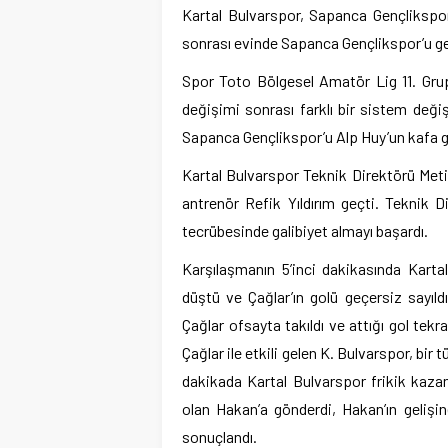
Kartal Bulvarspor, Sapanca Gençlikspor’
sonrası evinde Sapanca Gençlikspor’u ge
Spor Toto Bölgesel Amatör Lig 11. Gru
değişimi sonrası farklı bir sistem değişi
Sapanca Gençlikspor’u Alp Huy’un kafa gol
Kartal Bulvarspor Teknik Direktörü Meti
antrenör Refik Yıldırım geçti. Teknik Di
tecrübesinde galibiyet almayı başardı.
Karşılaşmanın 5’inci dakikasında Karta
düştü ve Çağlar’ın golü geçersiz sayıld
Çağlar ofsayta takıldı ve attığı gol tek
Çağlar ile etkili gelen K. Bulvarspor, bir
dakikada Kartal Bulvarspor frikik kaza
olan Hakan’a gönderdi, Hakan’ın gelişin
sonuçlandı.