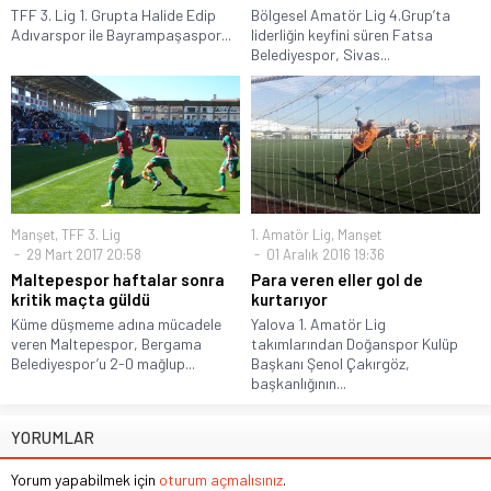
TFF 3. Lig 1. Grupta Halide Edip
Bölgesel Amatör Lig 4.Grup’ta
Adıvarspor ile Bayrampaşaspor...
liderliğin keyfini süren Fatsa
Belediyespor, Sivas...
Manşet
,
TFF 3. Lig
1. Amatör Lig
,
Manşet
29 Mart 2017 20:58
01 Aralık 2016 19:36
Maltepespor haftalar sonra
Para veren eller gol de
kritik maçta güldü
kurtarıyor
Küme düşmeme adına mücadele
Yalova 1. Amatör Lig
veren Maltepespor, Bergama
takımlarından Doğanspor Kulüp
Belediyespor’u 2-0 mağlup...
Başkanı Şenol Çakırgöz,
başkanlığının...
YORUMLAR
Yorum yapabilmek için
oturum açmalısınız
.