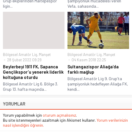
Grup ekiplerinden Maltepespor
şampiyonluk mücadelesi veren
ligin...
Vefa, sahasında...
Bölgesel Amatör Lig
,
Manşet
Bölgesel Amatör Lig
,
Manşet
28 Şubat 2022 09:29
04 Kasım 2018 22:25
Beylerbeyi 1911 FK, Sapanca
Sultangazispor Aliağa’da
Gençlikspor’u yenerek liderlik
farklı mağlup
koltuğuna oturdu
Bölgesel Amatör Lig 9. Grup’ta
Bölgesel Amatör Lig 6. Bölge 3.
şampiyonluk hedefleyen Aliağa FK,
Grup 13. hafta maçında...
kendi...
YORUMLAR
Yorum yapabilmek için
oturum açmalısınız
.
Bu site istenmeyenleri azaltmak için Akismet kullanır.
Yorum verilerinizin
nasıl işlendiğini öğrenin.