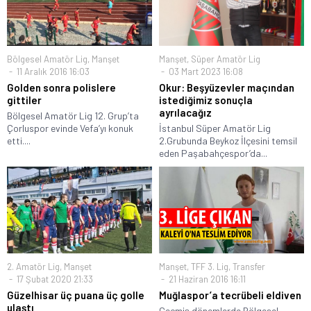
Bölgesel Amatör Lig
,
Manşet
Manşet
,
Süper Amatör Lig
11 Aralık 2016 16:03
03 Mart 2023 16:08
Golden sonra polislere
Okur: Beşyüzevler maçından
gittiler
istediğimiz sonuçla
ayrılacağız
Bölgesel Amatör Lig 12. Grup’ta
Çorluspor evinde Vefa’yı konuk
İstanbul Süper Amatör Lig
etti....
2.Grubunda Beykoz İlçesini temsil
eden Paşabahçespor’da...
2. Amatör Lig
,
Manşet
Manşet
,
TFF 3. Lig
,
Transfer
17 Şubat 2020 21:33
21 Haziran 2016 16:11
Güzelhisar üç puana üç golle
Muğlaspor’a tecrübeli eldiven
ulaştı
Geçmiş dönemlerde Bölgesel