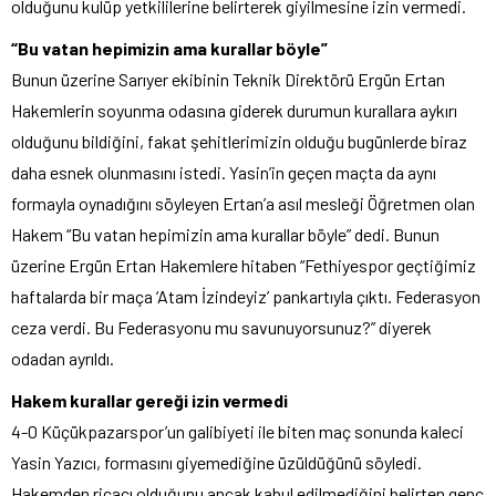
olduğunu kulüp yetkililerine belirterek giyilmesine izin vermedi.
“Bu vatan hepimizin ama kurallar böyle”
Bunun üzerine Sarıyer ekibinin Teknik Direktörü Ergün Ertan
Hakemlerin soyunma odasına giderek durumun kurallara aykırı
olduğunu bildiğini, fakat şehitlerimizin olduğu bugünlerde biraz
daha esnek olunmasını istedi. Yasin’in geçen maçta da aynı
formayla oynadığını söyleyen Ertan’a asıl mesleği Öğretmen olan
Hakem “Bu vatan hepimizin ama kurallar böyle” dedi. Bunun
üzerine Ergün Ertan Hakemlere hitaben “Fethiyespor geçtiğimiz
haftalarda bir maça ‘Atam İzindeyiz’ pankartıyla çıktı. Federasyon
ceza verdi. Bu Federasyonu mu savunuyorsunuz?” diyerek
odadan ayrıldı.
Hakem kurallar gereği izin vermedi
4-0 Küçükpazarspor’un galibiyeti ile biten maç sonunda kaleci
Yasin Yazıcı, formasını giyemediğine üzüldüğünü söyledi.
Hakemden ricacı olduğunu ancak kabul edilmediğini belirten genç