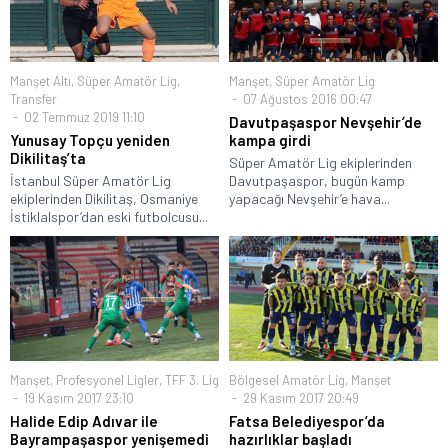
Manşet Altı
,
Süper Amatör Lig
,
Manşet
,
Süper Amatör Lig
Transfer
07 Ağustos 2016 00:47
02 Temmuz 2019 11:10
Davutpaşaspor Nevşehir’de
Yunusay Topçu yeniden
kampa girdi
Dikilitaş’ta
Süper Amatör Lig ekiplerinden
İstanbul Süper Amatör Lig
Davutpaşaspor, bugün kamp
ekiplerinden Dikilitaş, Osmaniye
yapacağı Nevşehir’e hava...
İstiklalspor’dan eski futbolcusu...
Manşet
,
Profesyonel Ligler
,
TFF 3. Lig
Bölgesel Amatör Lig
,
Manşet
19 Kasım 2017 23:10
29 Kasım 2017 20:49
Halide Edip Adıvar ile
Fatsa Belediyespor’da
Bayrampaşaspor yenişemedi
hazırlıklar başladı