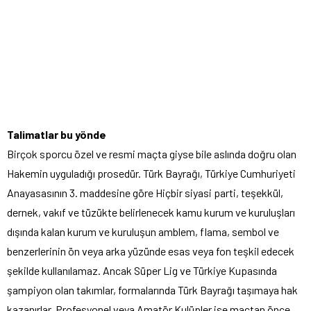
Talimatlar bu yönde
Birçok sporcu özel ve resmi maçta giyse bile aslında doğru olan
Hakemin uyguladığı prosedür. Türk Bayrağı, Türkiye Cumhuriyeti
Anayasasının 3. maddesine göre Hiçbir siyasi parti, teşekkül,
dernek, vakıf ve tüzükte belirlenecek kamu kurum ve kuruluşları
dışında kalan kurum ve kuruluşun amblem, flama, sembol ve
benzerlerinin ön veya arka yüzünde esas veya fon teşkil edecek
şekilde kullanılamaz. Ancak Süper Lig ve Türkiye Kupasında
şampiyon olan takımlar, formalarında Türk Bayrağı taşımaya hak
kazanırlar.
Profesyonel veya Amatör Kulüpler ise maçtan önce