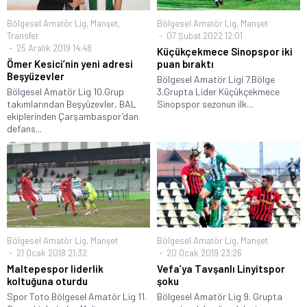
Bölgesel Amatör Lig
,
Manşet
,
Bölgesel Amatör Lig
,
Manşet
Transfer
07 Şubat 2022 12:01
25 Aralık 2019 14:48
Küçükçekmece Sinopspor iki
Ömer Kesici’nin yeni adresi
puan bıraktı
Beşyüzevler
Bölgesel Amatör Ligi 7.Bölge
Bölgesel Amatör Lig 10.Grup
3.Grupta Lider Küçükçekmece
takımlarından Beşyüzevler, BAL
Sinopspor sezonun ilk...
ekiplerinden Çarşambaspor’dan
defans...
Bölgesel Amatör Lig
,
Manşet
Bölgesel Amatör Lig
,
Manşet
21 Ocak 2018 21:32
20 Ocak 2019 23:26
Maltepespor liderlik
Vefa’ya Tavşanlı Linyitspor
koltuğuna oturdu
şoku
Spor Toto Bölgesel Amatör Lig 11.
Bölgesel Amatör Lig 9. Grupta