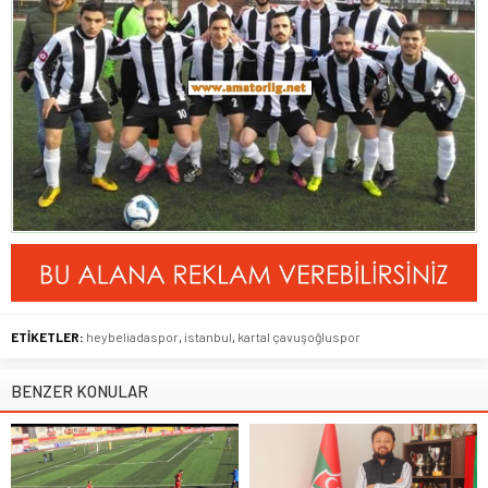
ETİKETLER:
heybeliadaspor
,
istanbul
,
kartal çavuşoğluspor
BENZER KONULAR