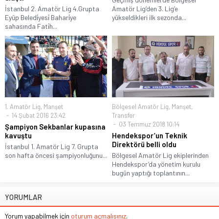
İstanbul 2. Amatör Lig 4.Grupta
Amatör Lig’den 3. Lig’e
Eyüp Beledi̇yesi̇ Bahari̇ye
yükseldikleri ilk sezonda...
sahasında Fati̇h...
1. Amatör Lig
,
Manşet
Bölgesel Amatör Lig
,
Manşet
,
14 Şubat 2016 23:42
Transfer
03 Temmuz 2018 10:14
Şampiyon Sekbanlar kupasına
kavuştu
Hendekspor’un Teknik
Direktörü belli oldu
İstanbul 1. Amatör Lig 7. Grupta
son hafta öncesi şampiyonluğunu...
Bölgesel Amatör Lig ekiplerinden
Hendekspor’da yönetim kurulu
bugün yaptığı toplantının...
YORUMLAR
Yorum yapabilmek için
oturum açmalısınız
.