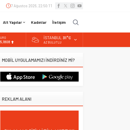
7 Ağustos 2026, 22:50:12
Alt Yapılar
Kadınlar
İletişim
İSTANBUL
31°C
URO
5,1808
AZ BULUTLU
LTIN
.662,82
MOBİL UYGULAMAMIZI İNDİRDİNİZ Mİ?
İST
3.779,39
OLAR
7,6961
REKLAM ALANI