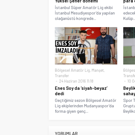
Yüksel Şener dönemi
para 
İstanbul Süper Amatör Lig ekibi
İstanb
İstanbul Mesudiyespor’da yapılan
edecek
olağanüstü kongrede...
Kulüp..
Bölgesel Amatör Lig
,
Manşet
,
Bölges
Transfer
Transf
24 Haziran 2016 11:18
10 O
Enes Soy da ‘siyah-beyaz’
Beyli
dedi
sahay
Geçtiğimiz sezon Bölgesel Amatör
Spor T
Lig ekiplerinden Mudanyaspor’da
Grupt
forma giyen genç...
Beylik
YORUMLAR