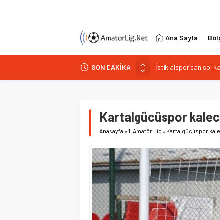
Ana Sayfa
Böl
SON DAKİKA
Paşabahçespor’da spor
İstanbul Gençlerbirliğ
Vardarspor teknik eki
Kuzeyin Kaplanları Kay
Kartalgücüspor kaleci
İstiklalspor’dan sol 
Anasayfa
»
1. Amatör Lig
»
Kartalgücüspor kale