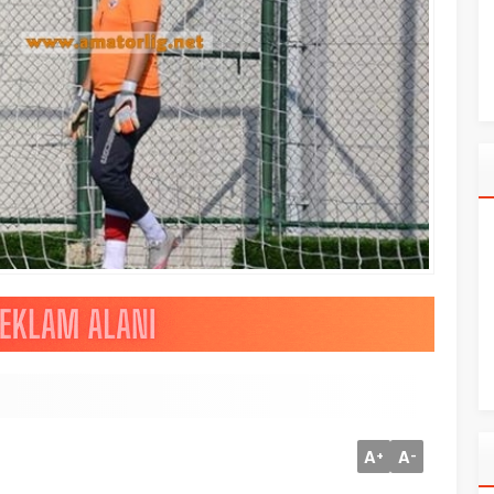
A
A
+
-