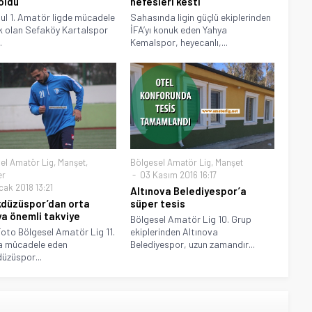
oldu
nefesleri kesti
ul 1. Amatör ligde mücadele
Sahasında ligin güçlü ekiplerinden
 olan Sefaköy Kartalspor
İFA’yı konuk eden Yahya
.
Kemalspor, heyecanlı,...
el Amatör Lig
,
Manşet
,
Bölgesel Amatör Lig
,
Manşet
er
03 Kasım 2016 16:17
cak 2018 13:21
Altınova Belediyespor’a
kdüzüspor’dan orta
süper tesis
a önemli takviye
Bölgesel Amatör Lig 10. Grup
oto Bölgesel Amatör Lig 11.
ekiplerinden Altınova
a mücadele eden
Belediyespor, uzun zamandır...
düzüspor...