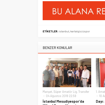
ETİKETLER:
istanbul
,
kartalgücüspor
BENZER KONULAR
Manşet
,
Süper Amatör Lig
,
Transfer
1. Amat
04 Ağustos 2019 22:59
10 Ar
İstanbul Mesudiyespor’da
Dayı: