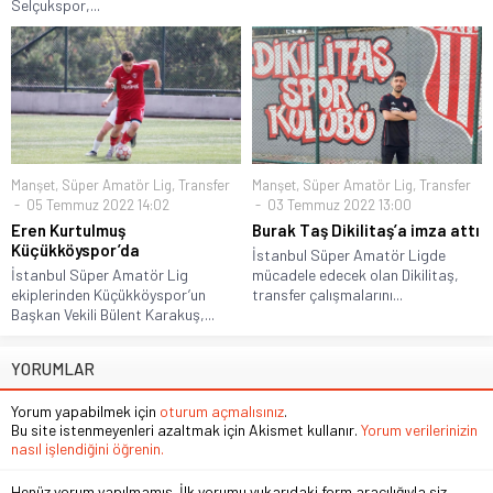
Selçukspor,...
Manşet
,
Süper Amatör Lig
,
Transfer
Manşet
,
Süper Amatör Lig
,
Transfer
05 Temmuz 2022 14:02
03 Temmuz 2022 13:00
Eren Kurtulmuş
Burak Taş Dikilitaş’a imza attı
Küçükköyspor’da
İstanbul Süper Amatör Ligde
İstanbul Süper Amatör Lig
mücadele edecek olan Dikilitaş,
ekiplerinden Küçükköyspor’un
transfer çalışmalarını...
Başkan Vekili Bülent Karakuş,...
YORUMLAR
Yorum yapabilmek için
oturum açmalısınız
.
Bu site istenmeyenleri azaltmak için Akismet kullanır.
Yorum verilerinizin
nasıl işlendiğini öğrenin.
Henüz yorum yapılmamış. İlk yorumu yukarıdaki form aracılığıyla siz