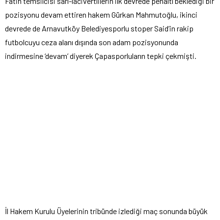
Fatih temsilcisi sarı-lacivertlilerin ilk devrede penaltı beklediği bir
pozisyonu devam ettiren hakem Gürkan Mahmutoğlu, ikinci
devrede de Arnavutköy Belediyesporlu stoper Said’in rakip
futbolcuyu ceza alanı dışında son adam pozisyonunda
indirmesine ‘devam’ diyerek Çapasporluların tepki çekmişti.
İl Hakem Kurulu Üyelerinin tribünde izlediği maç sonunda büyük