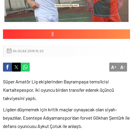
04 OCAK 2018 15:20
A
A
+
-
Süper Amatör Lig ekiplerinden Bayrampaşa temsilcisi
Kartaltepespor, iki oyuncu birden transfer ederek üçüncü
takviyesini yaptı.
Ligden düşmemek için kritik maçlar oynayacak olan siyah-
beyazlılar, Esentepe Adıyamanspor’dan forvet Gökhan Şentürk ile
defans oyuncusu Aykut Çotuk ile anlaştı.