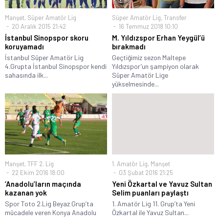
Manşet
,
Süper Amatör Lig
Süper Amatör Lig
,
Transfer
20 Aralık 2015 21:42
16 Temmuz 2018 10:10
İstanbul Sinopspor skoru
M. Yıldızspor Erhan Yeygül’ü
koruyamadı
bırakmadı
İstanbul Süper Amatör Lig
Geçtiğimiz sezon Maltepe
4.Grupta İstanbul Sinopspor kendi
Yıldızspor’un şampiyon olarak
sahasında ilk...
Süper Amatör Lige
yükselmesinde...
Manşet
,
TFF 2. Lig
1. Amatör Lig
,
Manşet
22 Ekim 2016 18:00
03 Şubat 2016 21:25
‘Anadolu’ların maçında
Yeni Özkartal ve Yavuz Sultan
kazanan yok
Selim puanları paylaştı
Spor Toto 2.Lig Beyaz Grup’ta
1. Amatör Lig 11. Grup’ta Yeni
mücadele veren Konya Anadolu
Özkartal ile Yavuz Sultan...