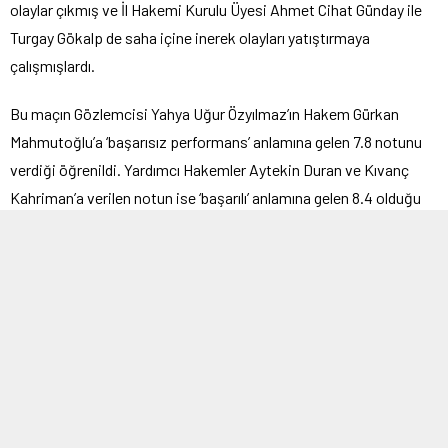
olaylar çıkmış ve İl Hakemi Kurulu Üyesi Ahmet Cihat Günday ile
Turgay Gökalp de saha içine inerek olayları yatıştırmaya
çalışmışlardı.
Bu maçın Gözlemcisi Yahya Uğur Özyılmaz’ın Hakem Gürkan
Mahmutoğlu’a ‘başarısız performans’ anlamına gelen 7.8 notunu
verdiği öğrenildi. Yardımcı Hakemler Aytekin Duran ve Kıvanç
Kahriman’a verilen notun ise ‘başarılı’ anlamına gelen 8.4 olduğu
öğrenildi.
Hakem Gürkan Mahmutoğlu, maçın son anlarında Arnavutköy
Belediyespor’un aleyhine vermiş ve Çapa penaltıdan bulduğu
golle 2-1 öne geçmişti. Konuk ekibin çok büyük tepki gösterdiği
penaltının doğru olduğun savunan Gözlemci Yahya Uğur
Özyılmaz’ın, hakeme bir siyah-beyaz hata ve bir de kart hatası
nedeniyle düşük not verdiği öğrenildi.
Ali Kemal Demir