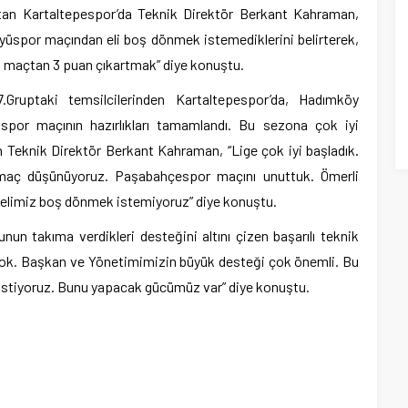
tan Kartaltepespor’da Teknik Direktör Berkant Kahraman,
yüspor maçından eli boş dönmek istemediklerini belirterek,
z maçtan 3 puan çıkartmak” diye konuştu.
ruptaki temsilcilerinden Kartaltepespor’da, Hadımköy
por maçının hazırlıkları tamamlandı. Bu sezona çok iyi
rın Teknik Direktör Berkant Kahraman, “Lige çok iyi başladık.
 maç düşünüyoruz. Paşabahçespor maçını unuttuk. Ömerli
elimiz boş dönmek istemiyoruz” diye konuştu.
nun takıma verdikleri desteğini altını çizen başarılı teknik
yok. Başkan ve Yönetimimizin büyük desteği çok önemli. Bu
 istiyoruz. Bunu yapacak gücümüz var” diye konuştu.