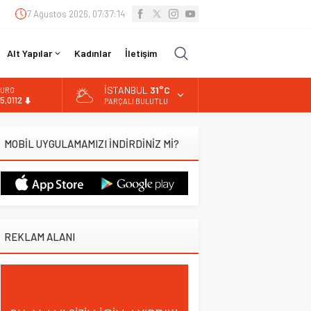
7 Ağustos 2026, 07:37:15
Alt Yapılar
Kadınlar
İletişim
İSTANBUL
31°C
URO
5,0112
PARÇALI BULUTLU
LTIN
.519,97
MOBİL UYGULAMAMIZI İNDİRDİNİZ Mİ?
İST
3.798,82
OLAR
7,7025
REKLAM ALANI