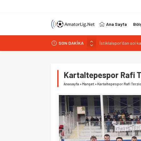
Ana Sayfa
Böl
SON DAKİKA
Paşabahçespor’da spor
İstanbul Gençlerbirliğ
Vardarspor teknik eki
Kuzeyin Kaplanları Kay
Kartaltepespor Rafi T
İstiklalspor’dan sol 
Anasayfa
»
Manşet
»
Kartaltepespor Rafi Terzi