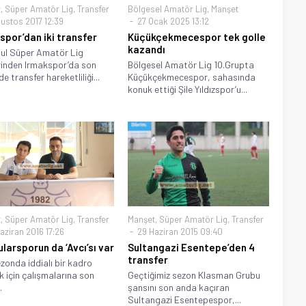
t
,
Süper Amatör Lig
,
Transfer
Bölgesel Amatör Lig
,
Manşet
ğustos 2017 12:39
27 Ocak 2025 13:12
spor’dan iki transfer
Küçükçekmecespor tek golle
kazandı
ul Süper Amatör Lig
rinden Irmakspor’da son
Bölgesel Amatör Lig 10.Grupta
e transfer hareketliliği...
Küçükçekmecespor, sahasında
konuk ettiği Şile Yıldızspor’u...
t
,
Süper Amatör Lig
,
Transfer
Manşet
,
Süper Amatör Lig
,
Transfer
aziran 2016 17:26
29 Haziran 2015 09:40
larsporun da ‘Avcı’sı var
Sultangazi Esentepe’den 4
transfer
ezonda iddialı bir kadro
 için çalışmalarına son
Geçtiğimiz sezon Klasman Grubu
.
şansını son anda kaçıran
Sultangazi Esentepespor,...