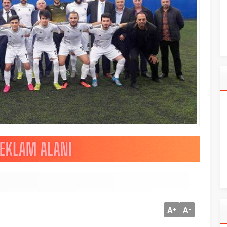
A
A
+
-