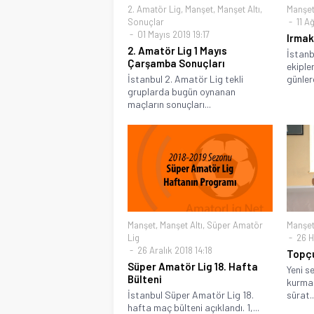
2. Amatör Lig
,
Manşet
,
Manşet Altı
,
Manşe
Sonuçlar
11 A
01 Mayıs 2019 19:17
Irmak
2. Amatör Lig 1 Mayıs
İstanb
Çarşamba Sonuçları
ekiple
İstanbul 2. Amatör Lig tekli
günlerd
gruplarda bugün oynanan
maçların sonuçları...
Manşet
,
Manşet Altı
,
Süper Amatör
Manşe
Lig
26 H
26 Aralık 2018 14:18
Topçu
Süper Amatör Lig 18. Hafta
Yeni s
Bülteni
kurmak
İstanbul Süper Amatör Lig 18.
sürat..
hafta maç bülteni açıklandı. 1,...