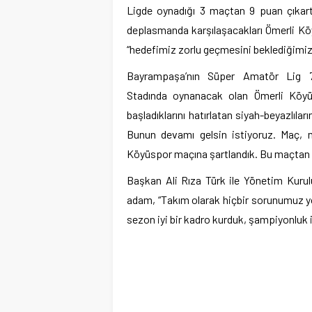
Ligde oynadığı 3 maçtan 9 puan çıkar
deplasmanda karşılaşacakları Ömerli Kö
“hedefimiz zorlu geçmesini beklediğimi
Bayrampaşa’nın Süper Amatör Lig 7.G
Stadında oynanacak olan Ömerli Köyüs
başladıklarını hatırlatan siyah-beyazlıla
Bunun devamı gelsin istiyoruz. Maç,
Köyüspor maçına şartlandık. Bu maçtan 
Başkan Ali Rıza Türk ile Yönetim Kurulu
adam, “Takım olarak hiçbir sorunumuz 
sezon iyi bir kadro kurduk, şampiyonluk