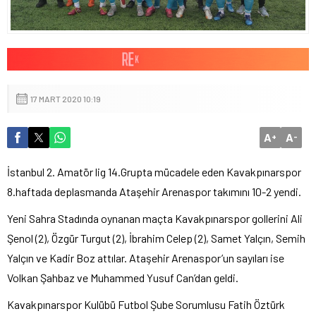
17 MART 2020 10:19
A
A
+
-
İstanbul 2. Amatör lig 14.Grupta mücadele eden Kavakpınarspor
8.haftada deplasmanda Ataşehir Arenaspor takımını 10-2 yendi.
Yeni Sahra Stadında oynanan maçta Kavakpınarspor gollerini Ali
Şenol (2), Özgür Turgut (2), İbrahim Celep (2), Samet Yalçın, Semih
Yalçın ve Kadir Boz attılar. Ataşehir Arenaspor’un sayıları ise
Volkan Şahbaz ve Muhammed Yusuf Can’dan geldi.
Kavakpınarspor Kulübü Futbol Şube Sorumlusu Fatih Öztürk