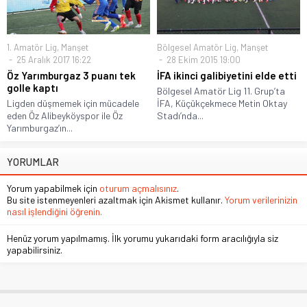
1. Amatör Lig
,
Manşet
Bölgesel Amatör Lig
,
Manşet
25 Aralık 2017 16:22
28 Ekim 2015 19:00
Öz Yarımburgaz 3 puanı tek
İFA ikinci galibiyetini elde etti
golle kaptı
Bölgesel Amatör Lig 11. Grup’ta
Ligden düşmemek için mücadele
İFA, Küçükçekmece Metin Oktay
eden Öz Alibeyköyspor ile Öz
Stadı’nda...
Yarımburgaz’ın...
YORUMLAR
Yorum yapabilmek için
oturum açmalısınız
.
Bu site istenmeyenleri azaltmak için Akismet kullanır.
Yorum verilerinizin
nasıl işlendiğini öğrenin.
Henüz yorum yapılmamış. İlk yorumu yukarıdaki form aracılığıyla siz
yapabilirsiniz.