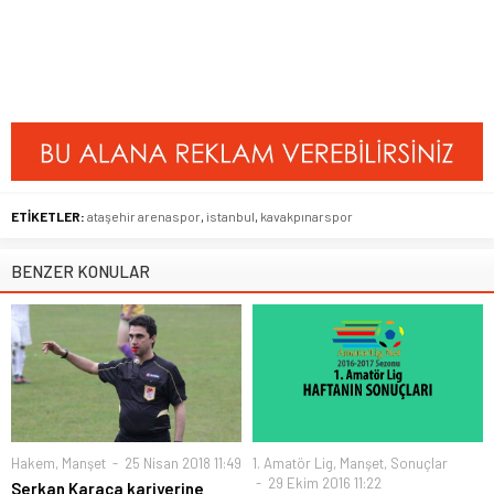
ETİKETLER:
ataşehir arenaspor
,
istanbul
,
kavakpınarspor
BENZER KONULAR
Hakem
,
Manşet
25 Nisan 2018 11:49
1. Amatör Lig
,
Manşet
,
Sonuçlar
29 Ekim 2016 11:22
Serkan Karaca kariyerine