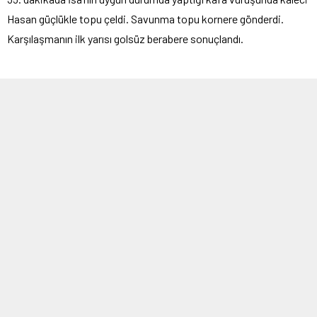
Hasan güçlükle topu çeldi. Savunma topu kornere gönderdi.
Karşılaşmanın ilk yarısı golsüz berabere sonuçlandı.
Penaltı kaçtı
Diyarbekirspor 58. dakikada penaltı kaçırdı. Oyuna bir dakika önce
giren Ahmet ceza alanında düşürüldü ve hakem tereddütsüz