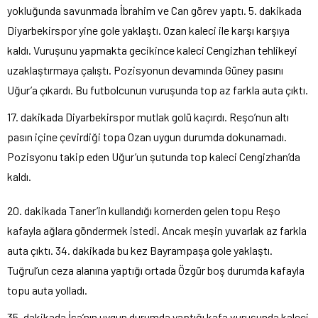
yokluğunda savunmada İbrahim ve Can görev yaptı. 5. dakikada
Diyarbekirspor yine gole yaklaştı. Ozan kaleci ile karşı karşıya
kaldı. Vuruşunu yapmakta gecikince kaleci Cengizhan tehlikeyi
uzaklaştırmaya çalıştı. Pozisyonun devamında Güney pasını
Uğur’a çıkardı. Bu futbolcunun vuruşunda top az farkla auta çıktı.
17. dakikada Diyarbekirspor mutlak golü kaçırdı. Reşo’nun altı
pasın içine çevirdiği topa Ozan uygun durumda dokunamadı.
Pozisyonu takip eden Uğur’un şutunda top kaleci Cengizhan’da
kaldı.
20. dakikada Taner’in kullandığı kornerden gelen topu Reşo
kafayla ağlara göndermek istedi. Ancak meşin yuvarlak az farkla
auta çıktı. 34. dakikada bu kez Bayrampaşa gole yaklaştı.
Tuğrul’un ceza alanına yaptığı ortada Özgür boş durumda kafayla
topu auta yolladı.
35. dakikada İsa’nın uygun durumda yaptığı kafa vuruşunda kaleci