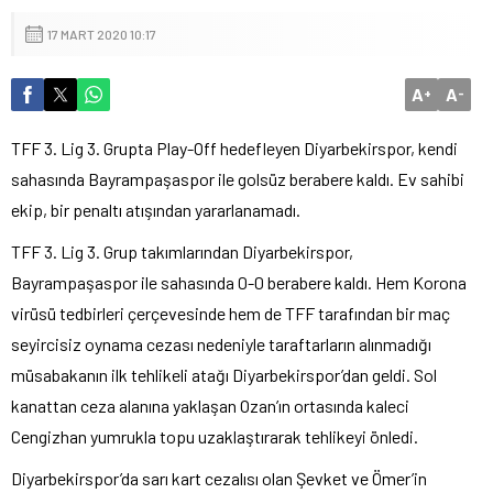
17 MART 2020 10:17
A
A
+
-
TFF 3. Lig 3. Grupta Play-Off hedefleyen Diyarbekirspor, kendi
sahasında Bayrampaşaspor ile golsüz berabere kaldı. Ev sahibi
ekip, bir penaltı atışından yararlanamadı.
TFF 3. Lig 3. Grup takımlarından Diyarbekirspor,
Bayrampaşaspor ile sahasında 0-0 berabere kaldı. Hem Korona
virüsü tedbirleri çerçevesinde hem de TFF tarafından bir maç
seyircisiz oynama cezası nedeniyle taraftarların alınmadığı
müsabakanın ilk tehlikeli atağı Diyarbekirspor’dan geldi. Sol
kanattan ceza alanına yaklaşan Ozan’ın ortasında kaleci
Cengizhan yumrukla topu uzaklaştırarak tehlikeyi önledi.
Diyarbekirspor’da sarı kart cezalısı olan Şevket ve Ömer’in