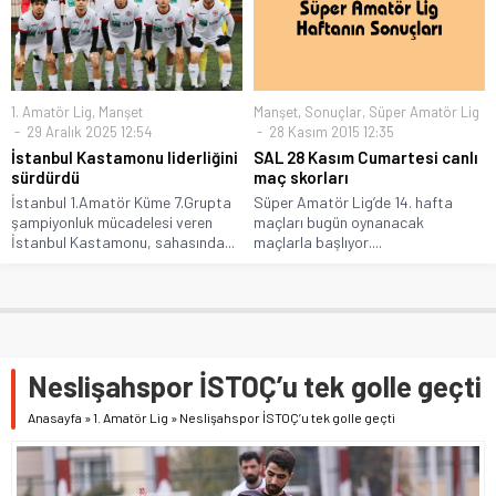
1. Amatör Lig
,
Manşet
Manşet
,
Sonuçlar
,
Süper Amatör Lig
29 Aralık 2025 12:54
28 Kasım 2015 12:35
İstanbul Kastamonu liderliğini
SAL 28 Kasım Cumartesi canlı
sürdürdü
maç skorları
İstanbul 1.Amatör Küme 7.Grupta
Süper Amatör Lig’de 14. hafta
şampiyonluk mücadelesi veren
maçları bugün oynanacak
İstanbul Kastamonu, sahasında...
maçlarla başlıyor....
Neslişahspor İSTOÇ’u tek golle geçti
Anasayfa
»
1. Amatör Lig
»
Neslişahspor İSTOÇ’u tek golle geçti