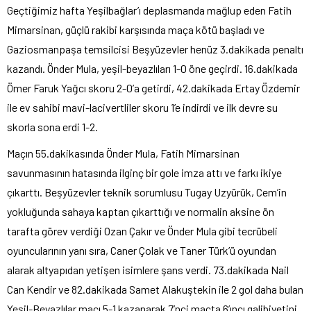
Geçtiğimiz hafta Yeşilbağlar’ı deplasmanda mağlup eden Fatih
Mimarsinan, güçlü rakibi karşısında maça kötü başladı ve
Gaziosmanpaşa temsilcisi Beşyüzevler henüz 3.dakikada penaltı
kazandı. Önder Mula, yeşil-beyazlıları 1-0 öne geçirdi. 16.dakikada
Ömer Faruk Yağcı skoru 2-0’a getirdi, 42.dakikada Ertay Özdemir
ile ev sahibi mavi-lacivertliler skoru 1’e indirdi ve ilk devre su
skorla sona erdi 1-2.
Maçın 55.dakikasında Önder Mula, Fatih Mimarsinan
savunmasının hatasında ilginç bir gole imza attı ve farkı ikiye
çıkarttı. Beşyüzevler teknik sorumlusu Tugay Uzyürük, Cem’in
yokluğunda sahaya kaptan çıkarttığı ve normalin aksine ön
tarafta görev verdiği Ozan Çakır ve Önder Mula gibi tecrübeli
oyuncularının yanı sıra, Caner Çolak ve Taner Türk’ü oyundan
alarak altyapıdan yetişen isimlere şans verdi. 73.dakikada Nail
Can Kendir ve 82.dakikada Samet Alakuştekin ile 2 gol daha bulan
Yeşil-Beyazlılar maçı 5-1 kazanarak 7’nci maçta 6’ıncı galibiyetini