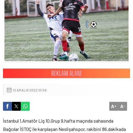
12 ARALIK 2022 10:59
A
A
+
-
İstanbul 1.Amatör Lig 10.Grup 9.hafta maçında sahasında
Bağcılar İSTOÇ ile karşılaşan Neslişahspor, rakibini 86.dakikada