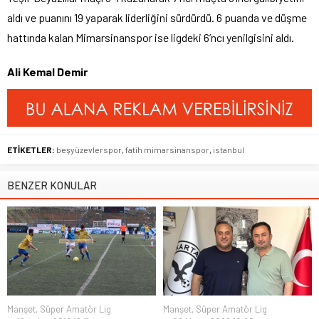
aldı ve puanını 19 yaparak liderliğini sürdürdü. 6 puanda ve düşme
hattında kalan Mimarsinanspor ise ligdeki 6’ncı yenilgisini aldı.
Ali Kemal Demir
ETİKETLER:
beşyüzevlerspor
,
fatih mimarsinanspor
,
istanbul
BENZER KONULAR
Manşet
,
Süper Amatör Lig
Manşet
,
Süper Amatör Lig