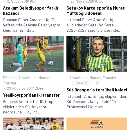
12 Şubat 2016 16:11
28 Mayıs 2026 10:20
Atakum Belediyespor farklı
Sefaköy Kartalspor’da Murat
kazandı
Müftüoğlu dönemi
Samsun Süper Amatör Lig 17.
İstanbul Süper Amatör Lig
haftasında Atakum Belediyespor
ekiplerinden Sefaköy Kartal,
kendi sahasında...
2026-2027 sezonu öncesinde...
Bölgesel Amatör Lig
,
Manşet
,
1. Amatör Lig
,
Manşet
,
Transfer
Transfer
15 Ekim 2015 11:27
29 Ağustos 2017 21:44
Sütlücespor’a tecrübeli kaleci
Yeşilköyspor’dan iki transfer
İstanbul 1.Amatör Lig ekiplerinden
Bölgesel Amatör Lig 10. Grup
Sütlücespor, kariyerinde 144
ekiplerinden Yeşilköyspor,
Profesyonel Lig maçı...
kadrosuna iki oyuncu...