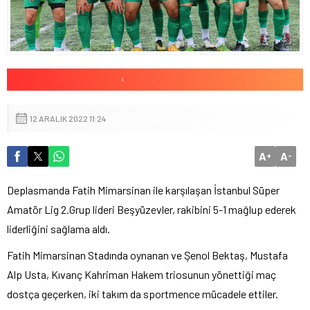
12 ARALIK 2022 11:24
A
A
+
-
Deplasmanda Fatih Mimarsinan ile karşılaşan İstanbul Süper
Amatör Lig 2.Grup lideri Beşyüzevler, rakibini 5-1 mağlup ederek
liderliğini sağlama aldı.
Fatih Mimarsinan Stadında oynanan ve Şenol Bektaş, Mustafa
Alp Usta, Kıvanç Kahriman Hakem triosunun yönettiği maç
dostça geçerken, iki takım da sportmence mücadele ettiler.