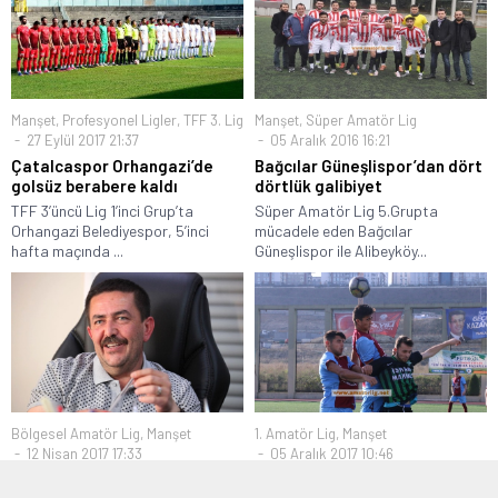
Manşet
,
Profesyonel Ligler
,
TFF 3. Lig
Manşet
,
Süper Amatör Lig
27 Eylül 2017 21:37
05 Aralık 2016 16:21
Çatalcaspor Orhangazi’de
Bağcılar Güneşlispor’dan dört
golsüz berabere kaldı
dörtlük galibiyet
TFF 3’üncü Lig 1’inci Grup’ta
Süper Amatör Lig 5.Grupta
Orhangazi Belediyespor, 5’inci
mücadele eden Bağcılar
hafta maçında ...
Güneşlispor ile Alibeyköy...
Bölgesel Amatör Lig
,
Manşet
1. Amatör Lig
,
Manşet
12 Nisan 2017 17:33
05 Aralık 2017 10:46
300 Bin TL’lik teşvik iddiası!
İstanbul Trabzonspor çıkışını