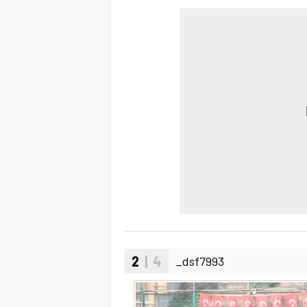
2
| 4
_dsf7993