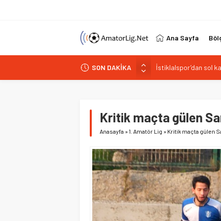
Ana Sayfa
Böl
SON DAKİKA
Paşabahçespor’da spor
İstanbul Gençlerbirliğ
Vardarspor teknik eki
Kuzeyin Kaplanları Kay
Kritik maçta gülen Sa
İstiklalspor’dan sol 
Anasayfa
»
1. Amatör Lig
»
Kritik maçta gülen S