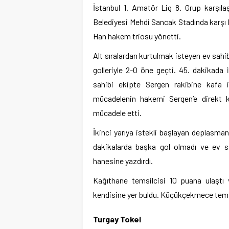
İstanbul 1. Amatör Lig 8. Grup karşıl
Belediyesi Mehdi Sancak Stadında karşı 
Han hakem triosu yönetti.
Alt sıralardan kurtulmak isteyen ev sahibi
golleriyle 2-0 öne geçti. 45. dakikada
sahibi ekipte Sergen rakibine kafa 
mücadelenin hakemi Sergen’e direkt kır
mücadele etti.
İkinci yarıya istekli başlayan deplasman 
dakikalarda başka gol olmadı ve ev s
hanesine yazdırdı.
Kağıthane temsilcisi 10 puana ulaşt
kendisine yer buldu. Küçükçekmece temsil
Turgay Tokel