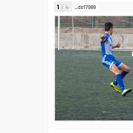
1
| 4
_dsf7988