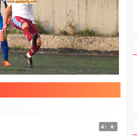
A
A
+
-