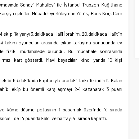
aşmasında Sanayi Mahallesi ile İstanbul Trabzon Kağıthane
karşıya geldiler. Mücadeleyi Süleyman Yörük, Barış Koç, Cem
 ekip ilk yarıyı 3.dakikada Halil İbrahim, 20.dakikada Halit’in
 iki takım oyuncuları arasında çıkan tartışma sonucunda ev
ile fiziki müdahalede bulundu. Bu müdahale sonrasında
mızı kart gösterdi. Mavi beyazlılar ikinci yarıda 10 kişi
ekibi 63.dakikada kaptanıyla aradaki farkı 1’e indirdi. Kalan
ahibi ekip bu önemli karşılaşmayı 2-1 kazanarak 3 puanı
ı ve küme düşme potasının 1 basamak üzerinde 7. sırada
cisi ise 14 puanda kaldı ve haftayı 4. sırada kapattı.