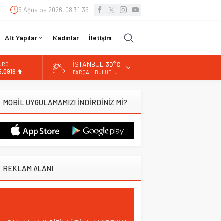
6 Ağustos 2026, 08:31:37
Alt Yapılar
Kadınlar
İletişim
İSTANBUL
30°C
LTIN
.525,81
PARÇALI BULUTLU
İST
3.703,13
MOBİL UYGULAMAMIZI İNDİRDİNİZ Mİ?
OLAR
7,5932
URO
5,0919
REKLAM ALANI