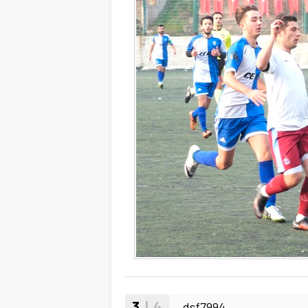
3
| 4
_dsf7994