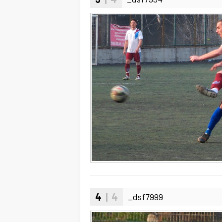
4
| 4
_dsf7999