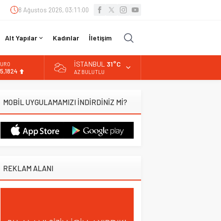
8 Ağustos 2026, 03:11:01
Alt Yapılar
Kadınlar
İletişim
İSTANBUL
31°C
URO
5,1824
AZ BULUTLU
LTIN
.662,10
MOBİL UYGULAMAMIZI İNDİRDİNİZ Mİ?
İST
3.779,39
OLAR
7,6954
REKLAM ALANI