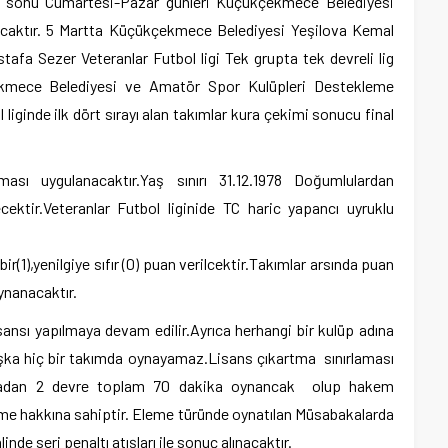
ta sonu Cumartesi-Pazar günleri Küçükçekmece Belediyesi
caktır. 5 Martta Küçükçekmece Belediyesi Yeşilova Kemal
afa Sezer Veteranlar Futbol ligi Tek grupta tek devreli lig
kmece Belediyesi ve Amatör Spor Kulüpleri Destekleme
iginde ilk dört sırayı alan takımlar kura çekimi sonucu final
ması uygulanacaktır.Yaş sınırı 31.12.1978 Doğumlulardan
cektir.Veteranlar Futbol liginide TC haric yapancı uyruklu
ir(1),yenilgiye sıfır (0) puan verilcektir.Takımlar arsında puan
ynanacaktır.
ansı yapılmaya devam edilir.Ayrıca herhangi bir kulüp adına
aşka hiç bir takımda oynayamaz.Lisans çıkartma sınırlaması
kikadan 2 devre toplam 70 dakika oynancak olup hakem
me hakkına sahiptir. Eleme türünde oynatılan Müsabakalarda
nde seri penaltı atışları ile sonuç alınacaktır.