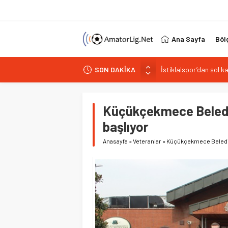
Ana Sayfa
Böl
SON DAKİKA
Paşabahçespor’da spor
İstanbul Gençlerbirliğ
Vardarspor teknik eki
Küçükçekmece Belediye
Kuzeyin Kaplanları Kay
başlıyor
İstiklalspor’dan sol 
Anasayfa
»
Veteranlar
»
Küçükçekmece Belediye 