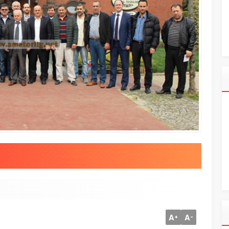
A
A
+
-