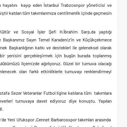
 hayatını kayıp eden İstanbul Trabzosnpor yöneticisi ve
miştir katılan tüm takımlarımıza centilmenlik içinde geçmesin
ültür ve Sosyal İşler Şefi H.İbrahim Sarp,da yaptığı
 Başkanımız Sayın Temel Karadeniz’in ve Küçükçekmece
k Başkanlığının katkı ve destekleri ile geleneksel olarak
bir yenisini gerçekleşirmek için bugün burada toplanmış
ulübümüzü ilçemizde ağırlıyoruz. Güzel bir turnuva olacağı
necek olan farklı etkinliklerle turnuvayı renklendirmeyi
afa Sezer Veteranlar Futbol ligine katılana tüm takımlara
verleri turnuvaya davet ediyoruz diye konuştu. Yapılan
i.
 ‘de Yeni Ufukspor ,Cennet Barbarosspor takımları arasında