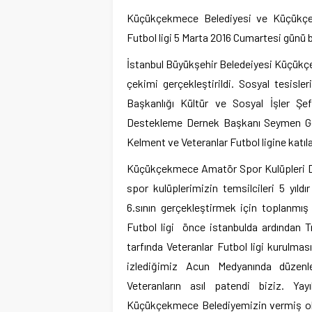
Küçükçekmece Belediyesi ve Küçükçe
Futbol ligi 5 Marta 2016 Cumartesi günü b
İstanbul Büyükşehir Beledeiyesi Küçükçe
çekimi gerçekleştirildi. Sosyal tesis
Başkanlığı Kültür ve Sosyal İşler Ş
Destekleme Dernek Başkanı Seymen Gen
Kelment ve Veteranlar Futbol ligine katılan
Küçükçekmece Amatör Spor Kulüpleri D
spor kulüplerimizin temsilcileri 5 yıld
6.sının gerçekleştirmek için toplanmı
Futbol ligi önce istanbulda ardından T
tarfında Veteranlar Futbol ligi kurulm
izlediğimiz Acun Medyanında düzen
Veteranların asıl patendi biziz. Ya
Küçükçekmece Belediyemizin vermiş olduğ