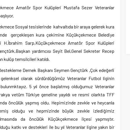
kmece Amatör Spor Kulüpleri Mustafa Sezer Veteranlar
aşlıyor.
kmece Sosyal tesislerinde kahvaltıda bir araya gelerek kura
lerinde gerçekleşen kura çekimine Küçükçekmece Belediye
efi H.İbrahim Sarp,Küçükçekmece Amatör Spor Kulüpleri
çtürk,Başkan yardımcısı Seyit Bel,Genel Sekreter Recep
 kulüp temsilcileri katıldı.
estekleme Dernek Başkanı Seymen Gençtürk ,Çok edeğerli
ır gelenksel olarak sürdürdüğümüz Veteranlar Futbol liginin
ş bulunmktayız. 5 yıl önce başlatmış olduğumuz Veteranlar
rakya vetüm Türkiye geneline yayıldı ve resmi olarkta TFF
asında öncülük yapmış oldu. Hepimizinde zevkle ve heycanla
lemiş olduğu ve hepmizinde büyük zevkle izlediğimiz
yılmasında da öncülük Küçükçekmece ilçesi yapmıştır.
u katkı ve destekleri ile bu yıl Veteranlar ligine yakın bir