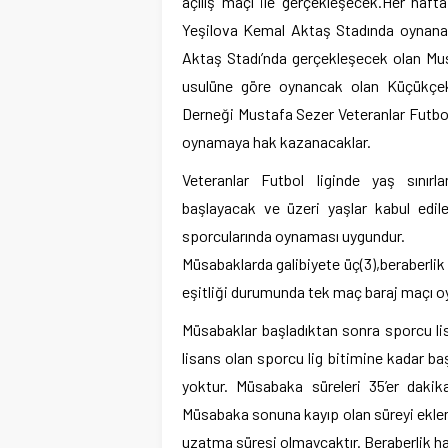
açılış maçı ile gerçekleşecek.Her haf
Yeşilova Kemal Aktaş Stadında oynana
Aktaş Stadı’nda gerçekleşecek olan Must
usulüne göre oynancak olan Küçükçe
Derneği Mustafa Sezer Veteranlar Futbol l
oynamaya hak kazanacaklar.
Veteranlar Futbol liginde yaş sınırla
başlayacak ve üzeri yaşlar kabul edile
sporcularında oynaması uygundur.
Müsabaklarda galibiyete üç(3),beraberlik b
eşitliği durumunda tek maç baraj maçı o
Müsabaklar başladıktan sonra sporcu lis
lisans olan sporcu lig bitimine kadar b
yoktur. Müsabaka süreleri 35’er da
Müsabaka sonuna kayıp olan süreyi ekle
uzatma süresi olmaycaktır. Beraberlik hali