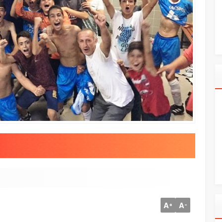
A
A
+
-