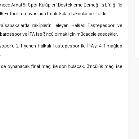
e Amatör Spor Kulüpleri Destekleme Derneği iş birliği ile
Futbol Turnuvasında finale kalan takımlar belli oldu.
üsabakalarda rakiplerini eleyen Halkalı Taştepespor ve
arbarosspor ve İFA ise 3’ncü olmak için mücadele edecekler.
por’u 2-1 yenen Halkalı Taştepespor ile İFA’yı 4-1 mağlup
.
de oynanacak final maçı ile son bulacak. 3’ncülük maçı ise