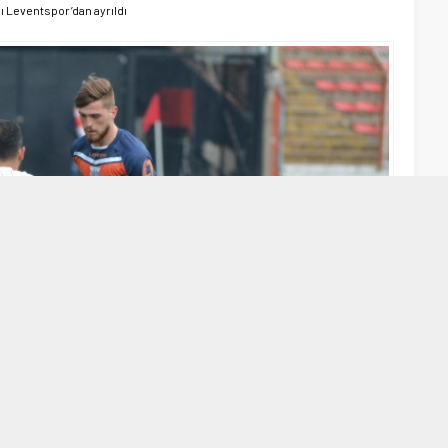
ı Leventspor’dan ayrıldı