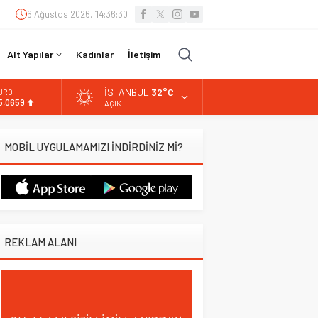
6 Ağustos 2026, 14:36:31
Alt Yapılar
Kadınlar
İletişim
İSTANBUL
32°C
URO
5,0659
AÇIK
LTIN
.521,17
MOBİL UYGULAMAMIZI İNDİRDİNİZ Mİ?
İST
3.685,30
OLAR
7,5953
REKLAM ALANI