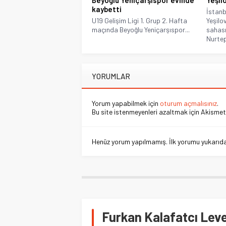
Beyoğlu Yeniçarşıspor evinde
Yeşil
kaybetti
İstanb
U19 Gelişim Ligi 1. Grup 2. Hafta
Yeşilo
maçında Beyoğlu Yeniçarşıspor...
sahası
Nurtep
YORUMLAR
Yorum yapabilmek için
oturum açmalısınız
.
Bu site istenmeyenleri azaltmak için Akismet 
Henüz yorum yapılmamış. İlk yorumu yukarıdaki
Furkan Kalafatcı Leve