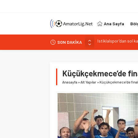
Ana Sayfa
Böl
İstiklalspor’dan sol 
SON DAKİKA
Paşabahçespor’da spor
İstanbul Gençlerbirliğ
Vardarspor teknik eki
Kuzeyin Kaplanları Kay
Küçükçekmece’de final
Anasayfa
»
Alt Yapılar
»
Küçükçekmece’de finalis