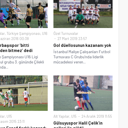
ılar
,
Türkiye Şampiyonası
,
U16
Özel Turnuvalar
aziran 2016 00:38
27 Mart 2019 23:57
rbaşıspor ‘bitti
Gol düellosunun kazananı yok
en bitmez’ dedi
İstanbul Maliye Çalışanları Futbol
e Şampiyonası U16 Ligi
Turnuvası C Grubu’nda liderlik
ul grubu 3. gününde Çilekli
mücadelesi veren...
nda...
ılar
,
U15
Alt Yapılar
,
U15
24 Aralık 2019 11:55
asım 2015 23:11
Gülsuyuspor Halil Çelik’in