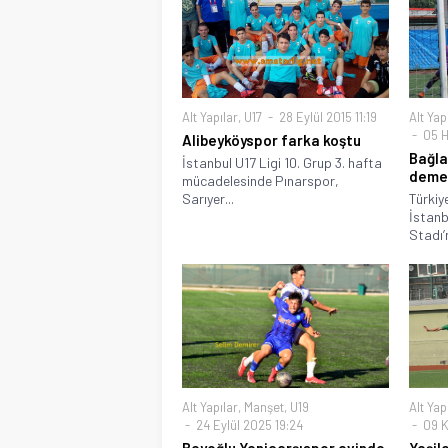
Alt Yapılar
,
U17
28 Eylül 2015 11:19
Alt Yap
05 H
Alibeyköyspor farka koştu
Bağla
İstanbul U17 Ligi 10. Grup 3. hafta
demed
mücadelesinde Pınarspor,
Sarıyer...
Türkiy
İstanb
Stadı’
Alt Yapılar
,
Manşet
,
U19
Alt Yap
24 Eylül 2025 19:24
09 K