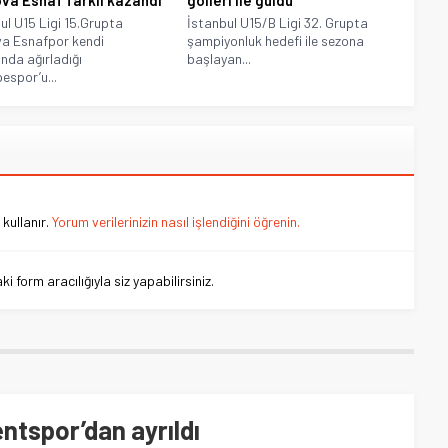
ova Esnaf farklı kazandı
golleri ile güldü
ul U15 Ligi 15.Grupta
İstanbul U15/B Ligi 32. Grupta
va Esnafpor kendi
şampiyonluk hedefi ile sezona
nda ağırladığı
başlayan...
espor’u...
kullanır.
Yorum verilerinizin nasıl işlendiğini öğrenin.
 form aracılığıyla siz yapabilirsiniz.
ntspor’dan ayrıldı