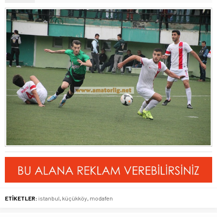
ETİKETLER:
istanbul
,
küçükköy
,
modafen