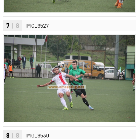
7
| 8
IMG_9527
8
| 8
IMG_9530