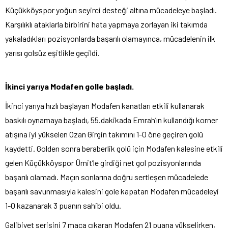
Küçükköyspor yoğun seyirci desteği altına mücadeleye başladı.
Karşılıklı ataklarla birbirini hata yapmaya zorlayan iki takımda
yakaladıkları pozisyonlarda başarılı olamayınca, mücadelenin ilk
yarısı golsüz eşitlikle geçildi.
İkinci yarıya Modafen golle başladı.
İkinci yarıya hızlı başlayan Modafen kanatları etkili kullanarak
baskılı oynamaya başladı, 55.dakikada Emrah’ın kullandığı korner
atışına iyi yükselen Ozan Girgin takımını 1-0 öne geçiren golü
kaydetti. Golden sonra beraberlik golü için Modafen kalesine etkili
gelen Küçükköyspor Ümit’le girdiği net gol pozisyonlarında
başarılı olamadı. Maçın sonlarına doğru sertleşen mücadelede
başarılı savunmasıyla kalesini gole kapatan Modafen mücadeleyi
1-0 kazanarak 3 puanın sahibi oldu.
Galibiyet serisini 7 maça çıkaran Modafen 21 puana yükselirken,