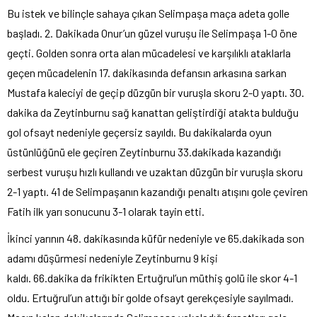
Bu istek ve bilinçle sahaya çıkan Selimpaşa maça adeta golle
başladı. 2. Dakikada Onur’un güzel vuruşu ile Selimpaşa 1-0 öne
geçti. Golden sonra orta alan mücadelesi ve karşılıklı ataklarla
geçen mücadelenin 17. dakikasında defansın arkasına sarkan
Mustafa kaleciyi de geçip düzgün bir vuruşla skoru 2-0 yaptı. 30.
dakika da Zeytinburnu sağ kanattan geliştirdiği atakta bulduğu
gol ofsayt nedeniyle geçersiz sayıldı. Bu dakikalarda oyun
üstünlüğünü ele geçiren Zeytinburnu 33.dakikada kazandığı
serbest vuruşu hızlı kullandı ve uzaktan düzgün bir vuruşla skoru
2-1 yaptı. 41 de Selimpaşanın kazandığı penaltı atışını gole çeviren
Fatih ilk yarı sonucunu 3-1 olarak tayin etti.
İkinci yarının 48. dakikasında küfür nedeniyle ve 65.dakikada son
adamı düşürmesi nedeniyle Zeytinburnu 9 kişi
kaldı. 66.dakika da frikikten Ertuğrul’un müthiş golü ile skor 4-1
oldu. Ertuğrul’un attığı bir golde ofsayt gerekçesiyle sayılmadı.