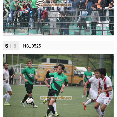
6
| 8
IMG_9525