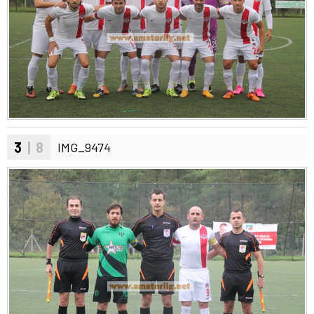
3
| 8
IMG_9474