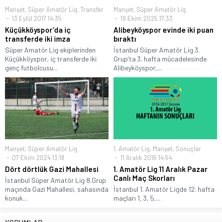
Manşet
,
Süper Amatör Lig
,
Transfer
Manşet
,
Süper Amatör Lig
13 Eylül 2017 14:35
19 Ekim 2025 17:33
Küçükköyspor’da iç
Alibeyköyspor evinde iki puan
transferde iki imza
bıraktı
Süper Amatör Lig ekiplerinden
İstanbul Süper Amatör Lig 3.
Küçükköyspor, iç transferde iki
Grup’ta 3. hafta mücadelesinde
genç futbolcusu...
Alibeyköyspor,...
Manşet
,
Süper Amatör Lig
1. Amatör Lig
,
Manşet
,
Sonuçlar
07 Ekim 2024 13:18
11 Aralık 2016 14:54
Dört dörtlük Gazi Mahallesi
1. Amatör Lig 11 Aralık Pazar
Canlı Maç Skorları
İstanbul Süper Amatör Lig 8.Grup
maçında Gazi Mahallesi, sahasında
İstanbul 1. Amatör Ligde 12. hafta
konuk...
maçları 1, 3, 5,...