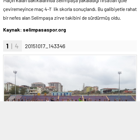
Maçın kalan dakikalarında Selimpaşa yakaladığı fırsatları gole
çeviremeyince maç 4-1′lik skorla sonuçlandı. Bu galibiyetle rahat
bir nefes alan Selimpaşa zirve takibini de sürdürmüş oldu.
Kaynak: selimpasaspor.org
1
| 4
20151017_143346