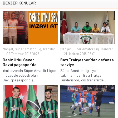
BENZER KONULAR
Manşet
,
Süper Amatör Lig
,
Transfer
Manşet
,
Süper Amatör Lig
,
Transfer
02 Temmuz 2015 19:28
21 Haziran 2018 08:01
Deniz Utku Sever
Batı Trakyaspor’dan defansa
Davutpaşaspor’da
takviye
Yeni sezonda Süper Amatör Ligde
Süper Amatör Ligin yeni
mücadele edecek olan
takımlarından Batı Trakya
Davutpaşaspor dış...
Türklerispor, dış transferde...