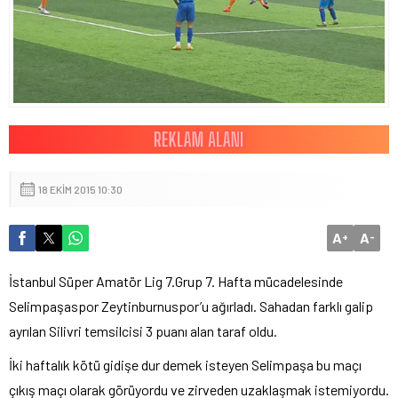
18 EKIM 2015 10:30
A
A
+
-
İstanbul Süper Amatör Lig 7.Grup 7. Hafta mücadelesinde
Selimpaşaspor Zeytinburnuspor’u ağırladı. Sahadan farklı galip
ayrılan Silivri temsilcisi 3 puanı alan taraf oldu.
İki haftalık kötü gidişe dur demek isteyen Selimpaşa bu maçı
çıkış maçı olarak görüyordu ve zirveden uzaklaşmak istemiyordu.