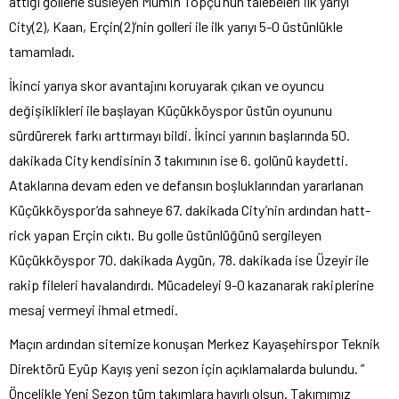
attığı gollerle süsleyen Mümin Topçu’nun talebeleri ilk yarıyı
City(2), Kaan, Erçin(2)’nin golleri ile ilk yarıyı 5-­0 üstünlükle
tamamladı.
İkinci yarıya skor avantajını koruyarak çıkan ve oyuncu
değişiklikleri ile başlayan Küçükköyspor üstün oyununu
sürdürerek farkı arttırmayı bildi. İkinci yarının başlarında 50.
dakikada City kendisinin 3 takımının ise 6. golünü kaydetti.
Ataklarına devam eden ve defansın boşluklarından yararlanan
Küçükköyspor’da sahneye 67. dakikada City’nin ardından hatt-
rick yapan Erçin cıktı. Bu golle üstünlüğünü sergileyen
Küçükköyspor 70. dakikada Aygün, 78. dakikada ise Üzeyir ile
rakip fileleri havalandırdı. Mücadeleyi 9-­0 kazanarak rakiplerine
mesaj vermeyi ihmal etmedi.
Maçın ardından sitemize konuşan Merkez Kayaşehirspor Teknik
Direktörü Eyüp Kayış yeni sezon için açıklamalarda bulundu. ”
Öncelikle Yeni Sezon tüm takımlara hayırlı olsun. Takımımız