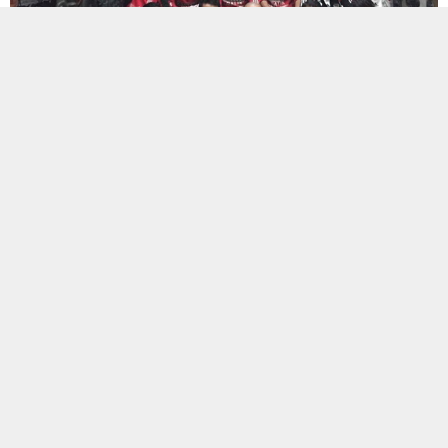
ETİKETLER:
istanbul
,
yahya kemalspor
BENZER KONULAR
Manşet
,
TFF 3. Lig
Manşet
,
TFF 3. Lig