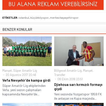
ETİKETLER:
istanbul
,
küçükköyspor
,
merkez kayaşehirspor
BENZER KONULAR
Manşet
,
Süper Amatör Lig
Bölgesel Amatör Lig
,
Manşet
,
20 Ağustos 2017 20:46
Transfer
06 Ekim 2016 23:51
Vefa Nevşehir’de kampa girdi
Djiehoua sarı kırmızılı formayı
Süper Amatör Lig ekiplerinden
giydi
Vefa, yeni sezon çalışmaları
kapsamında Nevşehir’de...
Yeni sezonda Yozgatspor 1959 FK
ile anlaşan ve Kupa maçında...