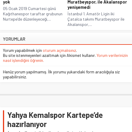
yok
Muratbeyspor, ile Akalanspor
yenişemedi
05 Ocak 2019 Cumartesi günü
Kağıthanespor taraftar grubunun
İstanbul 1. Amatör Ligin iki
Nurtepe’de düzenleyeceği,...
Çatalca takımı Muratbeyspor ile
Akalanspor,...
YORUMLAR
Yorum yapabilmek için
oturum açmalısınız
.
Bu site istenmeyenleri azaltmak için Akismet kullanır.
Yorum verilerinizin
nasıl işlendiğini öğrenin.
Henüz yorum yapılmamış. İlk yorumu yukarıdaki form aracılığıyla siz
yapabilirsiniz.
Yahya Kemalspor Kartepe’de
hazırlanıyor