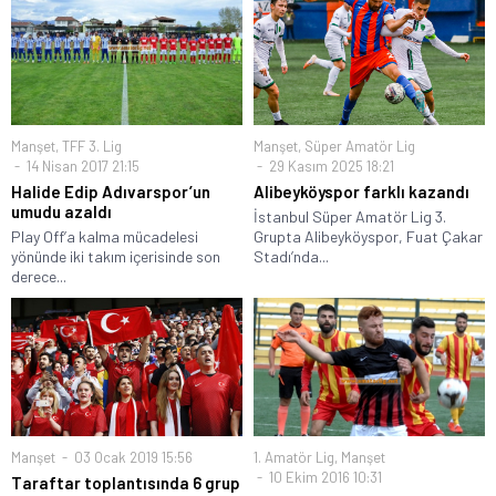
Manşet
,
TFF 3. Lig
Manşet
,
Süper Amatör Lig
14 Nisan 2017 21:15
29 Kasım 2025 18:21
Halide Edip Adıvarspor’un
Alibeyköyspor farklı kazandı
umudu azaldı
İstanbul Süper Amatör Lig 3.
Play Off’a kalma mücadelesi
Grupta Alibeyköyspor, Fuat Çakar
yönünde iki takım içerisinde son
Stadı’nda...
derece...
Manşet
03 Ocak 2019 15:56
1. Amatör Lig
,
Manşet
10 Ekim 2016 10:31
Taraftar toplantısında 6 grup