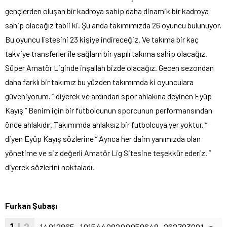
gençlerden oluşan bir kadroya sahip daha dinamik bir kadroya
sahip olacağız tabii ki. Şu anda takımımızda 26 oyuncu bulunuyor.
Bu oyuncu listesini 23 kişiye indireceğiz. Ve takıma bir kaç
takviye transferler ile sağlam bir yapılı takıma sahip olacağız.
Süper Amatör Liginde inşallah bizde olacağız. Gecen sezondan
daha farklı bir takımız bu yüzden takımımda ki oyunculara
güveniyorum. ” diyerek ve ardından spor ahlakına deyinen Eyüp
Kayış ” Benim için bir futbolcunun sporcunun performansından
önce ahlakıdır. Takımımda ahlaksız bir futbolcuya yer yoktur. ”
diyen Eyüp Kayış sözlerine ” Ayrıca her daim yanımızda olan
yönetime ve siz değerli Amatör Lig Sitesine teşekkür ederiz. ”
diyerek sözlerini noktaladı.
Furkan Şubaşı
1
| 2
14012865_10154408200059648_262793991_o-