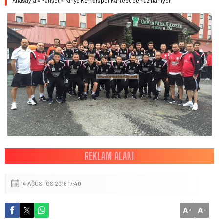
Anasayfa
»
Manşet
»
Yahya Kemalspor Kartepe’de hazırlanıyor
14 AĞUSTOS 2016 17:40
A
A
+
-