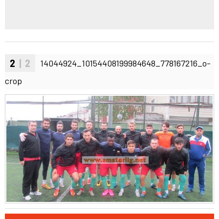
2
| 2
14044924_10154408199984648_778167216_o-
crop