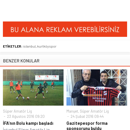
ETİKETLER:
istanbul
,
kurtköyspor
BENZER KONULAR
Süper Amatör Lig
Manşet
,
Süper Amatör Lig
23 Ağustos 2016 09:20
24 Şubat 2016 09:44
İFA’nın Bolu kampı başladı
Gazitepespor forma
sponsorunu buldu
İstanbul Süper Amatör Lig