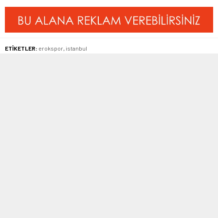
ETİKETLER:
erokspor
,
istanbul
BENZER KONULAR
Manşet
,
Manşet Altı
,
Sonuçlar
,
Süper
2. Amatör Lig
,
Manşet
Amatör Lig
29 Mayıs 2016 22:33
16 Şubat 2020 12:58
Şehreminispor şampiyonluk
Süper Amatör Lig 16 Şubat
yolunda takıldı
2020 Pazar Canlı Maç Skorları
2. Amatör Lig 12. Grup’ta
İstanbul Süper Amatör Ligde tekli
şampiyonluğa oynayan
gruplarda 21. hafta maçları
Şehreminispor deplasmanda