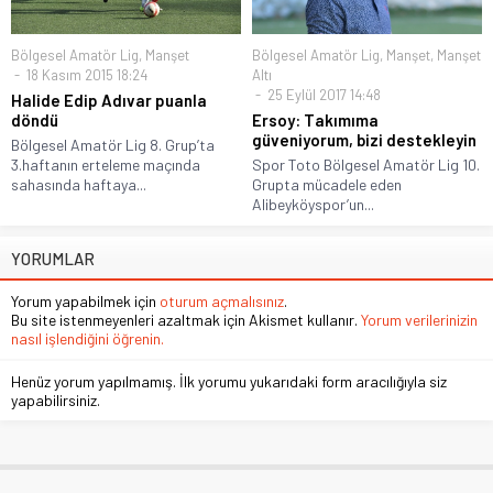
Bölgesel Amatör Lig
,
Manşet
Bölgesel Amatör Lig
,
Manşet
,
Manşet
18 Kasım 2015 18:24
Altı
25 Eylül 2017 14:48
Halide Edip Adıvar puanla
döndü
Ersoy: Takımıma
güveniyorum, bizi destekleyin
Bölgesel Amatör Lig 8. Grup’ta
3.haftanın erteleme maçında
Spor Toto Bölgesel Amatör Lig 10.
sahasında haftaya...
Grupta mücadele eden
Alibeyköyspor’un...
YORUMLAR
Yorum yapabilmek için
oturum açmalısınız
.
Bu site istenmeyenleri azaltmak için Akismet kullanır.
Yorum verilerinizin
nasıl işlendiğini öğrenin.
Henüz yorum yapılmamış. İlk yorumu yukarıdaki form aracılığıyla siz
yapabilirsiniz.