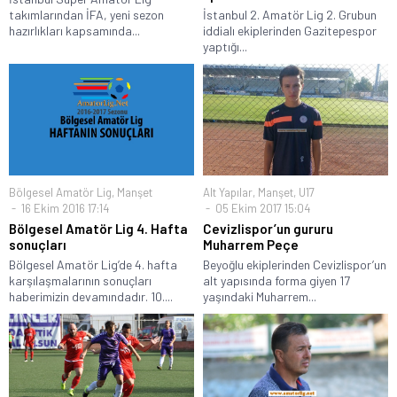
takımlarından İFA, yeni sezon
İstanbul 2. Amatör Lig 2. Grubun
hazırlıkları kapsamında...
iddialı ekiplerinden Gazitepespor
yaptığı...
Bölgesel Amatör Lig
,
Manşet
Alt Yapılar
,
Manşet
,
U17
16 Ekim 2016 17:14
05 Ekim 2017 15:04
Bölgesel Amatör Lig 4. Hafta
Cevizlispor’un gururu
sonuçları
Muharrem Peçe
Bölgesel Amatör Lig’de 4. hafta
Beyoğlu ekiplerinden Cevizlispor’un
karşılaşmalarının sonuçları
alt yapısında forma giyen 17
haberimizin devamındadır. 10....
yaşındaki Muharrem...