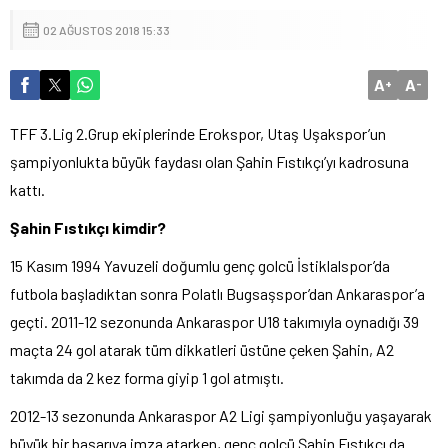
02 AĞUSTOS 2018 15:33
A
A
+
-
TFF 3.Lig 2.Grup ekiplerinde Erokspor, Utaş Uşakspor’un
şampiyonlukta büyük faydası olan Şahin Fıstıkçı’yı kadrosuna
kattı.
Şahin Fıstıkçı kimdir?
15 Kasım 1994 Yavuzeli doğumlu genç golcü İstiklalspor’da
futbola başladıktan sonra Polatlı Bugsaşspor’dan Ankaraspor’a
geçti. 2011-12 sezonunda Ankaraspor U18 takımıyla oynadığı 39
maçta 24 gol atarak tüm dikkatleri üstüne çeken Şahin, A2
takımda da 2 kez forma giyip 1 gol atmıştı.
2012-13 sezonunda Ankaraspor A2 Ligi şampiyonluğu yaşayarak
büyük bir başarıya imza atarken, genç golcü Şahin Fıstıkçı da