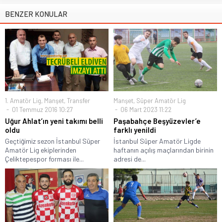
BENZER KONULAR
1. Amatör Lig
,
Manşet
,
Transfer
Manşet
,
Süper Amatör Lig
01 Temmuz 2016 10:27
06 Mart 2023 11:22
Uğur Ahlat’ın yeni takımı belli
Paşabahçe Beşyüzevler’e
oldu
farklı yenildi
Geçtiğimiz sezon İstanbul Süper
İstanbul Süper Amatör Ligde
Amatör Lig ekiplerinden
haftanın açılış maçlarından birinin
Çeliktepespor forması ile...
adresi de...