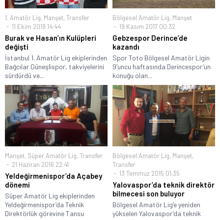
1. Amatör Lig
,
Manşet
,
Transfer
Bölgesel Amatör Lig
,
Manşet
11 Ekim 2019 14:44
19 Kasım 2017 00:32
Burak ve Hasan’ın Kulüpleri
Gebzespor Derince’de
değişti
kazandı
İstanbul 1. Amatör Lig ekiplerinden
Spor Toto Bölgesel Amatör Ligin
Bağcılar Güneşlispor, takviyelerini
9’uncu haftasında Derincespor’un
sürdürdü ve...
konuğu olan...
Manşet
,
Süper Amatör Lig
,
Transfer
Bölgesel Amatör Lig
,
Manşet
,
21 Haziran 2016 22:41
Transfer
13 Temmuz 2015 01:35
Yeldeğirmenispor’da Açabey
dönemi
Yalovaspor’da teknik direktör
bilmecesi son buluyor
Süper Amatör Lig ekiplerinden
Yeldeğirmenispor’da Teknik
Bölgesel Amatör Lig’e yeniden
Direktörlük görevine Tansu
yükselen Yalovaspor’da teknik