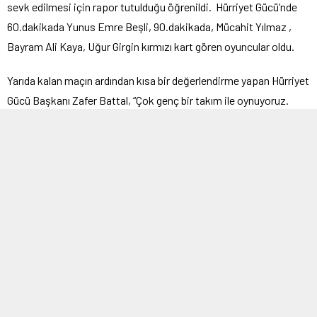
sevk edilmesi için rapor tutulduğu öğrenildi. Hürriyet Gücü’nde
60.dakikada Yunus Emre Beşli, 90.dakikada, Mücahit Yılmaz ,
Bayram Ali Kaya, Uğur Girgin kırmızı kart gören oyuncular oldu.
Yarıda kalan maçın ardından kısa bir değerlendirme yapan Hürriyet
Gücü Başkanı Zafer Battal, “Çok genç bir takım ile oynuyoruz.
Oyuncularımızın çoğu 17 yaşlarında. Hocalarımız Hakeme tepki
gösteren oyuncularımıza engel oldu, 2-3 oyuncumuz tepkisini
abarttı. Bu davranışları kabul etmiyoruz. Kulüp olarak gerekenleri
yapacağız. Çok geçmiş olsun, üzüldüm” dedi.
AmatorLig.Net