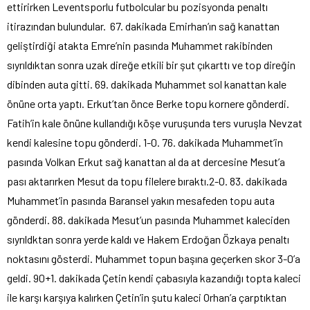
ettirirken Leventsporlu futbolcular bu pozisyonda penaltı
itirazından bulundular. 67. dakikada Emirhan’ın sağ kanattan
geliştirdiği atakta Emre’nin pasında Muhammet rakibinden
sıyrıldıktan sonra uzak direğe etkili bir şut çıkarttı ve top direğin
dibinden auta gitti. 69. dakikada Muhammet sol kanattan kale
önüne orta yaptı. Erkut’tan önce Berke topu kornere gönderdi.
Fatih’in kale önüne kullandığı köşe vuruşunda ters vuruşla Nevzat
kendi kalesine topu gönderdi. 1-0. 76. dakikada Muhammet’in
pasında Volkan Erkut sağ kanattan al da at dercesine Mesut’a
pası aktarırken Mesut da topu filelere bıraktı.2-0. 83. dakikada
Muhammet’in pasında Baransel yakın mesafeden topu auta
gönderdi. 88. dakikada Mesut’un pasında Muhammet kaleciden
sıyrıldktan sonra yerde kaldı ve Hakem Erdoğan Özkaya penaltı
noktasını gösterdi. Muhammet topun başına geçerken skor 3-0’a
geldi. 90+1. dakikada Çetin kendi çabasıyla kazandığı topta kaleci
ile karşı karşıya kalırken Çetin’in şutu kaleci Orhan’a çarptıktan