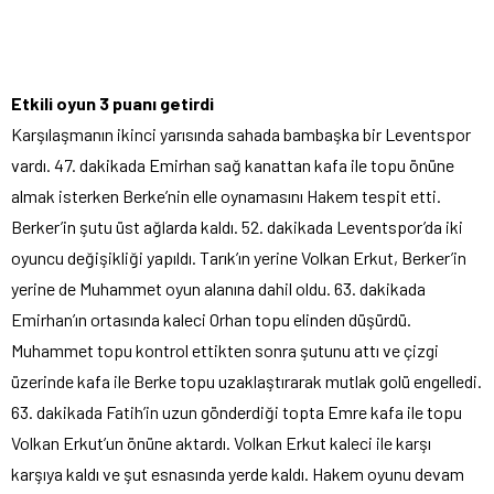
Etkili oyun 3 puanı getirdi
Karşılaşmanın ikinci yarısında sahada bambaşka bir Leventspor
vardı. 47. dakikada Emirhan sağ kanattan kafa ile topu önüne
almak isterken Berke’nin elle oynamasını Hakem tespit etti.
Berker’in şutu üst ağlarda kaldı. 52. dakikada Leventspor’da iki
oyuncu değişikliği yapıldı. Tarık’ın yerine Volkan Erkut, Berker’in
yerine de Muhammet oyun alanına dahil oldu. 63. dakikada
Emirhan’ın ortasında kaleci Orhan topu elinden düşürdü.
Muhammet topu kontrol ettikten sonra şutunu attı ve çizgi
üzerinde kafa ile Berke topu uzaklaştırarak mutlak golü engelledi.
63. dakikada Fatih’in uzun gönderdiği topta Emre kafa ile topu
Volkan Erkut’un önüne aktardı. Volkan Erkut kaleci ile karşı
karşıya kaldı ve şut esnasında yerde kaldı. Hakem oyunu devam