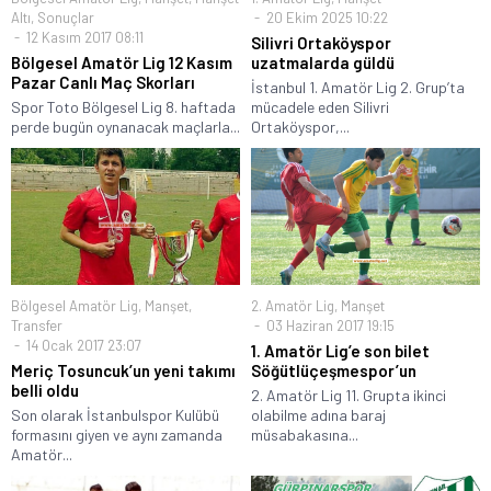
Altı
,
Sonuçlar
20 Ekim 2025 10:22
12 Kasım 2017 08:11
Silivri Ortaköyspor
Bölgesel Amatör Lig 12 Kasım
uzatmalarda güldü
Pazar Canlı Maç Skorları
İstanbul 1. Amatör Lig 2. Grup’ta
Spor Toto Bölgesel Lig 8. haftada
mücadele eden Silivri
perde bugün oynanacak maçlarla...
Ortaköyspor,...
Bölgesel Amatör Lig
,
Manşet
,
2. Amatör Lig
,
Manşet
Transfer
03 Haziran 2017 19:15
14 Ocak 2017 23:07
1. Amatör Lig’e son bilet
Meriç Tosuncuk’un yeni takımı
Söğütlüçeşmespor’un
belli oldu
2. Amatör Lig 11. Grupta ikinci
Son olarak İstanbulspor Kulübü
olabilme adına baraj
formasını giyen ve aynı zamanda
müsabakasına...
Amatör...