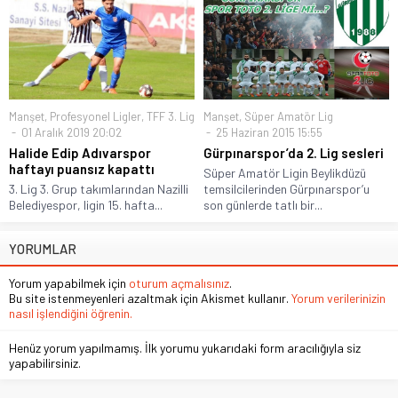
Manşet
,
Profesyonel Ligler
,
TFF 3. Lig
Manşet
,
Süper Amatör Lig
01 Aralık 2019 20:02
25 Haziran 2015 15:55
Halide Edip Adıvarspor
Gürpınarspor’da 2. Lig sesleri
haftayı puansız kapattı
Süper Amatör Ligin Beylikdüzü
3. Lig 3. Grup takımlarından Nazilli
temsilcilerinden Gürpınarspor’u
Belediyespor, ligin 15. hafta...
son günlerde tatlı bir...
YORUMLAR
Yorum yapabilmek için
oturum açmalısınız
.
Bu site istenmeyenleri azaltmak için Akismet kullanır.
Yorum verilerinizin
nasıl işlendiğini öğrenin.
Henüz yorum yapılmamış. İlk yorumu yukarıdaki form aracılığıyla siz
yapabilirsiniz.