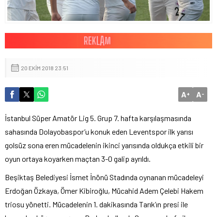
20 EKIM 2018 23:51
A
A
+
-
İstanbul Süper Amatör Lig 5. Grup 7. hafta karşılaşmasında
sahasında Dolayobaspor’u konuk eden Leventspor ilk yarısı
golsüz sona eren mücadelenin ikinci yarısında oldukça etkili bir
oyun ortaya koyarken maçtan 3-0 galip ayrıldı.
Beşiktaş Belediyesi İsmet İnönü Stadında oynanan mücadeleyi
Erdoğan Özkaya, Ömer Kibiroğlu, Mücahid Adem Çelebi Hakem
triosu yönetti. Mücadelenin 1. dakikasında Tarık’ın presi ile