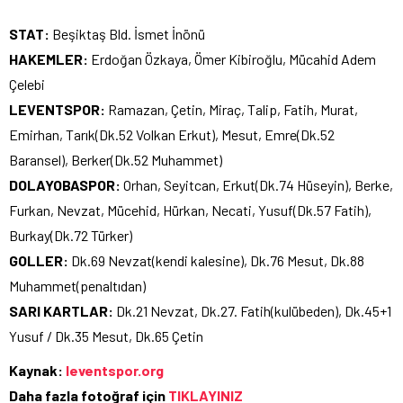
STAT:
Beşiktaş Bld. İsmet İnönü
HAKEMLER:
Erdoğan Özkaya, Ömer Kibiroğlu, Mücahid Adem
Çelebi
LEVENTSPOR:
Ramazan, Çetin, Miraç, Talip, Fatih, Murat,
Emirhan, Tarık(Dk.52 Volkan Erkut), Mesut, Emre(Dk.52
Baransel), Berker(Dk.52 Muhammet)
DOLAYOBASPOR:
Orhan, Seyitcan, Erkut(Dk.74 Hüseyin), Berke,
Furkan, Nevzat, Mücehid, Hürkan, Necati, Yusuf(Dk.57 Fatih),
Burkay(Dk.72 Türker)
GOLLER:
Dk.69 Nevzat(kendi kalesine), Dk.76 Mesut, Dk.88
Muhammet(penaltıdan)
SARI KARTLAR:
Dk.21 Nevzat, Dk.27. Fatih(kulübeden), Dk.45+1
Yusuf / Dk.35 Mesut, Dk.65 Çetin
Kaynak:
leventspor.org
Daha fazla fotoğraf için
TIKLAYINIZ