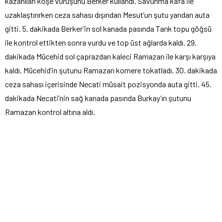
kazanılan köşe vuruşunu Berker kullandı. Savunma kafa ile
uzaklaştırırken ceza sahası dışından Mesut’un şutu yandan auta
gitti. 5. dakikada Berker’in sol kanada pasında Tarık topu göğsü
ile kontrol ettikten sonra vurdu ve top üst ağlarda kaldı. 29.
dakikada Mücehid sol çaprazdan kaleci Ramazan ile karşı karşıya
kaldı. Mücehid’in şutunu Ramazan kornere tokatladı. 30. dakikada
ceza sahası içerisinde Necati müsait pozisyonda auta gitti. 45.
dakikada Necati’nin sağ kanada pasında Burkay’ın şutunu
Ramazan kontrol altına aldı.