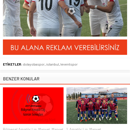
ETİKETLER:
dolayobaspor
,
istanbul
,
leventspor
BENZER KONULAR
Bölgesel Amatör Lig
,
Manşet
,
Manşet
1. Amatör Lig
,
Manşet