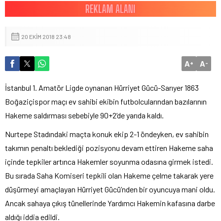
20 EKIM 2018 23:48
A
A
+
-
İstanbul 1. Amatör Ligde oynanan Hürriyet Gücü-Sarıyer 1863
Boğaziçispor maçı ev sahibi ekibin futbolcularından bazılarının
Hakeme saldırması sebebiyle 90+2’de yarıda kaldı.
Nurtepe Stadındaki maçta konuk ekip 2-1 öndeyken, ev sahibin
takımın penaltı beklediği pozisyonu devam ettiren Hakeme saha
içinde tepkiler artınca Hakemler soyunma odasına girmek istedi.
Bu sırada Saha Komiseri tepkili olan Hakeme çelme takarak yere
düşürmeyi amaçlayan Hürriyet Gücü’nden bir oyuncuya mani oldu.
Ancak sahaya çıkış tünellerinde Yardımcı Hakemin kafasına darbe
aldığı iddia edildi.