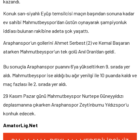
kazandı.
Konuk sarı-siyahlı Eyüp temsilcisi maçın başından sonuna kadar
ev sahibi Mahmutbeyspor’dan üstün oynayarak şampiyonluk
iddiası bulunan rakibine adeta şok yaşattı.
Araphanspor’un gollerini Ahmet Serbest (2) ve Kemal Başaran
atarken Mahmutbeyspor’un tek golü Anıl Oran’dan geldi.
Bu sonuçla Araphanspor puanını 6’ya yükseltirken 9. sırada yer
aldı. Mahmutbeyspor ise aldığı bu ağır yenilgi ile 10 puanda kaldı ve
maç fazlası ile 2. sırada yer aldı.
29 Kasım Pazar günü Mahmutbeyspor Nurtepe Güneyyıldızı
deplasmanına çıkarken Araphanspor Zeytinburnu Yıldızspor’u
konhuk edecek.
AmatorLig.Net