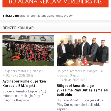
ETİKETLER:
araphanspor
,
istanbul
,
mahmutbeyspor
BENZER KONULAR
Bölgesel Amatör Lig
,
Manşet
Bölgesel Amatör Lig
,
Manşet
,
SAL
02 Mayıs 2019 20:19
Klasman Grubu
14 Mayıs 2025 16:59
Aydınspor küme düşerken
Karpuzlu BAL’a çıktı
Bölgesel Amatör Lige
yükselme Play Out eşleşmeleri
Bölgesel Amatör Lig’de (BAL)
belli oldu
mücadele etmek için Play-Out
maçında Karpuzlu...
Bölgesel Amatör Lige yükselme
Play Out eşleşmeleri belli oldu.
Yapılan...