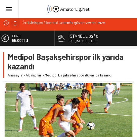
Paşabahçespor’da sportif direktörlük görevine Mehmet
Şahin getirildi
İSTANBUL
32°C
EURO
İstanbul Gençlerbirliği hücum hattını güçlendirdi
55,0051
PARÇALI BULUTLU
Vardarspor teknik ekibiyle yola devam ediyor
ALTIN
Medipol Başakşehirspor ilk yarıda
6.584,66
Kuzeyin Kaplanları Kaygısız ile yeniden
kazandı
İstiklalspor’dan sol kanada güven veren imza
BİST
13.889,75
Anasayfa
»
Alt Yapılar
»
Medipol Başakşehirspor ilk yarıda kazandı
DOLAR
47,7046