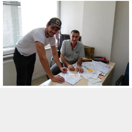
ETİKETLER:
istanbul
,
izzetpaşaspor
BENZER KONULAR