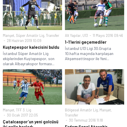
Manşet
,
Süper Amatör Lig
,
Transfer
Alt Yapılar
,
U13
11 Mayıs 2016 09:46
28 Haziran 2019 10:09
1-1’lerini geçemediler
Kuştepespor kalecisini buldu
İstanbul U13 Ligi 30.Grupta
İstanbul Süper Amatör Lig
10.hafta maçında karşılaşan
ekiplerinden Kuştepespor, son
Akşemsettinspor ile Yeni...
olarak Albayrakspor forması...
Manşet
,
TFF 3. Lig
Bölgesel Amatör Lig
,
Manşet
,
30 Ocak 2017 22:05
Transfer
30 Temmuz 2016 11:18
Çatalcaspor’un yeni golcüsü
iki golle başladı
Erdem Şenel Ataşehir