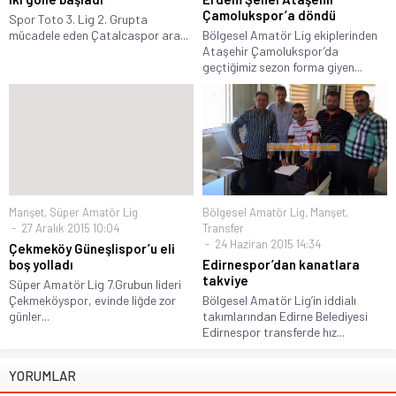
Çamolukspor’a döndü
Spor Toto 3. Lig 2. Grupta
mücadele eden Çatalcaspor ara...
Bölgesel Amatör Lig ekiplerinden
Ataşehir Çamolukspor’da
geçtiğimiz sezon forma giyen...
Manşet
,
Süper Amatör Lig
Bölgesel Amatör Lig
,
Manşet
,
27 Aralık 2015 10:04
Transfer
24 Haziran 2015 14:34
Çekmeköy Güneşlispor’u eli
boş yolladı
Edirnespor’dan kanatlara
takviye
Süper Amatör Lig 7.Grubun lideri
Çekmeköyspor, evinde liğde zor
Bölgesel Amatör Lig’in iddialı
günler...
takımlarından Edirne Belediyesi
Edirnespor transferde hız...
YORUMLAR