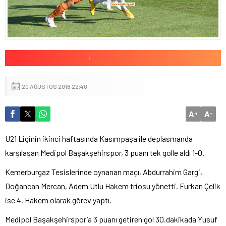
20 AĞUSTOS 2018 22:40
A
A
+
-
U21 Liginin ikinci haftasında Kasımpaşa ile deplasmanda
karşılaşan Medipol Başakşehirspor, 3 puanı tek golle aldı 1-0.
Kemerburgaz Tesislerinde oynanan maçı, Abdurrahim Gargi,
Doğancan Mercan, Adem Utlu Hakem triosu yönetti. Furkan Çelik
ise 4. Hakem olarak görev yaptı.
Medipol Başakşehirspor’a 3 puanı getiren gol 30.dakikada Yusuf