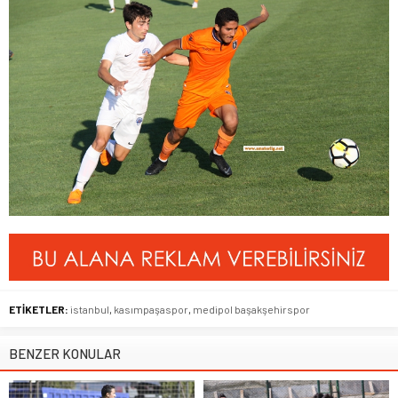
ETİKETLER:
istanbul
,
kasımpaşaspor
,
medipol başakşehirspor
BENZER KONULAR