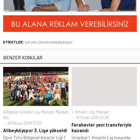
ETİKETLER:
çorum
,
çorum belediyespor
BENZER KONULAR
Bölgesel Amatör Lig
,
Manşet
,
Manşet
1. Amatör Lig
,
Manşet
Altı
16 Ocak 2018 23:25
29 Nisan 2018 17:52
Ferahevler yeni transferiyle
Alibeyköyspor 3. Lige yükseldi
kazandı
Spor Toto Bölgesel Amatör Ligi 1.
İstanbul 1. Amatör Lig maçında