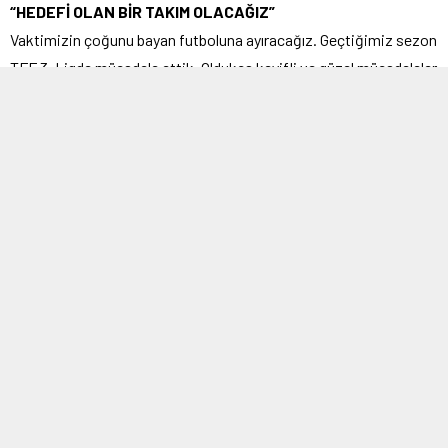
“HEDEFİ OLAN BİR TAKIM OLACAĞIZ”
Vaktimizin çoğunu bayan futboluna ayıracağız. Geçtiğimiz sezon
TFF 3. Ligde mücadele ettik. Oldukça keyifli ve güzel mücadeleler
izledik ve izlettik. İlçemizde bayan futbolunun öncüsü olduk ve
olmaya da devam edeceğiz. Bayan futbolu konusunda özellikle
bu sezon bir atılım gerçekleştirmek istiyoruz. Hocalarımızın
raporları doğrultusunda bu sezon hedefi olan bir takım kurup 2.
Lige çıkmak istiyoruz. Kızlarım gibi gördüğüm oyuncularıma
güveniyorum. Ligin başlamasına çok zaman olmasına rağmen
idmanlarını yapmaktalar. İlçemizin sportif geleceği için
yatırımlarımızı planlı yapmak zorundayız. Yeni sezonun tüm
kulüplere hayırlı olmasını dilerim” dedi.
Engin Akın