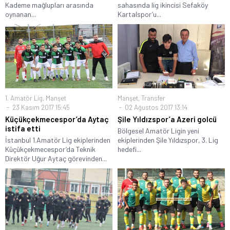
Kademe mağlupları arasında
sahasında lig ikincisi Sefaköy
oynanan...
Kartalspor’u...
1. Amatör Lig
,
Manşet
Manşet
,
Transfer
23 Kasım 2017 15:45
02 Ağustos 2017 13:14
Küçükçekmecespor’da Aytaç
Şile Yıldızspor’a Azeri golcü
istifa etti
Bölgesel Amatör Ligin yeni
İstanbul 1.Amatör Lig ekiplerinden
ekiplerinden Şile Yıldızspor, 3. Lig
Küçükçekmecespor’da Teknik
hedefi...
Direktör Uğur Aytaç görevinden...