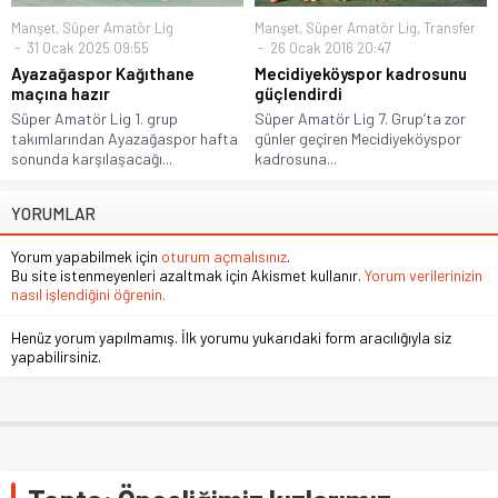
Manşet
,
Süper Amatör Lig
Manşet
,
Süper Amatör Lig
,
Transfer
31 Ocak 2025 09:55
26 Ocak 2016 20:47
Ayazağaspor Kağıthane
Mecidiyeköyspor kadrosunu
maçına hazır
güçlendirdi
Süper Amatör Lig 1. grup
Süper Amatör Lig 7. Grup’ta zor
takımlarından Ayazağaspor hafta
günler geçiren Mecidiyeköyspor
sonunda karşılaşacağı...
kadrosuna...
YORUMLAR
Yorum yapabilmek için
oturum açmalısınız
.
Bu site istenmeyenleri azaltmak için Akismet kullanır.
Yorum verilerinizin
nasıl işlendiğini öğrenin.
Henüz yorum yapılmamış. İlk yorumu yukarıdaki form aracılığıyla siz
yapabilirsiniz.