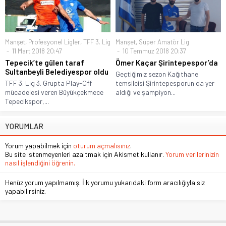
Manşet
,
Profesyonel Ligler
,
TFF 3. Lig
Manşet
,
Süper Amatör Lig
11 Mart 2018 20:47
10 Temmuz 2018 20:37
Tepecik’te gülen taraf
Ömer Kaçar Şirintepespor’da
Sultanbeyli Belediyespor oldu
Geçtiğimiz sezon Kağıthane
TFF 3. Lig 3. Grupta Play-Off
temsilcisi Şirintepesporun da yer
mücadelesi veren Büyükçekmece
aldığı ve şampiyon...
Tepecikspor,...
YORUMLAR
Yorum yapabilmek için
oturum açmalısınız
.
Bu site istenmeyenleri azaltmak için Akismet kullanır.
Yorum verilerinizin
nasıl işlendiğini öğrenin.
Henüz yorum yapılmamış. İlk yorumu yukarıdaki form aracılığıyla siz
yapabilirsiniz.