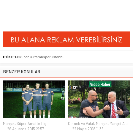
ETİKETLER:
cankurtaranspor
,
istanbul
BENZER KONULAR
Manşet
,
Süper Amatör Lig
Dernek ve Vakıf
,
Manşet
,
Manşet Altı
26 Ağustos 2015 21:57
22 Mayıs 2018 11:36