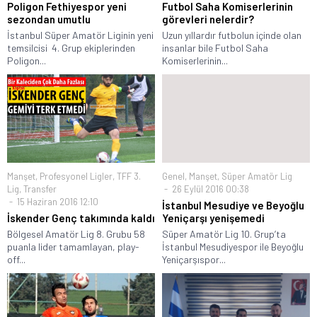
Poligon Fethiyespor yeni
Futbol Saha Komiserlerinin
sezondan umutlu
görevleri nelerdir?
İstanbul Süper Amatör Liginin yeni
Uzun yıllardır futbolun içinde olan
temsilcisi 4. Grup ekiplerinden
insanlar bile Futbol Saha
Poligon...
Komiserlerinin...
Manşet
,
Profesyonel Ligler
,
TFF 3.
Genel
,
Manşet
,
Süper Amatör Lig
Lig
,
Transfer
26 Eylül 2016 00:38
15 Haziran 2016 12:10
İstanbul Mesudiye ve Beyoğlu
İskender Genç takımında kaldı
Yeniçarşı yenişemedi
Bölgesel Amatör Lig 8. Grubu 58
Süper Amatör Lig 10. Grup’ta
puanla lider tamamlayan, play-
İstanbul Mesudiyespor ile Beyoğlu
off...
Yeniçarşıspor...