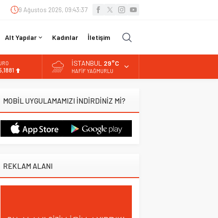
9 Ağustos 2026, 09:43:38
Alt Yapılar
Kadınlar
İletişim
İSTANBUL
29°C
URO
5,1881
HAFIF YAĞMURLU
LTIN
.660,55
MOBİL UYGULAMAMIZI İNDİRDİNİZ Mİ?
İST
3.779,39
OLAR
,7111
REKLAM ALANI