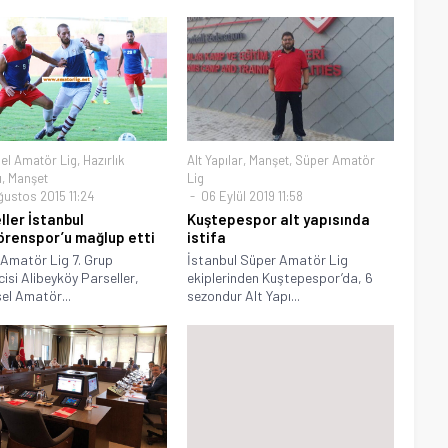
el Amatör Lig
,
Hazırlık
Alt Yapılar
,
Manşet
,
Süper Amatör
ı
,
Manşet
Lig
ğustos 2015 11:24
06 Eylül 2019 11:58
ller İstanbul
Kuştepespor alt yapısında
renspor’u mağlup etti
istifa
Amatör Lig 7. Grup
İstanbul Süper Amatör Lig
cisi Alibeyköy Parseller,
ekiplerinden Kuştepespor’da, 6
el Amatör...
sezondur Alt Yapı...