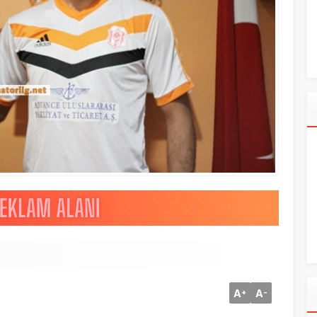
A
A
+
-