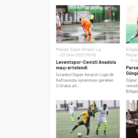
Manşet
,
Süper Amatör Lig
Bölges
03 Ekim 2023 09:40
Maçlar
14 A
Leventspor-Cevizli Anadolu
maçı ertelendi
Parse
Güngö
İstanbul Süper Amatör Ligin ilk
haftasında oynanması gereken
Süper 
2.Gruba ait...
temsil
Bölges