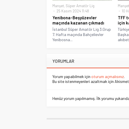
Manşet
,
Süper Amatör Lig
Manşe
25 Kasım 2024 11:48
10 H
Yenibona-Beşyüzevler
TFF t
maçında kazanan çıkmadı
için 
İstanbul Süper Amatör Lig 3.Grup
Türkiy
7. Hafta maçında Bahçelievler
Başkan
Yenibosna...
akıbet
YORUMLAR
Yorum yapabilmek için
oturum açmalısınız
.
Bu site istenmeyenleri azaltmak için Akismet 
Henüz yorum yapılmamış. İlk yorumu yukarıdaki