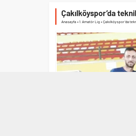
Çakılköyspor’da teknik
Anasayfa
»
1. Amatör Lig
»
Çakılköyspor’da tekn