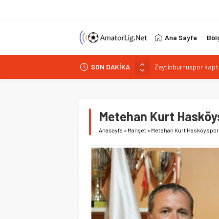
Ana Sayfa
Böl
Zeytinburnuspor kapta
SON DAKİKA
Şilespor’da Lokman E
Bakırköyspor Kaan Bu
Bakırköyspor’dan Abd
Metehan Kurt Hasköy
Bağcılar Yeni Yüzyıls
Anasayfa
»
Manşet
»
Metehan Kurt Hasköyspor