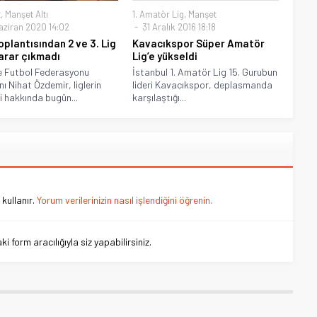
t
,
Manşet Altı
1. Amatör Lig
,
Manşet
aziran 2020 14:02
31 Aralık 2016 18:18
oplantısından 2 ve 3. Lig
Kavacıkspor Süper Amatör
karar çıkmadı
Lig’e yükseldi
e Futbol Federasyonu
İstanbul 1. Amatör Lig 15. Gurubun
ı Nihat Özdemir, liglerin
lideri Kavacıkspor, deplasmanda
i hakkında bugün...
karşılaştığı...
kullanır.
Yorum verilerinizin nasıl işlendiğini öğrenin.
 form aracılığıyla siz yapabilirsiniz.