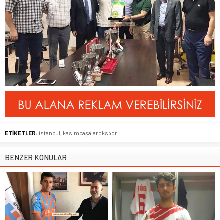
ETİKETLER:
istanbul
,
kasımpaşa erokspor
BENZER KONULAR