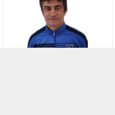
ETİKETLER:
istanbul
,
kasımpaşa erokspor
BENZER KONULAR