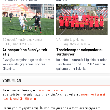
Bölgesel Amatör Lig
,
Manşet
1. Amatör Lig
,
Manşet
10 Şubat 2020 12:30
08 Ağustos 2016 11:53
Atlasspor’dan Buca’ya tek
Taşdelenspor çalışmalarını
atış
sürdürüyor
Elazığ’da meydana gelen deprem
İstanbul 1. Amatör Lig ekiplerinden
ve Van’daki çığ faciası sonrası
Taşdelenspor, 2016-2017 sezonu
ülkenin...
çalışmalarını Teknik...
YORUMLAR
Yorum yapabilmek için
oturum açmalısınız
.
Bu site istenmeyenleri azaltmak için Akismet kullanır.
Yorum verilerinizin
nasıl işlendiğini öğrenin.
Henüz yorum yapılmamış. İlk yorumu yukarıdaki form aracılığıyla siz