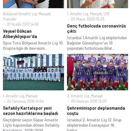
Bölgesel Amatör Lig
,
Manşet
,
1. Amatör Lig
,
Manşet
,
U19
Transfer
05 Mayıs 2020 15:33
27 Aralık 2017 14:58
Genç futbolcuda coronavirüs
Veysel Gökcan
çıktı
Alibeyköyspor’da
İstanbul 1.Amatör Lig ekiplerinden
Spor Toto Bölgesel Amatör Lig 10.
Bağcılar Güneşlispor’un 19
Grupta ligin ilk devresini...
yaşındaki futbolcusu Bilal...
1. Amatör Lig
,
Manşet
2. Amatör Lig
,
Manşet
24 Temmuz 2018 14:54
05 Haziran 2016 13:07
Sefaköy Kartalspor yeni
Şehreminispor deplasmanda
sezon hazırlıklarına başladı
coştu
Geçtiğimiz sezon Süper Amatör
İstanbul 2. Amatör Lig 12. Grup
Lig’in kapısından dönen Sefaköy
ekiplerinden Esenayspor 16.
Kartalspor, 2018-2019...
hafta...