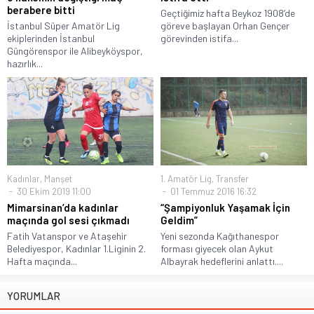
berabere bitti
Geçtiğimiz hafta Beykoz 1908’de
İstanbul Süper Amatör Lig
göreve başlayan Orhan Gençer
ekiplerinden İstanbul
görevinden istifa...
Güngörenspor ile Alibeyköyspor,
hazırlık...
Kadınlar
,
Manşet
1. Amatör Lig
,
Transfer
30 Ekim 2019 11:00
01 Temmuz 2016 16:32
Mimarsinan’da kadınlar
“Şampiyonluk Yaşamak İçin
maçında gol sesi çıkmadı
Geldim”
Fatih Vatanspor ve Ataşehir
Yeni sezonda Kağıthanespor
Belediyespor, Kadınlar 1.Liginin 2.
forması giyecek olan Aykut
Hafta maçında...
Albayrak hedeflerini anlattı....
YORUMLAR