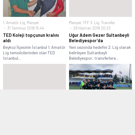
1. Amatör Lig
,
Manşet
Manşet
,
TFF 3. Lig
,
Transfer
31 Temmuz 2018 15:44
29 Haziran 2018 20:23
TED Koleji topçunun kralını
Uğur Adem Gezer Sultanbeyli
aldı
Belediyespor’da
Beykoz İlçesinin İstanbul 1. Amatör
Yeni sezonda hedefini 2. Lig olarak
Lig temsilcilerinden olan TED
belirleyen Sultanbeyli
İstanbul...
Belediyespor, transferlere...
1. Amatör Lig
,
Manşet
Bölgesel Amatör Lig
,
Manşet
23 Aralık 2018 22:49
12 Şubat 2018 19:19
Başakşehir Kartalspor
Şile Yıldızspor liderlik
sahasında kazandı
koltuğuna oturdu
İstanbul 1. Amatör Lig 11. Grup 12.
Spor Toto Bölgesel Amatör Lig 9.