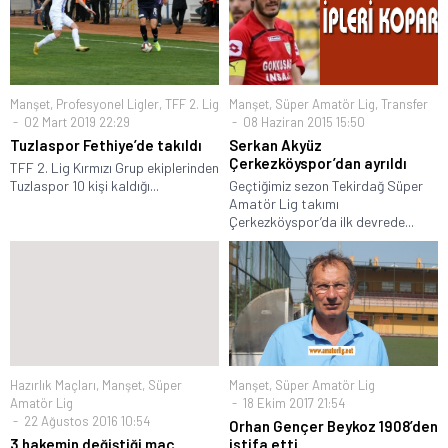
Manşet
,
Profesyonel Ligler
,
TFF 2. Lig
Manşet
,
Süper Amatör Lig
,
Transfer
02 Mart 2019 22:29
08 Haziran 2015 15:50
Tuzlaspor Fethiye’de takıldı
Serkan Akyüz
Çerkezköyspor’dan ayrıldı
TFF 2. Lig Kırmızı Grup ekiplerinden
Tuzlaspor 10 kişi kaldığı...
Geçtiğimiz sezon Tekirdağ Süper
Amatör Lig takımı
Çerkezköyspor’da ilk devrede...
Hazırlık Maçları
,
Manşet
,
Süper
Manşet
,
Süper Amatör Lig
Amatör Lig
18 Ekim 2017 21:54
22 Ağustos 2016 10:54
Orhan Gençer Beykoz 1908’den
3 hakemin değiştiği maç
istifa etti