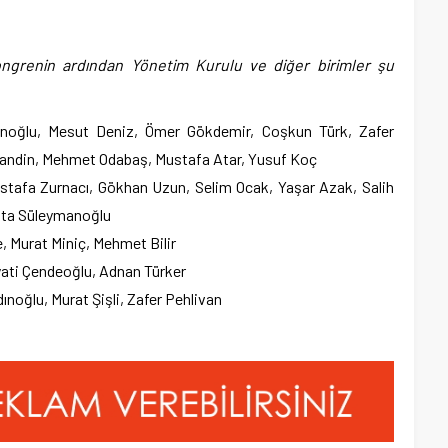
grenin ardından Yönetim Kurulu ve diğer birimler şu
ğlu, Mesut Deniz, Ömer Gökdemir, Coşkun Türk, Zafer
t Dandin, Mehmet Odabaş, Mustafa Atar, Yusuf Koç
stafa Zurnacı, Gökhan Uzun, Selim Ocak, Yaşar Azak, Salih
Usta Süleymanoğlu
 Murat Miniç, Mehmet Bilir
ati Çendeoğlu, Adnan Türker
oğlu, Murat Şişli, Zafer Pehlivan