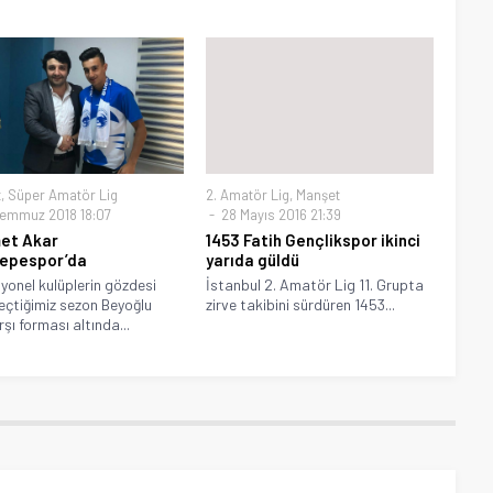
t
,
Süper Amatör Lig
2. Amatör Lig
,
Manşet
emmuz 2018 18:07
28 Mayıs 2016 21:39
et Akar
1453 Fatih Gençlikspor ikinci
tepespor’da
yarıda güldü
yonel kulüplerin gözdesi
İstanbul 2. Amatör Lig 11. Grupta
eçtiğimiz sezon Beyoğlu
zirve takibini sürdüren 1453...
şı forması altında...