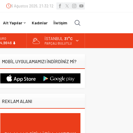
6 Ağustos 2026, 21:32:13
Alt Yapılar
Kadınlar
İletişim
İSTANBUL
31°C
URO
4,9646
PARÇALI BULUTLU
LTIN
.488,95
MOBİL UYGULAMAMIZI İNDİRDİNİZ Mİ?
İST
3.798,82
OLAR
7,5939
REKLAM ALANI