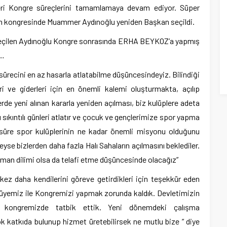
eri Kongre süreçlerini tamamlamaya devam ediyor. Süper
n kongresinde Muammer Aydınoğlu yeniden Başkan seçildi.
eçilen Aydınoğlu Kongre sonrasında ERHA BEYKOZ’a yapmış
i…
ürecini en az hasarla atlatabilme düşüncesindeyiz. Bilindiği
eri ve giderleri için en önemli kalemi oluşturmakta, açılıp
de yeni alınan kararla yeniden açılması, biz kulüplere adeta
u sıkıntılı günleri atlatır ve çocuk ve gençlerimize spor yapma
 süre spor kulüplerinin ne kadar önemli misyonu olduğunu
deyse bizlerden daha fazla Halı Sahaların açılmasını beklediler.
an dilimi olsa da telafi etme düşüncesinde olacağız”
ez daha kendilerini göreve getirdikleri için teşekkür eden
 üyemiz ile Kongremizi yapmak zorunda kaldık. Devletimizin
erleri kongremizde tatbik ettik. Yeni dönemdeki çalışma
 katkıda bulunup hizmet üretebilirsek ne mutlu bize ” diye