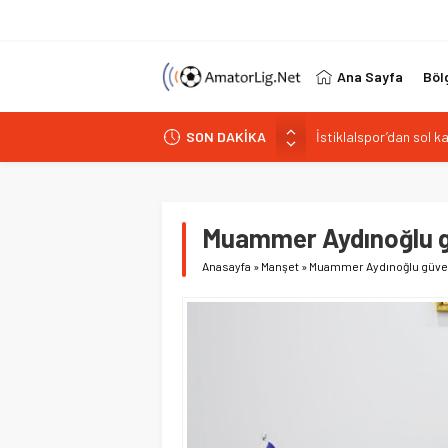
Ana Sayfa
Böl
İstiklalspor’dan sol 
SON DAKİKA
Paşabahçespor’da spor
İstanbul Gençlerbirliğ
Vardarspor teknik eki
Kuzeyin Kaplanları Kay
Muammer Aydınoğlu g
Anasayfa
»
Manşet
»
Muammer Aydınoğlu güven