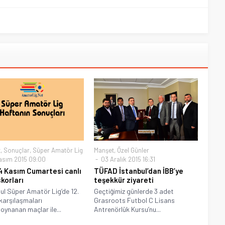
t
,
Sonuçlar
,
Süper Amatör Lig
Manşet
,
Özel Günler
asım 2015 09:00
03 Aralık 2015 16:31
4 Kasım Cumartesi canlı
TÜFAD İstanbul’dan İBB’ye
korları
teşekkür ziyareti
ul Süper Amatör Lig’de 12.
Geçtiğimiz günlerde 3 adet
karşılaşmaları
Grasroots Futbol C Lisans
oynanan maçlar ile...
Antrenörlük Kursu’nu...