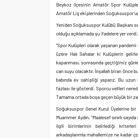
Beykoz ilçesinin Amatör Spor Kulüpl
Amatör Lig ekiplerinden Soğuksuspor’u
Yeniden Soğuksuspor Kulübü Başkanı s
olduğu açıklamada şu ifadelere yer verd
“Spor Kulüpleri olarak yaşanan pandemi s
üzere Halı Sahalar ki Kulüplerin gelirl
kapanması, sonrasında geçtiğimiz günler
can suyu olacaktır. İnşallah biran önce b
babında ev sahipliği yaparız. Bu uzun
fazlası ile gösterdi. Sporcu velileri nere
Tamama ortada boşa geçen büyük bir zam
Soğuksuspor Genel Kurul Üyelerine bir k
Muammer Aydın, “Maalesef sınırlı sayıda
ilgili birimlerinin belirlediği krit
arkadaşlarımla mahallemize ne kadar çok