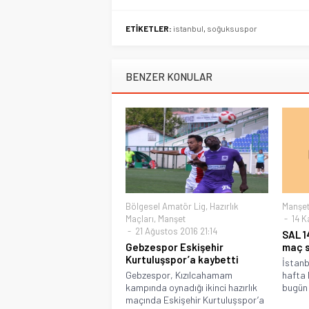
ETİKETLER:
istanbul
,
soğuksuspor
BENZER KONULAR
Bölgesel Amatör Lig
,
Hazırlık
Manşe
Maçları
,
Manşet
14 K
21 Ağustos 2016 21:14
SAL 1
Gebzespor Eskişehir
maç s
Kurtuluşspor’a kaybetti
İstanb
Gebzespor, Kızılcahamam
hafta 
kampında oynadığı ikinci hazırlık
bugün 
maçında Eskişehir Kurtuluşspor’a