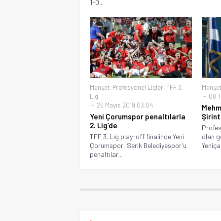
1-0...
Manşet
,
Profesyonel Ligler
,
TFF 3.
Manşe
Lig
08 T
25 Mayıs 2019 03:04
Mehm
Yeni Çorumspor penaltılarla
Şirin
2. Lig’de
Profes
TFF 3. Lig play-off finalinde Yeni
olan g
Çorumspor, Serik Belediyespor’u
Yeniçar
penaltılar...