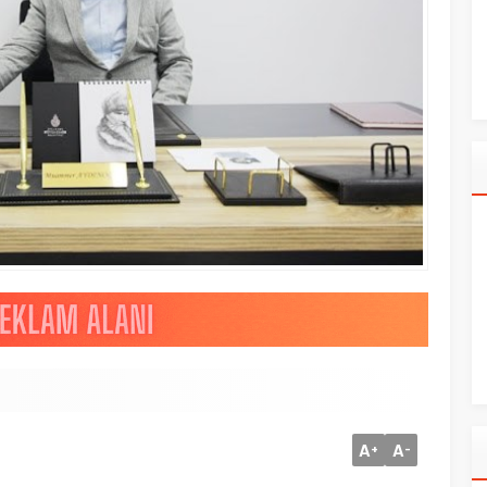
A
A
+
-