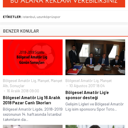
ETİKETLER:
istanbul
,
uzunköprüspor
BENZER KONULAR
Bölgesel Amatör Lig
,
Manşet
,
Manşet
Bölgesel Amatör Lig
,
Manşet
Altı
,
Sonuçlar
10 Ağustos 2017 18:04
16 Aralık 2018 09:00
Bölgesel Amatör Lig’e
Bölgesel Amatör Lig 16 Aralık
sponsor desteği
2018 Pazar Canlı Skorları
Gelişim Ligleri ve Bölgesel Amatör
Bölgesel Amatör Ligde, 2018-2019
Lig isim sponsoru Spor Toto...
sezonunun 14. haftasında İstanbul
takımların da...