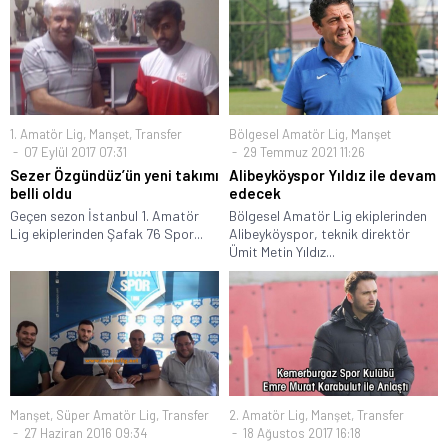
1. Amatör Lig
,
Manşet
,
Transfer
Bölgesel Amatör Lig
,
Manşet
07 Eylül 2017 07:31
29 Temmuz 2021 11:26
Sezer Özgündüz’ün yeni takımı
Alibeyköyspor Yıldız ile devam
belli oldu
edecek
Geçen sezon İstanbul 1. Amatör
Bölgesel Amatör Lig ekiplerinden
Lig ekiplerinden Şafak 76 Spor...
Alibeyköyspor, teknik direktör
Ümit Metin Yıldız...
Manşet
,
Süper Amatör Lig
,
Transfer
2. Amatör Lig
,
Manşet
,
Transfer
27 Haziran 2016 09:34
18 Ağustos 2017 16:18