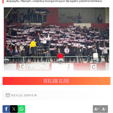
Anasayfa
»
Manşet
»
İstanbul Güngörenspor’da ligden çekilme tehlikesi
19 EYLÜL 2019 13:16
A
A
+
-