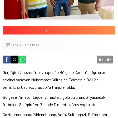
19 EYLÜL 2019 13:26
A
A
+
-
Geçtiğimiz sezon Yalovaspor ile Bölgesel Amatör Lige çıkma
sevinci yaşayan Muhammet Gültaşlar, Edirne’nin BAL’daki
temsilcisi Uzunköprüspor’a transfer oldu.
Bölgesel Amatör Ligde 17 maçta 3 golü bulunan, 31 yaşındaki
futbolcu, 3.Ligde 1 ve 2.Ligde 11 maçta görev yapmıştı.
Gaziosmanpaşa, Yıldırımbosna, Vefa, Sultangazi, Edirnespor,