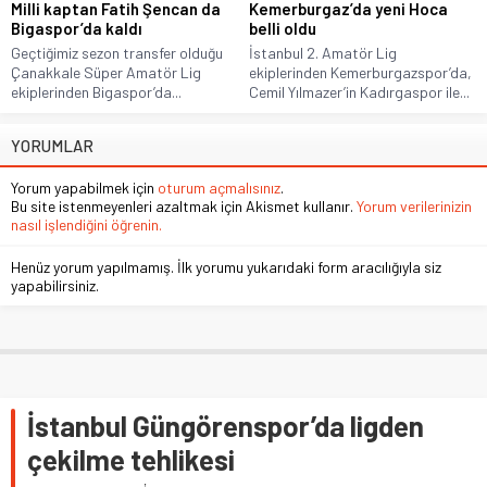
Milli kaptan Fatih Şencan da
Kemerburgaz’da yeni Hoca
Bigaspor’da kaldı
belli oldu
Geçtiğimiz sezon transfer olduğu
İstanbul 2. Amatör Lig
Çanakkale Süper Amatör Lig
ekiplerinden Kemerburgazspor’da,
ekiplerinden Bigaspor’da...
Cemil Yılmazer’in Kadırgaspor ile...
YORUMLAR
Yorum yapabilmek için
oturum açmalısınız
.
Bu site istenmeyenleri azaltmak için Akismet kullanır.
Yorum verilerinizin
nasıl işlendiğini öğrenin.
Henüz yorum yapılmamış. İlk yorumu yukarıdaki form aracılığıyla siz
yapabilirsiniz.
İstanbul Güngörenspor’da ligden
çekilme tehlikesi