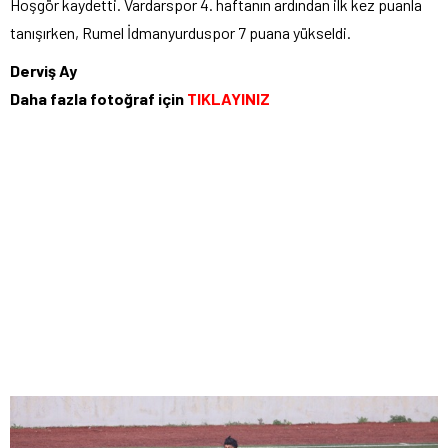
Hoşgör kaydetti. Vardarspor 4. haftanın ardından ilk kez puanla
tanışırken, Rumel İdmanyurduspor 7 puana yükseldi.
Derviş Ay
Daha fazla fotoğraf için
TIKLAYINIZ