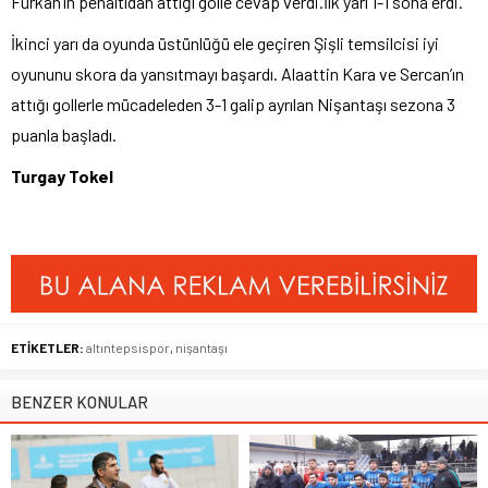
Furkan’ın penaltıdan attığı golle cevap verdi.İlk yarı 1-1 sona erdi.
İkinci yarı da oyunda üstünlüğü ele geçiren Şişli temsilcisi iyi
oyununu skora da yansıtmayı başardı. Alaattin Kara ve Sercan’ın
attığı gollerle mücadeleden 3-1 galip ayrılan Nişantaşı sezona 3
puanla başladı.
Turgay Tokel
ETİKETLER:
altıntepsispor
,
nişantaşı
BENZER KONULAR