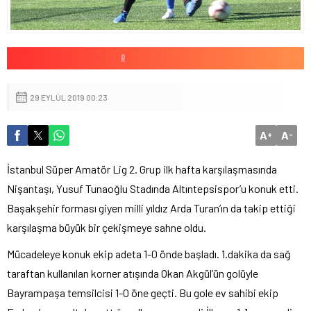
29 EYLÜL 2019 00:23
A
A
+
-
İstanbul Süper Amatör Lig 2. Grup ilk hafta karşılaşmasında
Nişantaşı, Yusuf Tunaoğlu Stadında Altıntepsispor’u konuk etti.
Başakşehir forması giyen milli yıldız Arda Turan’ın da takip ettiği
karşılaşma büyük bir çekişmeye sahne oldu.
Mücadeleye konuk ekip adeta 1-0 önde başladı. 1.dakika da sağ
taraftan kullanılan korner atışında Okan Akgül’ün golüyle
Bayrampaşa temsilcisi 1-0 öne geçti. Bu gole ev sahibi ekip