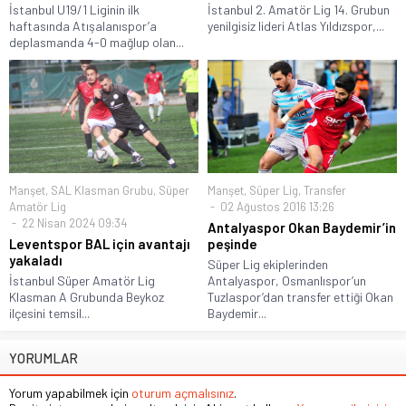
İstanbul U19/1 Liginin ilk
İstanbul 2. Amatör Lig 14. Grubun
haftasında Atışalanıspor’a
yenilgisiz lideri Atlas Yıldızspor,...
deplasmanda 4-0 mağlup olan...
Manşet
,
SAL Klasman Grubu
,
Süper
Manşet
,
Süper Lig
,
Transfer
Amatör Lig
02 Ağustos 2016 13:26
22 Nisan 2024 09:34
Antalyaspor Okan Baydemir’in
Leventspor BAL için avantajı
peşinde
yakaladı
Süper Lig ekiplerinden
İstanbul Süper Amatör Lig
Antalyaspor, Osmanlıspor’un
Klasman A Grubunda Beykoz
Tuzlaspor’dan transfer ettiği Okan
ilçesini temsil...
Baydemir...
YORUMLAR
Yorum yapabilmek için
oturum açmalısınız
.