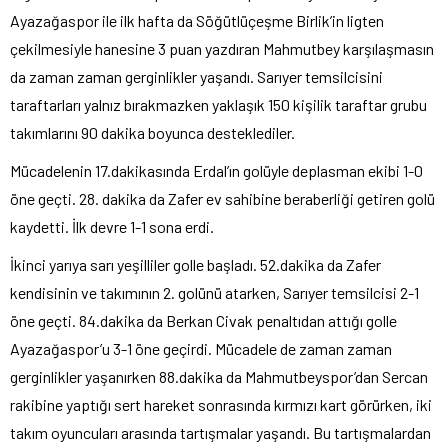
Ayazağaspor ile ilk hafta da Söğütlüçeşme Birlik’in ligten
çekilmesiyle hanesine 3 puan yazdıran Mahmutbey karşılaşmasın
da zaman zaman gerginlikler yaşandı. Sarıyer temsilcisini
taraftarları yalnız bırakmazken yaklaşık 150 kişilik taraftar grubu
takımlarını 90 dakika boyunca desteklediler.
Mücadelenin 17.dakikasında Erdal’ın golüyle deplasman ekibi 1-0
öne geçti. 28. dakika da Zafer ev sahibine beraberliği getiren golü
kaydetti. İlk devre 1-1 sona erdi.
İkinci yarıya sarı yeşilliler golle başladı. 52.dakika da Zafer
kendisinin ve takımının 2. golünü atarken, Sarıyer temsilcisi 2-1
öne geçti. 84.dakika da Berkan Civak penaltıdan attığı golle
Ayazağaspor’u 3-1 öne geçirdi. Mücadele de zaman zaman
gerginlikler yaşanırken 88.dakika da Mahmutbeyspor’dan Sercan
rakibine yaptığı sert hareket sonrasında kırmızı kart görürken, iki
takım oyuncuları arasında tartışmalar yaşandı. Bu tartışmalardan