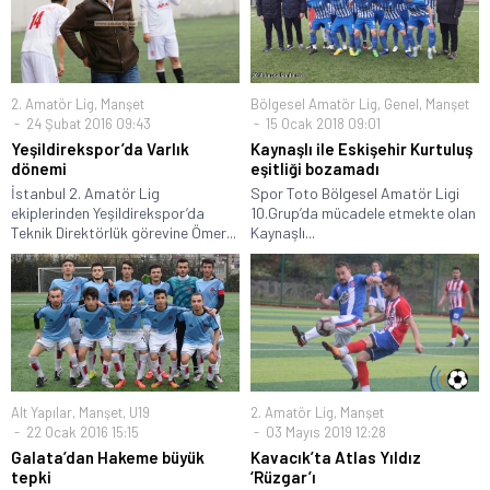
2. Amatör Lig
,
Manşet
Bölgesel Amatör Lig
,
Genel
,
Manşet
24 Şubat 2016 09:43
15 Ocak 2018 09:01
Yeşildirekspor’da Varlık
Kaynaşlı ile Eskişehir Kurtuluş
dönemi
eşitliği bozamadı
İstanbul 2. Amatör Lig
Spor Toto Bölgesel Amatör Ligi
ekiplerinden Yeşildirekspor’da
10.Grup’da mücadele etmekte olan
Teknik Direktörlük görevine Ömer...
Kaynaşlı...
Alt Yapılar
,
Manşet
,
U19
2. Amatör Lig
,
Manşet
22 Ocak 2016 15:15
03 Mayıs 2019 12:28
Galata’dan Hakeme büyük
Kavacık’ta Atlas Yıldız
tepki
‘Rüzgar’ı