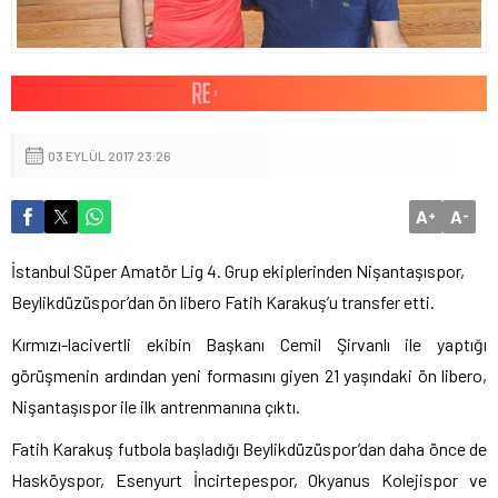
03 EYLÜL 2017 23:26
A
A
+
-
İstanbul Süper Amatör Lig 4. Grup ekiplerinden Nişantaşıspor,
Beylikdüzüspor’dan ön libero Fatih Karakuş’u transfer etti.
Kırmızı-lacivertli ekibin Başkanı Cemil Şirvanlı ile yaptığı
görüşmenin ardından yeni formasını giyen 21 yaşındaki ön libero,
Nişantaşıspor ile ilk antrenmanına çıktı.
Fatih Karakuş futbola başladığı Beylikdüzüspor’dan daha önce de
Hasköyspor, Esenyurt İncirtepespor, Okyanus Kolejispor ve