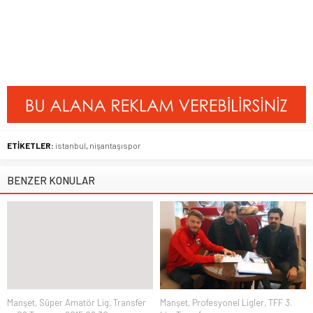
ETİKETLER:
istanbul
,
nişantaşıspor
BENZER KONULAR
Manşet
,
Süper Amatör Lig
,
Transfer
Manşet
,
Profesyonel Ligler
,
TFF 3.