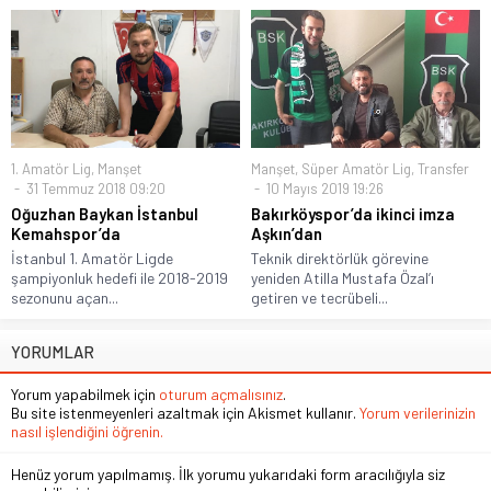
1. Amatör Lig
,
Manşet
Manşet
,
Süper Amatör Lig
,
Transfer
31 Temmuz 2018 09:20
10 Mayıs 2019 19:26
Oğuzhan Baykan İstanbul
Bakırköyspor’da ikinci imza
Kemahspor’da
Aşkın’dan
İstanbul 1. Amatör Ligde
Teknik direktörlük görevine
şampiyonluk hedefi ile 2018-2019
yeniden Atilla Mustafa Özal’ı
sezonunu açan...
getiren ve tecrübeli...
YORUMLAR
Yorum yapabilmek için
oturum açmalısınız
.
Bu site istenmeyenleri azaltmak için Akismet kullanır.
Yorum verilerinizin
nasıl işlendiğini öğrenin.
Henüz yorum yapılmamış. İlk yorumu yukarıdaki form aracılığıyla siz