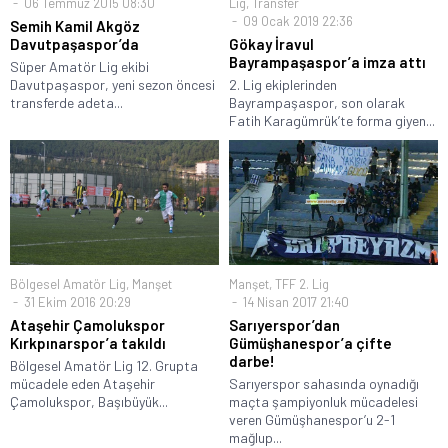
06 Temmuz 2015 08:30
Lig
,
Transfer
09 Ocak 2019 22:36
Semih Kamil Akgöz
Davutpaşaspor’da
Gökay İravul
Bayrampaşaspor’a imza attı
Süper Amatör Lig ekibi
Davutpaşaspor, yeni sezon öncesi
2. Lig ekiplerinden
transferde adeta...
Bayrampaşaspor, son olarak
Fatih Karagümrük’te forma giyen...
Bölgesel Amatör Lig
,
Manşet
Manşet
,
TFF 2. Lig
31 Ekim 2016 20:29
14 Nisan 2017 21:40
Ataşehir Çamolukspor
Sarıyerspor’dan
Kırkpınarspor’a takıldı
Gümüşhanespor’a çifte
darbe!
Bölgesel Amatör Lig 12. Grupta
mücadele eden Ataşehir
Sarıyerspor sahasında oynadığı
Çamolukspor, Başıbüyük...
maçta şampiyonluk mücadelesi
veren Gümüşhanespor’u 2-1
mağlup...