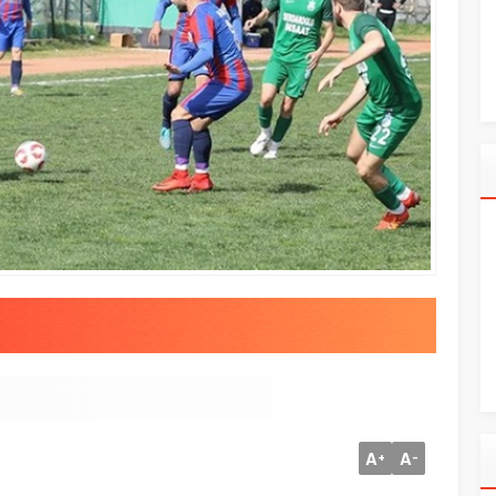
A
A
+
-