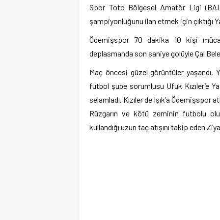
Spor Toto Bölgesel Amatör Ligi (BAL
şampiyonluğunu ilan etmek için çıktığı
Ödemişspor 70 dakika 10 kişi mücad
deplasmanda son saniye golüyle Çal Beled
Maç öncesi güzel görüntüler yaşandı.
futbol şube sorumlusu Ufuk Kızıler’e Yata
selamladı. Kızıler de Işık’a Ödemişspor atk
Rüzgarın ve kötü zeminin futbolu olu
kullandığı uzun taç atışını takip eden Ziya