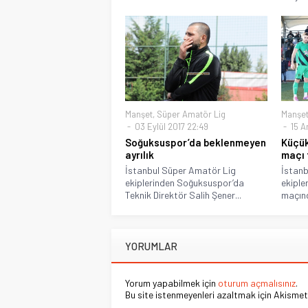
Manşet
,
Süper Amatör Lig
Manşe
03 Eylül 2017 22:49
15 A
Soğuksuspor’da beklenmeyen
Küçü
ayrılık
maçı 
İstanbul Süper Amatör Lig
İstanb
ekiplerinden Soğuksuspor’da
ekiple
Teknik Direktör Salih Şener...
maçınd
YORUMLAR
Yorum yapabilmek için
oturum açmalısınız
.
Bu site istenmeyenleri azaltmak için Akismet 