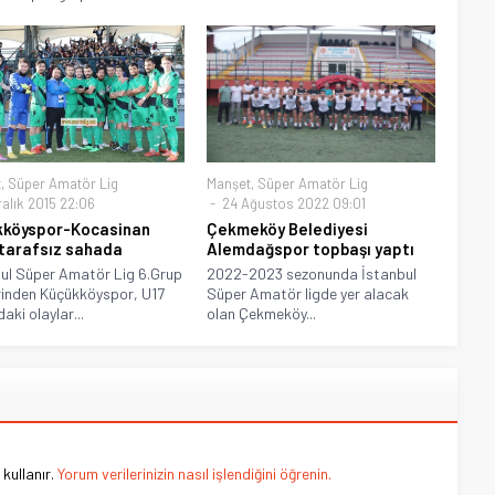
t
,
Süper Amatör Lig
Manşet
,
Süper Amatör Lig
ralık 2015 22:06
24 Ağustos 2022 09:01
kköyspor-Kocasinan
Çekmeköy Belediyesi
tarafsız sahada
Alemdağspor topbaşı yaptı
ul Süper Amatör Lig 6.Grup
2022-2023 sezonunda İstanbul
rinden Küçükköyspor, U17
Süper Amatör ligde yer alacak
aki olaylar...
olan Çekmeköy...
kullanır.
Yorum verilerinizin nasıl işlendiğini öğrenin.