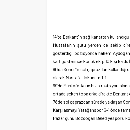
14’te Berkant’ın sağ kanattan kullandığu
Mustafa’nın şutu yerden de sekip dire
gösterdiği pozisyonda hakem Aydoğan Ka
kart gösterince konuk ekip 10 kişi kaldı. İl
60’da Soner’in sol çaprazdan kullandığı 
olarak Mustafa dokundu: 1-1
69’da Mustafa Acun hızla rakip yarı alan
ortada seken topa arka direkte Berkant
78’de sol çaprazdan süratle yaklaşan Son
Karşılaşmayı Yatağanspor 3-1 önde tama
Pazar günü Bozdoğan Belediyespor’u k