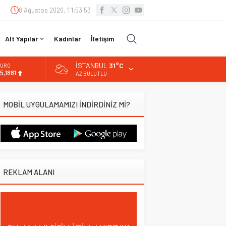
8 Ağustos 2026, 11:53:54
Alt Yapılar
Kadınlar
İletişim
İSTANBUL
31°C
URO
5,1881
AZ BULUTLU
LTIN
.660,55
MOBİL UYGULAMAMIZI İNDİRDİNİZ Mİ?
İST
3.779,39
OLAR
7,7111
REKLAM ALANI