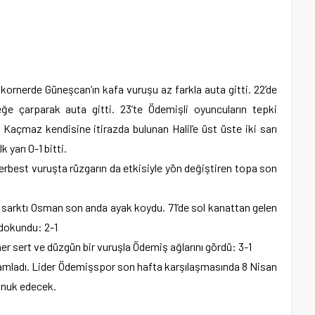
 kornerde Güneşcan’ın kafa vuruşu az farkla auta gitti. 22’de
ğe çarparak auta gitti. 23’te Ödemişli oyuncuların tepki
çmaz kendisine itirazda bulunan Halil’e üst üste iki sarı
k yarı 0-1 bitti.
serbest vuruşta rüzgarın da etkisiyle yön değiştiren topa son
a sarktı Osman son anda ayak koydu. 71’de sol kanattan gelen
 dokundu: 2-1
er sert ve düzgün bir vuruşla Ödemiş ağlarını gördü: 3-1
mladı. Lider Ödemişspor son hafta karşılaşmasında 8 Nisan
onuk edecek.