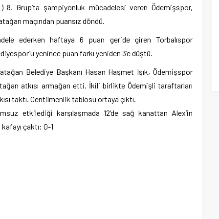
) 8. Grup’ta şampiyonluk mücadelesi veren Ödemişspor,
 Yatağan maçından puansız döndü.
ele ederken haftaya 6 puan geride giren Torbalıspor
iyespor’u yenince puan farkı yeniden 3’e düştü.
 Yatağan Belediye Başkanı Hasan Haşmet Işık, Ödemişspor
ğan atkısı armağan etti. İkili birlikte Ödemişli taraftarları
ısı taktı. Centilmenlik tablosu ortaya çıktı.
msuz etkilediği karşılaşmada 12’de sağ kanattan Alex’in
 kafayı çaktı: 0-1