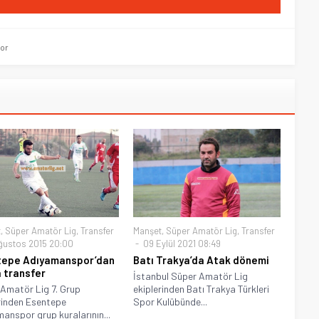
or
t
,
Süper Amatör Lig
,
Transfer
Manşet
,
Süper Amatör Lig
,
Transfer
ğustos 2015 20:00
09 Eylül 2021 08:49
tepe Adıyamanspor’dan
Batı Trakya’da Atak dönemi
 transfer
İstanbul Süper Amatör Lig
Amatör Lig 7. Grup
ekiplerinden Batı Trakya Türkleri
rinden Esentepe
Spor Kulübünde...
anspor grup kuralarının...