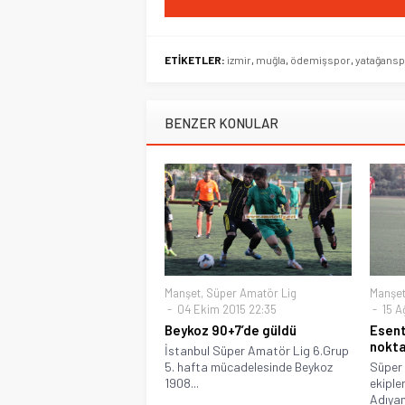
ETİKETLER:
izmir
,
muğla
,
ödemişspor
,
yatağansp
BENZER KONULAR
Manşet
,
Süper Amatör Lig
Manşe
04 Ekim 2015 22:35
15 A
Beykoz 90+7’de güldü
Esen
nokta
İstanbul Süper Amatör Lig 6.Grup
5. hafta mücadelesinde Beykoz
Süper 
1908...
ekiple
Adıyam