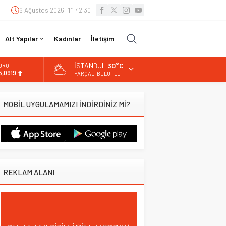
6 Ağustos 2026, 11:42:31
Alt Yapılar
Kadınlar
İletişim
İSTANBUL
30°C
URO
5,0919
PARÇALI BULUTLU
LTIN
.525,81
MOBİL UYGULAMAMIZI İNDİRDİNİZ Mİ?
İST
3.703,13
OLAR
7,5932
REKLAM ALANI