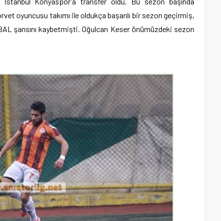
 İstanbul Konyaspor’a transfer oldu. Bu sezon başında
rvet oyuncusu takımı ile oldukça başarılı bir sezon geçirmiş,
a BAL şansını kaybetmişti. Oğulcan Keser önümüzdeki sezon