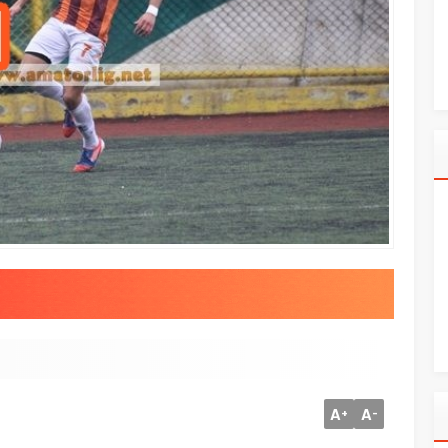
A
A
+
-