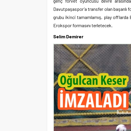
genç forvet oyuncusu devre arasında
Davutpaşaspor’a transfer olan başarılı fo
grubu ikinci tamamlamış, play offlard
Erokspor formasını terletecek.
Selim Demirer