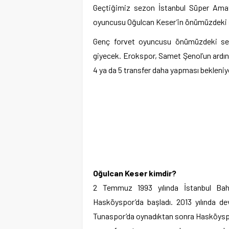
Geçtiğimiz sezon İstanbul Süper Amat
oyuncusu Oğulcan Keser’in önümüzdeki s
Genç forvet oyuncusu önümüzdeki sez
giyecek. Erokspor, Samet Şenol’un ardınd
4 ya da 5 transfer daha yapması bekleniy
Oğulcan Keser kimdir?
2 Temmuz 1993 yılında İstanbul Bahç
Hasköyspor’da başladı. 2013 yılında d
Tunaspor’da oynadıktan sonra Hasköyspo