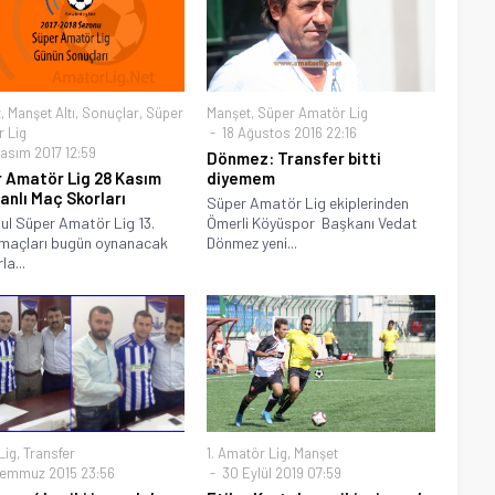
t
,
Manşet Altı
,
Sonuçlar
,
Süper
Manşet
,
Süper Amatör Lig
 Lig
18 Ağustos 2016 22:16
asım 2017 12:59
Dönmez: Transfer bitti
 Amatör Lig 28 Kasım
diyemem
Canlı Maç Skorları
Süper Amatör Lig ekiplerinden
ul Süper Amatör Lig 13.
Ömerli Köyüspor Başkanı Vedat
 maçları bugün oynanacak
Dönmez yeni...
la...
Lig
,
Transfer
1. Amatör Lig
,
Manşet
emmuz 2015 23:56
30 Eylül 2019 07:59