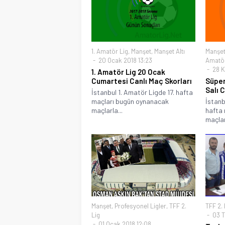
1. Amatör Lig
,
Manşet
,
Manşet Altı
Manşe
20 Ocak 2018 13:23
Amatör
28 K
1. Amatör Lig 20 Ocak
Cumartesi Canlı Maç Skorları
Süper
Salı 
İstanbul 1. Amatör Ligde 17. hafta
maçları bugün oynanacak
İstanb
maçlarla...
hafta
maçlar
Manşet
,
Profesyonel Ligler
,
TFF 2.
TFF 2. 
Lig
03 T
01 Ocak 2018 12:08