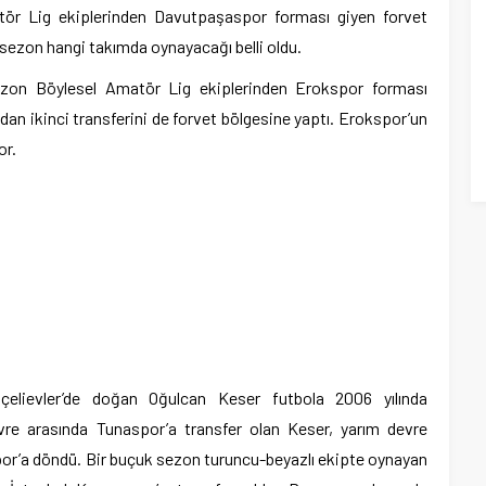
ör Lig ekiplerinden Davutpaşaspor forması giyen forvet
ezon hangi takımda oynayacağı belli oldu.
on Böylesel Amatör Lig ekiplerinden Erokspor forması
an ikinci transferini de forvet bölgesine yaptı. Erokspor’un
or.
elievler’de doğan Oğulcan Keser futbola 2006 yılında
evre arasında Tunaspor’a transfer olan Keser, yarım devre
r’a döndü. Bir buçuk sezon turuncu-beyazlı ekipte oynayan