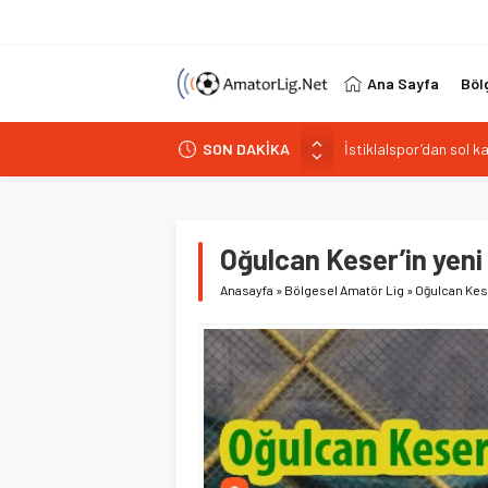
Ana Sayfa
Böl
SON DAKİKA
Paşabahçespor’da spor
İstanbul Gençlerbirliğ
Vardarspor teknik eki
Kuzeyin Kaplanları Kay
Oğulcan Keser’in yeni 
İstiklalspor’dan sol 
Anasayfa
»
Bölgesel Amatör Lig
»
Oğulcan Kese