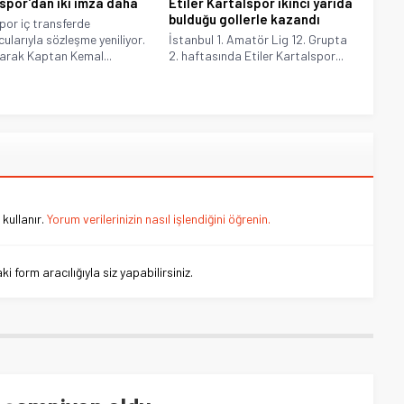
spor’dan iki imza daha
Etiler Kartalspor ikinci yarıda
bulduğu gollerle kazandı
por iç transferde
cularıyla sözleşme yeniliyor.
İstanbul 1. Amatör Lig 12. Grupta
arak Kaptan Kemal...
2. haftasında Etiler Kartalspor...
kullanır.
Yorum verilerinizin nasıl işlendiğini öğrenin.
 form aracılığıyla siz yapabilirsiniz.