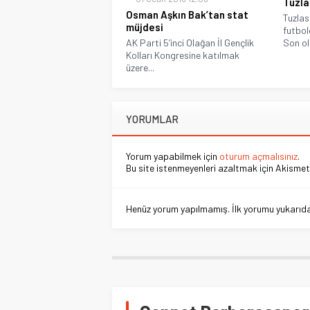
Tuzla
Osman Aşkın Bak’tan stat
Tuzlas
müjdesi
futbol
AK Parti 5’inci Olağan İl Gençlik
Son ol
Kolları Kongresine katılmak
üzere...
YORUMLAR
Yorum yapabilmek için
oturum açmalısınız
.
Bu site istenmeyenleri azaltmak için Akismet 
Henüz yorum yapılmamış. İlk yorumu yukarıdaki