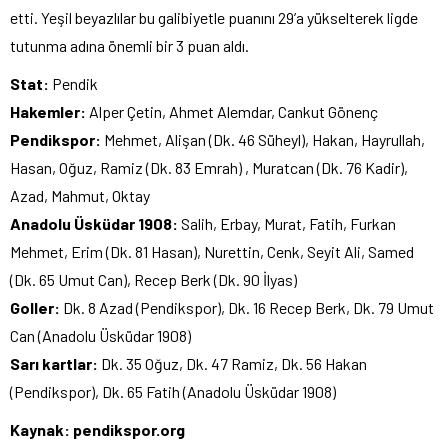
etti. Yeşil beyazlılar bu galibiyetle puanını 29’a yükselterek ligde
tutunma adına önemli bir 3 puan aldı.
Stat:
Pendik
Hakemler:
Alper Çetin, Ahmet Alemdar, Cankut Gönenç
Pendikspor:
Mehmet, Alişan (Dk. 46 Süheyl), Hakan, Hayrullah,
Hasan, Oğuz, Ramiz (Dk. 83 Emrah) , Muratcan (Dk. 76 Kadir),
Azad, Mahmut, Oktay
Anadolu Üsküdar 1908:
Salih, Erbay, Murat, Fatih, Furkan
Mehmet, Erim (Dk. 81 Hasan), Nurettin, Cenk, Seyit Ali, Samed
(Dk. 65 Umut Can), Recep Berk (Dk. 90 İlyas)
Goller:
Dk. 8 Azad (Pendikspor), Dk. 16 Recep Berk, Dk. 79 Umut
Can (Anadolu Üsküdar 1908)
Sarı kartlar:
Dk. 35 Oğuz, Dk. 47 Ramiz, Dk. 56 Hakan
(Pendikspor), Dk. 65 Fatih (Anadolu Üsküdar 1908)
Kaynak: pendikspor.org