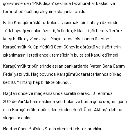
görev evlerden “PKK dışarı” şeklinde tezahüratlar başladı ve
terörist bölücübaşı aleyhine sloganlar atıldı.
Fatih Karagümrüklü futbolcular, ısınmak için sahaya üzerinde
Türk bayrağı yer alan özel tişörtlerle çıktılar. Tişörtlerde, “teröre
karşı birlikteyiz” yazılıydı. Maçın temsilcisi bunun üzerine
Karagümrük Kulüp Müdürü Cem Güney’le görüştü ve tişörtlerin
çıkarılmasını istedi ancak temsilcinin bu talebi kabul edilmedi.
Karagümrük tribünlerinde asılan pankartlarda “Vatan Sana Canım
Feda” yazılıydı. Maç boyunca Karagümrük taraftarlarınca birkaç
kez 10. Yıl Marşı hep birlikte okundu.
Maçtan önce ve maç esnasında sürekli olarak, 18 Temmuz
2012’de Van’da hain saldırıda şehit olan ve Cuma günü doğum günü
olan Karagümrük tribün liderlerinden Şehit Ümit Akbaş’ın lehine
sloganlar atıldı.
Maçtan önce Polisler, Stada girenleri tek tek aradılar.