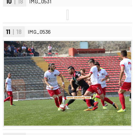
10
| 18
IMG_0531
11
| 18
IMG_0536