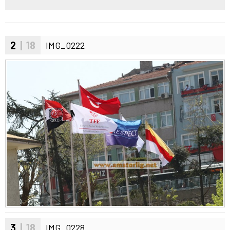
2
| 18
IMG_0222
3
| 18
IMG_0228