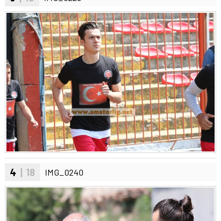
4
| 18
IMG_0240