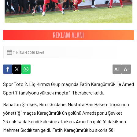
11 NISAN 2016 12:46
A
A
+
-
Spor Toto 2. Lig Kırmızı Grup maçında Fatih Karagümrük ile Amed
Sportif tansiyonu yüksek maçta 1-1 berabere kaldı.
Bahattin Şimşek, Birol Güldane, Mustafa Han Hakem triosunun
yönettiği maçta Karagümrük’ün golünü Amedsporlu Şevket
23.dakikada kendi kalesine atarken, Amed’in golü 41.dakikada
Mehmet Sıddık’tan geldi. Fatih Karagümrük bu skorla 38,