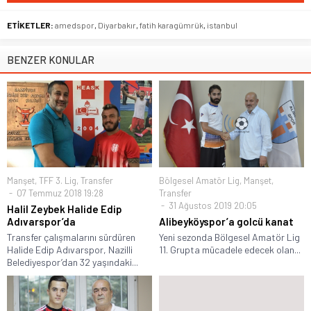
ETİKETLER:
amedspor
,
Diyarbakır
,
fatih karagümrük
,
istanbul
BENZER KONULAR
Manşet
,
TFF 3. Lig
,
Transfer
Bölgesel Amatör Lig
,
Manşet
,
07 Temmuz 2018 19:28
Transfer
31 Ağustos 2019 20:05
Halil Zeybek Halide Edip
Adıvarspor’da
Alibeyköyspor’a golcü kanat
Transfer çalışmalarını sürdüren
Yeni sezonda Bölgesel Amatör Lig
Halide Edip Adıvarspor, Nazilli
11. Grupta mücadele edecek olan...
Belediyespor’dan 32 yaşındaki...