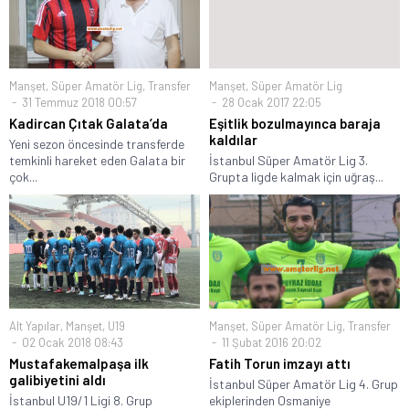
Manşet
,
Süper Amatör Lig
,
Transfer
Manşet
,
Süper Amatör Lig
31 Temmuz 2018 00:57
28 Ocak 2017 22:05
Kadircan Çıtak Galata’da
Eşitlik bozulmayınca baraja
kaldılar
Yeni sezon öncesinde transferde
temkinli hareket eden Galata bir
İstanbul Süper Amatör Lig 3.
çok...
Grupta ligde kalmak için uğraş...
Alt Yapılar
,
Manşet
,
U19
Manşet
,
Süper Amatör Lig
,
Transfer
02 Ocak 2018 08:43
11 Şubat 2016 20:02
Mustafakemalpaşa ilk
Fatih Torun imzayı attı
galibiyetini aldı
İstanbul Süper Amatör Lig 4. Grup
İstanbul U19/1 Ligi 8. Grup
ekiplerinden Osmaniye