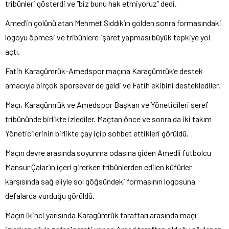
tribünleri gösterdi ve “biz bunu hak etmiyoruz” dedi.
Amed’in golünü atan Mehmet Sıddık’ın golden sonra formasındaki
logoyu öpmesi ve tribünlere işaret yapması büyük tepkiye yol
açtı.
Fatih Karagümrük-Amedspor maçına Karagümrük’e destek
amacıyla birçok sporsever de geldi ve Fatih ekibini desteklediler.
Maçı, Karagümrük ve Amedspor Başkan ve Yöneticileri şeref
tribününde birlikte izlediler. Maçtan önce ve sonra da iki takım
Yöneticilerinin birlikte çay içip sohbet ettikleri görüldü.
Maçın devre arasında soyunma odasına giden Amedli futbolcu
Mansur Çalar’ın içeri girerken tribünlerden edilen küfürler
karşısında sağ eliyle sol göğsündeki formasının logosuna
defalarca vurduğu görüldü.
Maçın ikinci yarısında Karagümrük taraftarı arasında maçı