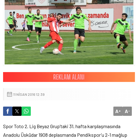
11 NISAN 2016 12:39
A
A
+
-
Spor Toto 2. Lig Beyaz Grup’taki 31. hafta karşılaşmasında
Anadolu Üsküdar 1908 deplasmanda Pendikspor’u 2-1 mağlup