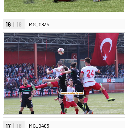
16
| 18
IMG_0834
17
| 18
IMG_9485