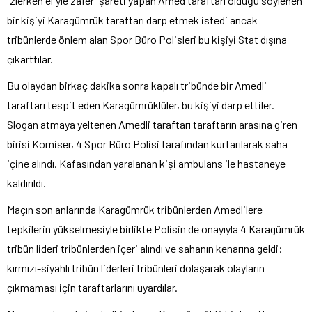
izlerken eliyle zafer işareti yapan Amed taraftarı olduğu söylenen
bir kişiyi Karagümrük taraftarı darp etmek istedi ancak
tribünlerde önlem alan Spor Büro Polisleri bu kişiyi Stat dışına
çıkarttılar.
Bu olaydan birkaç dakika sonra kapalı tribünde bir Amedli
taraftarı tespit eden Karagümrüklüler, bu kişiyi darp ettiler.
Slogan atmaya yeltenen Amedli taraftarı taraftarın arasına giren
birisi Komiser, 4 Spor Büro Polisi tarafından kurtarılarak saha
içine alındı. Kafasından yaralanan kişi ambulans ile hastaneye
kaldırıldı.
Maçın son anlarında Karagümrük tribünlerden Amedlilere
tepkilerin yükselmesiyle birlikte Polisin de onayıyla 4 Karagümrük
tribün lideri tribünlerden içeri alındı ve sahanın kenarına geldi;
kırmızı-siyahlı tribün liderleri tribünleri dolaşarak olayların
çıkmaması için taraftarlarını uyardılar.