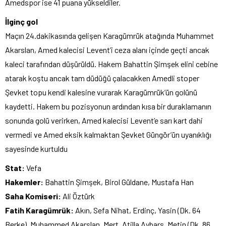
Amedspor ise 41 puana yükseldiler.
İlginç gol
Maçın 24.dakikasında gelişen Karagümrük atağında Muhammet
Akarslan, Amed kalecisi Levent’i ceza alanı içinde geçti ancak
kaleci tarafından düşürüldü. Hakem Bahattin Şimşek elini cebine
atarak koştu ancak tam düdüğü çalacakken Amedli stoper
Şevket topu kendi kalesine vurarak Karagümrük’ün golünü
kaydetti. Hakem bu pozisyonun ardından kısa bir duraklamanın
sonunda golü verirken, Amed kalecisi Levent’e sarı kart dahi
vermedi ve Amed eksik kalmaktan Şevket Güngör’ün uyanıklığı
sayesinde kurtuldu
Stat:
Vefa
Hakemler:
Bahattin Şimşek, Birol Güldane, Mustafa Han
Saha Komiseri:
Ali Öztürk
Fatih Karagümrük:
Akın, Sefa Nihat, Erdinç, Yasin (Dk. 64
Berke), Muhammed Akarslan, Mert, Atilla Aybars, Metin (Dk. 86