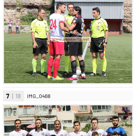
7
| 18
IMG_0468