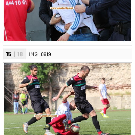
15
| 18
IMG_0819