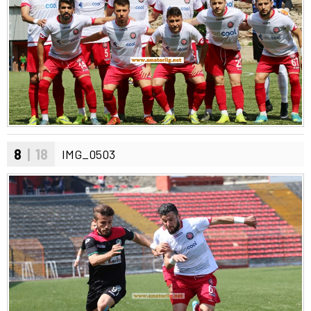
8
| 18
IMG_0503