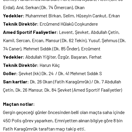
Erdal), Anıl, Serkan (Dk. 74 Ömercan), Okan
Yedekler:
Muhammet Birkan, Selim, Hüseyin Cankut, Erkan
Teknik Direktör:
Ercümend Hülakü Coşkundere
Amed Sportif Faaliyetler:
Levent, Şevket, Abdullah Çetin,
Kamil, Sercan, Ercan, Mansur (Dk. 62 Tekin), Yusuf, Şehmus (Dk.
74 Caner), Mehmet Sıddık (Dk. 85 Önder), Ercüment
Yedekler:
Abdullah Yiğiter, Özgür, Başaran, Ferhat
Teknik Direktör:
Harun Kılıç
Goller:
Şevket (kk) Dk. 24 / Dk. 41 Mehmet Sıddık S
Sarı kartlar:
Dk. 26 Okan (Fatih Karagümrük) / Dk. 7 Abdullah
Çetin, Dk. 26 Mansur, Dk. 84 Şevket (Amed Sportif Faaliyetler)
Maçtan notlar:
Gergin geçeceği günler öncesinden belli olan maçta saha içinde
450 Polis görev yaparken, Emniyetten alınan bilgiye göre 8 bin
Fatih Karagümrük taraftarı maçı takip etti.