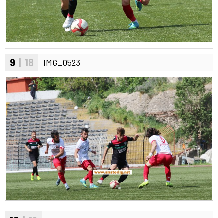
9
| 18
IMG_0523