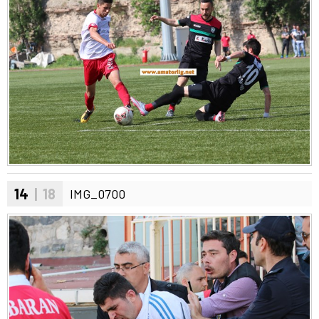
14
| 18
IMG_0700