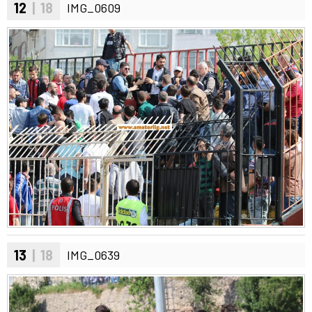
12
| 18
IMG_0609
13
| 18
IMG_0639