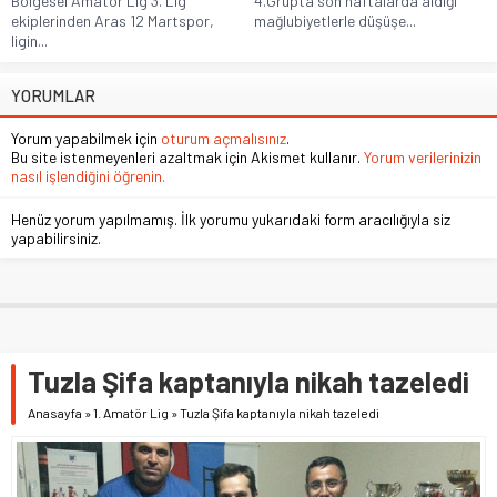
Bölgesel Amatör Lig 3. Lig
4.Grupta son haftalarda aldığı
ekiplerinden Aras 12 Martspor,
mağlubiyetlerle düşüşe...
ligin...
YORUMLAR
Yorum yapabilmek için
oturum açmalısınız
.
Bu site istenmeyenleri azaltmak için Akismet kullanır.
Yorum verilerinizin
nasıl işlendiğini öğrenin.
Henüz yorum yapılmamış. İlk yorumu yukarıdaki form aracılığıyla siz
yapabilirsiniz.
Tuzla Şifa kaptanıyla nikah tazeledi
Anasayfa
»
1. Amatör Lig
»
Tuzla Şifa kaptanıyla nikah tazeledi