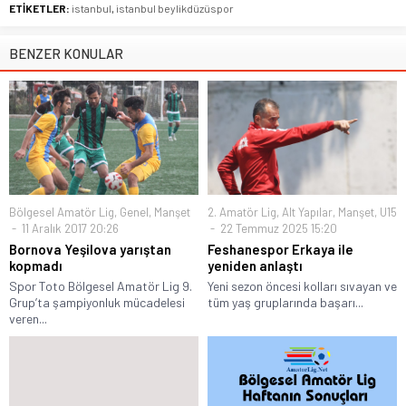
ETİKETLER:
istanbul
,
istanbul beylikdüzüspor
BENZER KONULAR
Bölgesel Amatör Lig
,
Genel
,
Manşet
2. Amatör Lig
,
Alt Yapılar
,
Manşet
,
U15
11 Aralık 2017 20:26
22 Temmuz 2025 15:20
Bornova Yeşilova yarıştan
Feshanespor Erkaya ile
kopmadı
yeniden anlaştı
Spor Toto Bölgesel Amatör Lig 9.
Yeni sezon öncesi kolları sıvayan ve
Grup’ta şampiyonluk mücadelesi
tüm yaş gruplarında başarı...
veren...