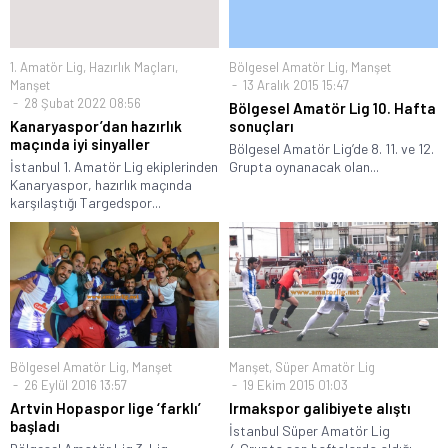
1. Amatör Lig
,
Hazırlık Maçları
,
Bölgesel Amatör Lig
,
Manşet
Manşet
13 Aralık 2015 15:47
28 Şubat 2022 08:56
Bölgesel Amatör Lig 10. Hafta
Kanaryaspor’dan hazırlık
sonuçları
maçında iyi sinyaller
Bölgesel Amatör Lig’de 8. 11. ve 12.
İstanbul 1. Amatör Lig ekiplerinden
Grupta oynanacak olan...
Kanaryaspor, hazırlık maçında
karşılaştığı Targedspor...
Bölgesel Amatör Lig
,
Manşet
Manşet
,
Süper Amatör Lig
26 Eylül 2016 13:57
19 Ekim 2015 01:03
Artvin Hopaspor lige ‘farklı’
Irmakspor galibiyete alıştı
başladı
İstanbul Süper Amatör Lig