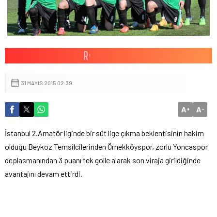
31 MAYIS 2015 02:39
A
A
+
-
İstanbul 2.Amatör liginde bir süt lige çıkma beklentisinin hakim
olduğu Beykoz Temsilcilerinden Örnekköyspor, zorlu Yoncaspor
deplasmanından 3 puanı tek golle alarak son viraja girildiğinde
avantajını devam ettirdi.