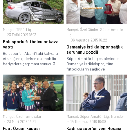
Manşet
,
TFF 1. Lig
Manşet
,
Özel Günler
,
Süper Amatör
23 Eylül 2021 18:13
Lig
06 Ağustos 2015 16:22
Bolusporlu futbolcular kaza
yaptı
Osmaniye İstiklalspor sağlık
sorununu çözdü
Boluspor’un Abant’taki kahvaltı
etkinliğine giderken otomobilin
Süper Amatör Lig ekiplerinden
bariyerlere çarpması sonucu 3...
Osmaniye İstiklalspor, tüm
futbolcuların sağlık ve...
Manşet
,
Özel Turnuvalar
Manşet
,
Süper Amatör Lig
,
Transfer
23 Mart 2016 14:31
14 Temmuz 2018 16:08
Fuat Özcan kupası
Kadırgaspor’un yeni Hocası