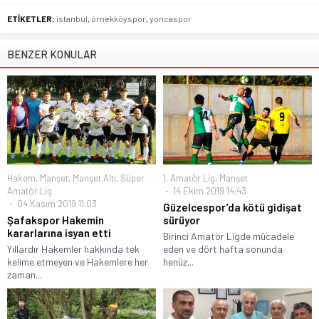
ETİKETLER:
istanbul
,
örnekköyspor
,
yoncaspor
BENZER KONULAR
Hakem
,
Manşet
,
Manşet Altı
,
Süper
1. Amatör Lig
,
Manşet
Amatör Lig
14 Ekim 2019 14:43
04 Kasım 2019 11:03
Güzelcespor’da kötü gidişat
Şafakspor Hakemin
sürüyor
kararlarına isyan etti
Birinci Amatör Ligde mücadele
Yıllardır Hakemler hakkında tek
eden ve dört hafta sonunda
kelime etmeyen ve Hakemlere her
henüz...
zaman...