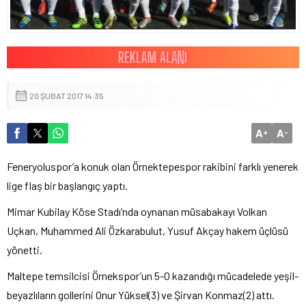
20 ŞUBAT 2017 14:35
A
A
+
-
Feneryoluspor’a konuk olan Örnektepespor rakibini farklı yenerek
lige flaş bir başlangıç yaptı.
Mimar Kubilay Köse Stadı’nda oynanan müsabakayı Volkan
Uçkan, Muhammed Ali Özkarabulut, Yusuf Akçay hakem üçlüsü
yönetti.
Maltepe temsilcisi Örnekspor’un 5-0 kazandığı mücadelede yeşil-
beyazlıların gollerini Onur Yüksel(3) ve Şirvan Konmaz(2) attı.