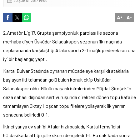
20 ŞUBAT 2017 14:00
A
A
+
-
2.Amatör Lig 17. Grupta şampiyonluk parolası ile sezona
merhaba diyen Üsküdar Salacakspor, sezonun ilk maçında
deplasmanda karşılaştığı Atalarspor’u 2-1 mağlup ederek sezona
iyi bir başlangıç yaptı.
Kartal Bulvar Stadında oynanan mücadeleye karşılıklı ataklarla
başlayan iki takımdan golü bulan konuk ekip Üsküdar
Salacakspor oldu. Günün başarılı isimlerinden Müjdat Şimşek’in
ceza sahası dışından sert vuruşunda direkten dönen topu kafa ile
tamamlayan Oktay Hoşcan topu filelere yollayarak ilk yarının
sonucunu belirledi 0-1.
İkinci yarıya ev sahibi Atalar hızlı başladı, Kartal temsilcisi
60.dakikada attığı golle skoru dengeledi 1-1. Bu dakikada sonra