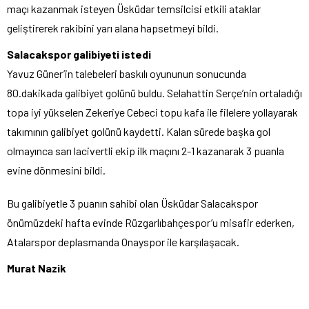
maçı kazanmak isteyen Üsküdar temsilcisi etkili ataklar
geliştirerek rakibini yarı alana hapsetmeyi bildi.
Salacakspor galibiyeti istedi
Yavuz Güner’in talebeleri baskılı oyununun sonucunda
80.dakikada galibiyet golünü buldu. Selahattin Serçe’nin ortaladığı
topa iyi yükselen Zekeriye Cebeci topu kafa ile filelere yollayarak
takımının galibiyet golünü kaydetti. Kalan sürede başka gol
olmayınca sarı lacivertli ekip ilk maçını 2-1 kazanarak 3 puanla
evine dönmesini bildi.
Bu galibiyetle 3 puanın sahibi olan Üsküdar Salacakspor
önümüzdeki hafta evinde Rüzgarlıbahçespor’u misafir ederken,
Atalarspor deplasmanda Onayspor ile karşılaşacak.
Murat Nazik