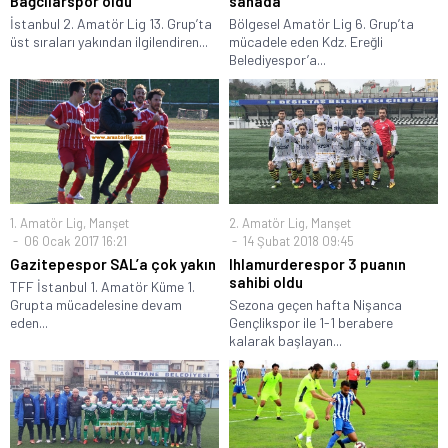
Bağcılarspor oldu
sahada
İstanbul 2. Amatör Lig 13. Grup’ta
Bölgesel Amatör Lig 6. Grup’ta
üst sıraları yakından ilgilendiren...
mücadele eden Kdz. Ereğli
Belediyespor’a...
1. Amatör Lig
,
Manşet
2. Amatör Lig
,
Manşet
06 Ocak 2017 16:21
14 Şubat 2018 09:45
Gazitepespor SAL’a çok yakın
Ihlamurderespor 3 puanın
sahibi oldu
TFF İstanbul 1. Amatör Küme 1.
Grupta mücadelesine devam
Sezona geçen hafta Nişanca
eden...
Gençlikspor ile 1-1 berabere
kalarak başlayan...