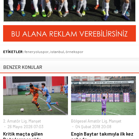
ETİKETLER:
feneryoluspor
,
istanbul
,
örnekspor
BENZER KONULAR
2. Amatör Lig
,
Manşet
Bölgesel Amatör Lig
,
Manşet
26 Mayıs 2026 07:03
04 Şubat 2018 20:08
Kritik maçta gülen
Engin Baytar takımıyla ilk kez