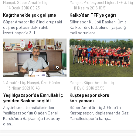
Manşet
,
Süper Amatör Lig
Manşet
,
Profesyonel Ligler
,
TFF 3. Lig
14 Ocak 2016 09:23
18 Kasım 2016 10:51
Kağıthane’de şok gelişme
Kalko’dan TFF’ye çağrı
Süper Amatör ligi 8’inci gruptaki
Silivrispor Kulübü Başkanı Ümit
düşme potasındaki rakibi
Kalko, Türk futbolunun yaşadığı
İzzettinspor’a 3-1...
mali sorunlara...
1. Amatör Lig
,
Manşet
,
Özel Günler
Manşet
,
Süper Amatör Lig
13 Nisan 2021 10:46
11 Eylül 2016 23:55
Yeşilılgazspor’da Emrullah İç
Kuştepespor skoru
yeniden Başkan seçildi
koruyamadı
Zeytinburnu temsilcilerinden
Süper Amatör Lig 3. Grup’ta
Yeşilılgazspor’un Olağan Genel
Kuştepespor, deplasmanda Gazi
Kurulu’nda Başkanlığa tek aday
Mahallesispor’a karşı...
olan...