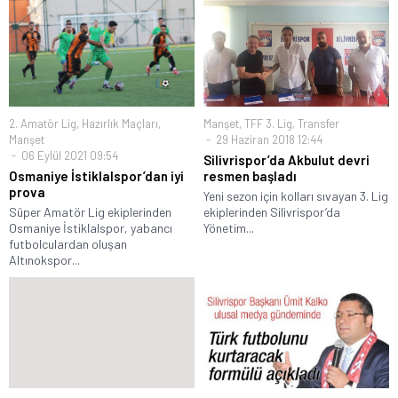
2. Amatör Lig
,
Hazırlık Maçları
,
Manşet
,
TFF 3. Lig
,
Transfer
Manşet
29 Haziran 2018 12:44
06 Eylül 2021 09:54
Silivrispor’da Akbulut devri
Osmaniye İstiklalspor’dan iyi
resmen başladı
prova
Yeni sezon için kolları sıvayan 3. Lig
Süper Amatör Lig ekiplerinden
ekiplerinden Silivrispor’da
Osmaniye İstiklalspor, yabancı
Yönetim...
futbolculardan oluşan
Altınokspor...