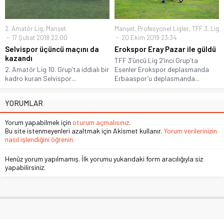
2. Amatör Lig
,
Manşet
Manşet
,
Profesyonel Ligler
,
TFF 3. Lig
17 Şubat 2018 22:00
20 Ekim 2019 23:34
Selvispor üçüncü maçını da
Erokspor Eray Pazar ile güldü
kazandı
TFF 3’üncü Lig 2’inci Grup’ta
2. Amatör Lig 10. Grup’ta iddialı bir
Esenler Erokspor deplasmanda
kadro kuran Selvispor...
Erbaaspor’u deplasmanda...
YORUMLAR
Yorum yapabilmek için
oturum açmalısınız
.
Bu site istenmeyenleri azaltmak için Akismet kullanır.
Yorum verilerinizin
nasıl işlendiğini öğrenin.
Henüz yorum yapılmamış. İlk yorumu yukarıdaki form aracılığıyla siz
yapabilirsiniz.