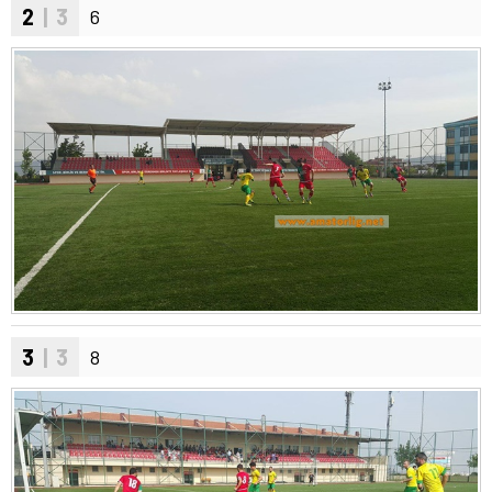
2
| 3
6
3
| 3
8