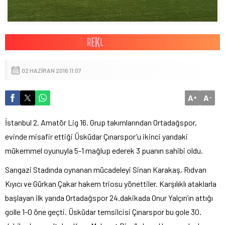
02 HAZIRAN 2016 11:07
A
A
+
-
İstanbul 2. Amatör Lig 16. Grup takımlarından Ortadağspor,
evinde misafir ettiği Üsküdar Çınarspor’u ikinci yarıdaki
mükemmel oyunuyla 5-1 mağlup ederek 3 puanın sahibi oldu.
Sarıgazi Stadında oynanan mücadeleyi Sinan Karakaş, Rıdvan
Kıyıcı ve Gürkan Çakar hakem triosu yönettiler. Karşılıklı ataklarla
başlayan ilk yarıda Ortadağspor 24.dakikada Onur Yalçın’ın attığı
golle 1-0 öne geçti. Üsküdar temsilcisi Çınarspor bu gole 30.