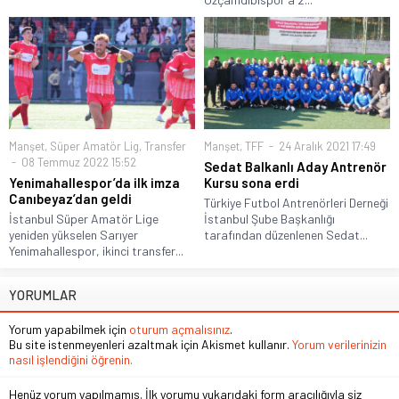
Manşet
,
Süper Amatör Lig
,
Transfer
Manşet
,
TFF
24 Aralık 2021 17:49
08 Temmuz 2022 15:52
Sedat Balkanlı Aday Antrenör
Yenimahallespor’da ilk imza
Kursu sona erdi
Canıbeyaz’dan geldi
Türkiye Futbol Antrenörleri Derneği
İstanbul Süper Amatör Lige
İstanbul Şube Başkanlığı
yeniden yükselen Sarıyer
tarafından düzenlenen Sedat...
Yenimahallespor, ikinci transfer...
YORUMLAR
Yorum yapabilmek için
oturum açmalısınız
.
Bu site istenmeyenleri azaltmak için Akismet kullanır.
Yorum verilerinizin
nasıl işlendiğini öğrenin.
Henüz yorum yapılmamış. İlk yorumu yukarıdaki form aracılığıyla siz