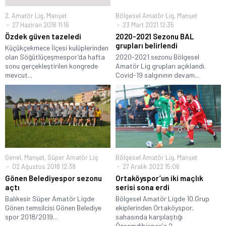
2. Amatör Lig
,
Manşet
Bölgesel Amatör Lig
,
Manşet
27 Haziran 2016 11:16
23 Mart 2021 12:35
Özdek güven tazeledi
2020-2021 Sezonu BAL
grupları belirlendi
Küçükçekmece İlçesi kulüplerinden
olan Söğütlüçeşmespor’da hafta
2020-2021 sezonu Bölgesel
sonu gerçekleştirilen kongrede
Amatör Lig grupları açıklandı.
mevcut...
Covid-19 salgınının devam...
Genel
,
Manşet
,
Süper Amatör Lig
Bölgesel Amatör Lig
,
Manşet
02 Ağustos 2018 12:38
27 Aralık 2022 15:06
Gönen Belediyespor sezonu
Ortaköyspor’un iki maçlık
açtı
serisi sona erdi
Balıkesir Süper Amatör Ligde
Bölgesel Amatör Ligde 10.Grup
Gönen temsilcisi Gönen Belediye
ekiplerinden Ortaköyspor,
spor 2018/2019...
sahasında karşılaştığı
Özçamdibispor’a 2...