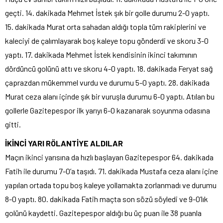
geçti. 14. dakikada Mehmet İstek şık bir golle durumu 2-0 yaptı.
15. dakikada Murat orta sahadan aldığı topla tüm rakiplerini ve
kaleciyi de çalımlayarak boş kaleye topu gönderdi ve skoru 3-0
yaptı. 17. dakikada Mehmet İstek kendisinin ikinci takımının
dördüncü golünü attı ve skoru 4-0 yaptı. 18. dakikada Feryat sağ
çaprazdan mükemmel vurdu ve durumu 5-0 yaptı. 28. dakikada
Murat ceza alanı içinde şık bir vuruşla durumu 6-0 yaptı. Atılan bu
gollerle Gazitepespor ilk yarıyı 6-0 kazanarak soyunma odasına
gitti.
İKİNCİ YARI RÖLANTİYE ALDILAR
Maçın ikinci yarısına da hızlı başlayan Gazitepespor 64. dakikada
Fatih ile durumu 7-0’a taşıdı. 71. dakikada Mustafa ceza alanı içine
yapılan ortada topu boş kaleye yollamakta zorlanmadı ve durumu
8-0 yaptı. 80. dakikada Fatih maçta son sözü söyledi ve 9-0’lık
golünü kaydetti. Gazitepespor aldığı bu üç puan ile 38 puanla