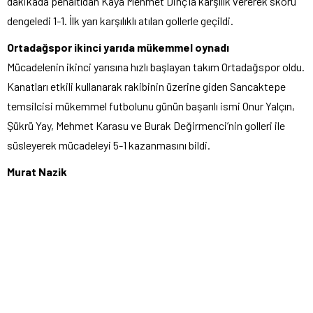
dakikada penaltıdan Kaya Mehmet Dinç’la karşılık vererek skoru
dengeledi 1-1. İlk yarı karşılıklı atılan gollerle geçildi.
Ortadağspor ikinci yarıda mükemmel oynadı
Mücadelenin ikinci yarısına hızlı başlayan takım Ortadağspor oldu.
Kanatları etkili kullanarak rakibinin üzerine giden Sancaktepe
temsilcisi mükemmel futbolunu günün başarılı ismi Onur Yalçın,
Şükrü Yay, Mehmet Karasu ve Burak Değirmenci’nin golleri ile
süsleyerek mücadeleyi 5-1 kazanmasını bildi.
Murat Nazik