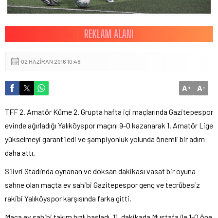
02 HAZIRAN 2016 10:48
A
A
+
-
TFF 2. Amatör Küme 2. Grupta hafta içi maçlarında Gazitepespor
evinde ağırladığı Yalıköyspor maçını 9-0 kazanarak 1. Amatör Lige
yükselmeyi garantiledi ve şampiyonluk yolunda önemli bir adım
daha attı.
Silivri Stadı’nda oynanan ve doksan dakikası vasat bir oyuna
sahne olan maçta ev sahibi Gazitepespor genç ve tecrübesiz
rakibi Yalıköyspor karşısında farka gitti.
Maça ev sahibi takım hızlı başladı. 11. dakikada Mustafa ile 1-0 öne