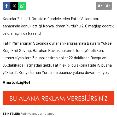
A
A
+
-
Kadınlar 2. Ligi 1. Grupta mücadele eden Fatih Vatanspor,
sahasında konuk ettiği Konya İdman Yurdu’nu 2-0 mağlup ederek
5’nci maçını da kazandı.
Fatih Mimarsinan Stadında oynanan karşılaşmayı Bayram Yüksel
Kuş, Erdi Sevinç, Batuhan Kavlak hakem triosu yönetirken,
kırmızı siyahlılara 3 puanı getiren goller 22.dakikada Duygu ve
85.dakikada Fatma’dan geldi. Fatih ekibi bu skorla ligde 15 puana
yükseldi. Konya İdman Yurdu ise puansız yoluna devam ediyor.
AmatorLigNet
ETİKETLER:
Fatih Vatanspor
,
istanbul