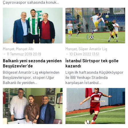
Çayırovaspor sahasında konuk...
Manşet
,
Manşet Altı
Manşet
,
Süper Amatör Lig
11 Temmuz 2019 20:19
10 Ekim 2022 13:51
Balkanlı yeni sezonda yeniden
İstanbul Siirtspor tek golle
Beşyüzevler’de
kazandı
Bölgesel Amatör Lig ekiplerinden
Ligin ilk haftasında Küçükköyspor
Beşyüzevlerspor, stoperi Uğur
ile İBB Yenikapı Stadında
Balkanlı ile yeniden...
karşılaşan İstanbul...