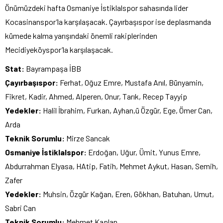
Önümüzdeki hafta Osmaniye İstiklalspor sahasında lider
Kocasinanspor’la karşılaşacak. Çayırbaşıspor ise deplasmanda
kümede kalma yarışındaki önemli rakiplerinden
Mecidiyeköyspor’la karşılaşacak.
Stat:
Bayrampaşa İBB
Çayırbaşıspor:
Ferhat, Oğuz Emre, Mustafa Anıl, Bünyamin,
Fikret, Kadir, Ahmed, Alperen, Onur, Tarık, Recep Tayyip
Yedekler:
Halil İbrahim, Furkan, Ayhan,ü Özgür, Ege, Ömer Can,
Arda
Teknik Sorumlu:
Mirze Sancak
Osmaniye İstiklalspor:
Erdoğan, Uğur, Ümit, Yunus Emre,
Abdurrahman Elyasa, HAtip, Fatih, Mehmet Aykut, Hasan, Semih,
Zafer
Yedekler:
Muhsin, Özgür Kağan, Eren, Gökhan, Batuhan, Umut,
Sabri Can
Teknik Sorumlu:
Mehmet Kaplan