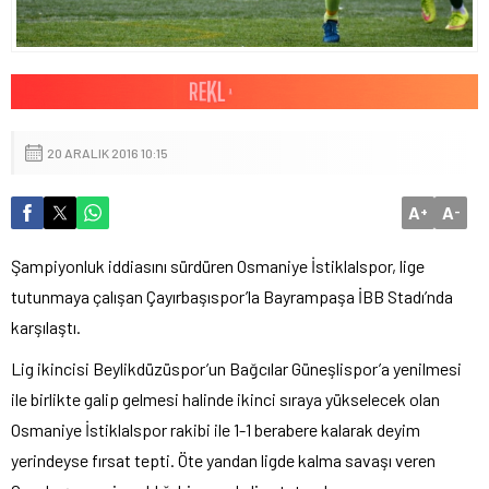
20 ARALIK 2016 10:15
A
A
+
-
Şampiyonluk iddiasını sürdüren Osmaniye İstiklalspor, lige
tutunmaya çalışan Çayırbaşıspor’la Bayrampaşa İBB Stadı’nda
karşılaştı.
Lig ikincisi Beylikdüzüspor’un Bağcılar Güneşlispor’a yenilmesi
ile birlikte galip gelmesi halinde ikinci sıraya yükselecek olan
Osmaniye İstiklalspor rakibi ile 1-1 berabere kalarak deyim
yerindeyse fırsat tepti. Öte yandan ligde kalma savaşı veren