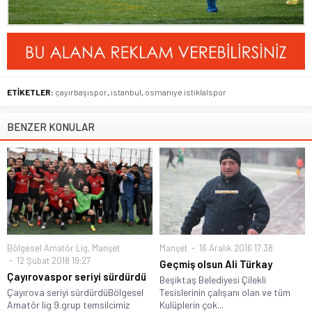
ETİKETLER:
çayırbaşıspor
,
istanbul
,
osmaniye istiklalspor
BENZER KONULAR
Bölgesel Amatör Lig
,
Manşet
Manşet
16 Aralık 2016 17:38
12 Şubat 2018 19:27
Geçmiş olsun Ali Türkay
Çayırovaspor seriyi sürdürdü
Beşiktaş Belediyesi Çilekli
Çayırova seriyi sürdürdüBölgesel
Tesislerinin çalışanı olan ve tüm
Amatör lig 9.grup temsilcimiz
Kulüplerin çok...