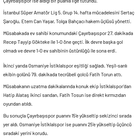
Çayırbaşıspor ise aldığı bir puanla lige tutundu.
İstanbul Süper Amatör Lig 5. Grup 14. hafta mücadelesini Sertaç
Şaroğlu, Etem Can Yaşar, Tolga Bahçacı hakem üçlüsü yönetti.
Müsabakada ev sahibi konumundaki Çayırbaşıspor 27. dakikada
Recep Tayyip Gökteke ile 1-0 öne geçti. İlk devre başka gol
olmadı ve devre 1-0 ev sahibinin üstünlüğü ile sona erdi.
İkinci yarıda Osmaniye İstiklalspor eşitliği sağladı. Yeşil-sarılı
ekibin golünü 79. dakikada tecrübeli golcü Fatih Torun attı.
Müsabakanın uzatma dakikalarında konuk ekip İstiklalspor’dan
Hatip Alataş ikinci sarıdan, Fatih Tosun ise direkt kırmızıdan
oyundan atıldı.
Bu sonuçla Çayırbaşıspor puanını 15’e yükseltip sekizinci sırada
yer aldı. Osmaniye İstiklalspor ise puanını 25’e yükseltip üçüncü
sıradaki yerini korudu.