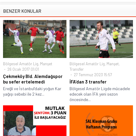
BENZER KONULAR
Bölgesel Amatör Lig
,
Manşet
Bölgesel Amatör Lig
,
Manşet
,
26 Ocak 2017 01:01
Transfer
27 Temmuz 2023 15:57
Çekmeköy Bld. Alemdağspor
bu sefer ertelemedi
İFA’dan 3 transfer
Ereğli ve İstanbul’daki yoğun Kar
Bölgesel Amatör Ligde mücadele
yağışı sebebi ile 2 kez...
edecek olan İFA yeni sezon
öncesinde...