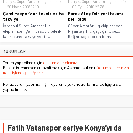
Manşet
,
Süper Amatör Lig
,
Transfer
Manşet
,
Süper Amatör Lig
,
Transfer
29 Mayıs 2018 12:10
09 Eylül 2016 22:38
Çamlıcaspor’dan teknik ekibe
Burak Ateşli’nin yeni takımı
takviye
belli oldu
İstanbul Süper Amatör Lig
Süper Amatör Lig ekiplerinden
ekiplerinden Çamlıcaspor, teknik
Nişantaşı FK, geçtiğimiz sezon
kadrosuna takviye yaptı....
Bağlarbaşıspor’da forma...
YORUMLAR
Yorum yapabilmek için
oturum açmalısınız
.
Bu site istenmeyenleri azaltmak için Akismet kullanır.
Yorum verilerinizin
nasıl işlendiğini öğrenin.
Henüz yorum yapılmamış. İlk yorumu yukarıdaki form aracılığıyla siz
yapabilirsiniz.
Fatih Vatanspor seriye Konya’yı da